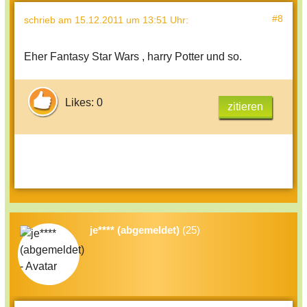
#8
schrieb
am 15.12.2011 um 13:51 Uhr
:
Eher Fantasy Star Wars , harry Potter und so.
Likes: 0
zitieren
je**** (abgemeldet)
(25)