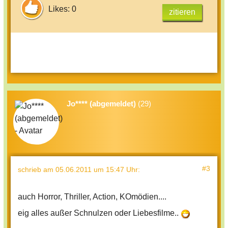
Likes: 0
zitieren
Jo**** (abgemeldet)
(29)
#3
schrieb
am 05.06.2011 um 15:47 Uhr
:
auch Horror, Thriller, Action, KOmödien....
eig alles außer Schnulzen oder Liebesfilme..