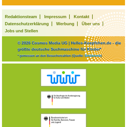
Redaktionsteam
Impressum
Kontakt
Datenschutzerklärung
Werbung
Über uns
Jobs und Stellen
© 2026 Cosmos Media UG | Helles-Koepfchen.de - die
größte deutsche Suchmaschine für Kinder*
* gemessen an den Besucherzahlen (Quelle:
Similarweb
)