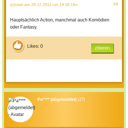
#9
schrieb
am 29.12.2011 um 19:36 Uhr
:
Hauptsächlich Action, manchmal auch Komödien
oder Fantasy.
Likes: 0
zitieren
Pa**** (abgemeldet)
(27)