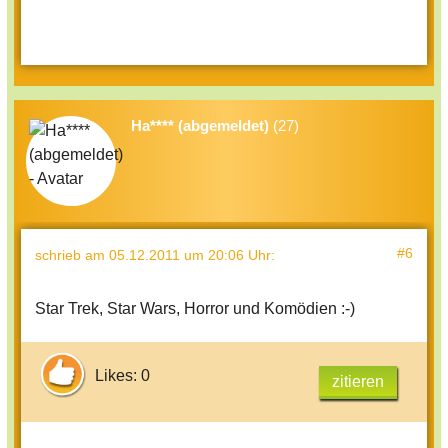
Ha**** (abgemeldet)
(27)
#6
schrieb
am 05.12.2011 um 20:06 Uhr
:
Star Trek, Star Wars, Horror und Komödien :-)
Likes: 0
zitieren