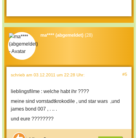
ma**** (abgemeldet)
(28)
#5
schrieb
am 03.12.2011 um 22:28 Uhr
:
lieblingsfilme : welche habt ihr ????
meine sind vorrstadtkrokodile , und star wars ,und
james bond 007 , . .. .
und eure ????????