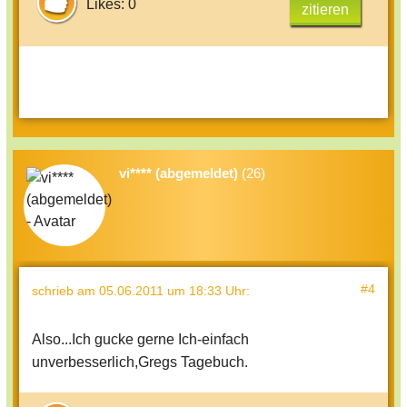
Likes: 0
zitieren
vi**** (abgemeldet)
(26)
#4
schrieb
am 05.06.2011 um 18:33 Uhr
:
Also...Ich gucke gerne Ich-einfach
unverbesserlich,Gregs Tagebuch.