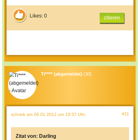
Likes: 0
zitieren
Ti**** (abgemeldet)
(30)
#11
schrieb
am 05.01.2012 um 19:37 Uhr
:
Zitat von:
Darling