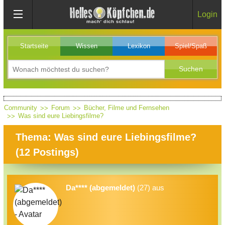
Login
Startseite
Wissen
Lexikon
Spiel/Spaß
Community
Forum
Bücher, Filme und Fernsehen
Was sind eure Liebingsfilme?
Thema: Was sind eure Liebingsfilme?
(
12
Postings)
Da**** (abgemeldet)
(27) aus