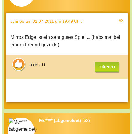
#3
schrieb
am 02.07.2011 um 19:49 Uhr
:
Mirros Edge ist ein sehr gutes Spiel ... (habs mal bei
einem Freund gezockt)
Likes: 0
zitieren
Me**** (abgemeldet)
(33)