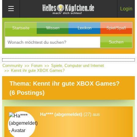
Login
Startseite
Wissen
Lexikon
Spiel/Spaß
Community
Forum
Spiele, Computer und Internet
Kennt ihr gute XBOX Games?
Thema: Kennt ihr gute XBOX Games?
(
6
Postings)
Ha**** (abgemeldet)
(27) aus