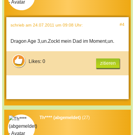
#4
schrieb
am 24.07.2011 um 09:08 Uhr
:
Dragon Age 3,un.Zockt mein Dad im Moment,un.
Likes: 0
zitieren
Th**** (abgemeldet)
(27)