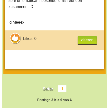
sehr unterhaltsam! besonders mit freunden
zusammen. :D
lg Meeex
Likes: 0
zitieren
Seite
1
Postings
2 bis 6
von
6