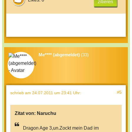
zitieren
Me**** (abgemeldet)
(33)
#5
schrieb
am 24.07.2011 um 23:41 Uhr
:
Zitat von:
Naruchu
Dragon Age 3,un.Zockt mein Dad im