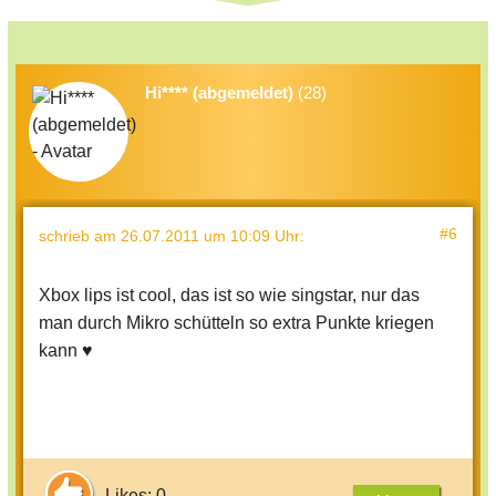
Hi**** (abgemeldet)
(28)
#6
schrieb
am 26.07.2011 um 10:09 Uhr
:
Xbox lips ist cool, das ist so wie singstar, nur das
man durch Mikro schütteln so extra Punkte kriegen
kann ♥
Likes: 0