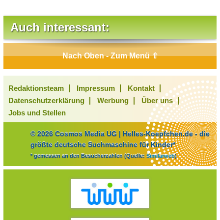
Auch interessant:
Nach Oben - Zum Menü ⇧
Redaktionsteam
Impressum
Kontakt
Datenschutzerklärung
Werbung
Über uns
Jobs und Stellen
© 2026 Cosmos Media UG | Helles-Koepfchen.de - die
größte deutsche Suchmaschine für Kinder*
* gemessen an den Besucherzahlen (Quelle:
Similarweb
)