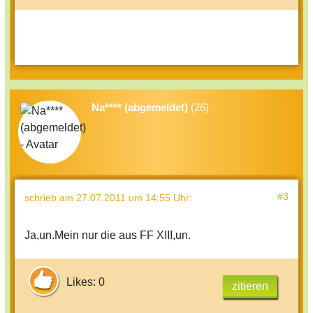
Na**** (abgemeldet)
(26)
#3
schrieb
am 27.07.2011 um 14:55 Uhr
:
Ja,un.Mein nur die aus FF XIII,un.
Likes: 0
zitieren