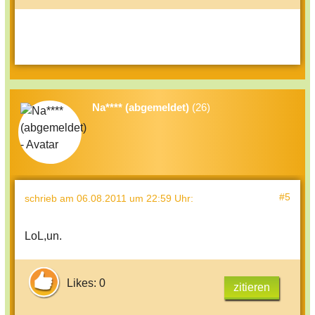
Na**** (abgemeldet)
(26)
#5
schrieb
am 06.08.2011 um 22:59 Uhr
:
LoL,un.
Likes: 0
zitieren