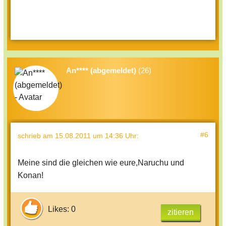
An**** (abgemeldet)
(26)
#6
schrieb
am 15.08.2011 um 14:36 Uhr
:
Meine sind die gleichen wie eure,Naruchu und
Konan!
Likes: 0
zitieren