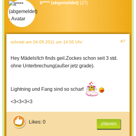
It**** (abgemeldet)
(27)
#7
schrieb
am 04.09.2011 um 14:55 Uhr
:
Hey Mädels!Ich finds geil.Zockes schon seit 3 std.
ohne Unterbrechung(außer jetz grade).
Lightning und Fang sind so scharf
<3<3<3<3
Likes: 0
zitieren