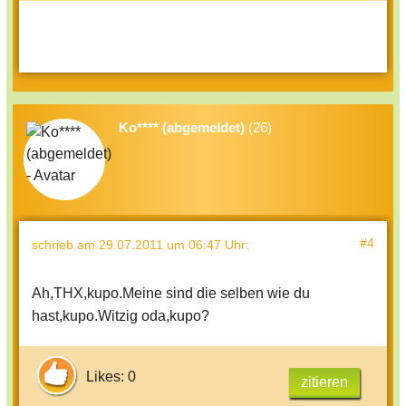
Ko**** (abgemeldet)
(26)
#4
schrieb
am 29.07.2011 um 06:47 Uhr
:
Ah,THX,kupo.Meine sind die selben wie du
hast,kupo.Witzig oda,kupo?
Likes: 0
zitieren