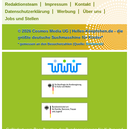
Redaktionsteam
Impressum
Kontakt
Datenschutzerklärung
Werbung
Über uns
Jobs und Stellen
© 2026 Cosmos Media UG | Helles-Koepfchen.de - die
größte deutsche Suchmaschine für Kinder*
* gemessen an den Besucherzahlen (Quelle:
Similarweb
)