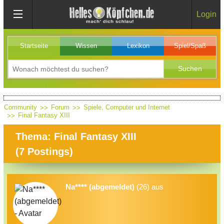
Login
Startseite
Wissen
Lexikon
Spiel/Spaß
Community
Forum
Spiele, Computer und Internet
Final Fantasy XIII
Thema: Final Fantasy XIII
(
7
Postings)
Na**** (abgemeldet)
(26) aus