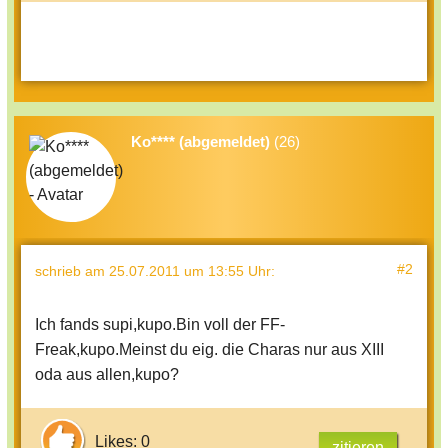
Ko**** (abgemeldet)
(26)
#2
schrieb
am 25.07.2011 um 13:55 Uhr
:
Ich fands supi,kupo.Bin voll der FF-
Freak,kupo.Meinst du eig. die Charas nur aus XIII
oda aus allen,kupo?
Likes: 0
zitieren