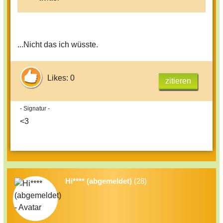
sonst noch was??
...Nicht das ich wüsste.
Likes: 0
zitieren
- Signatur -
<3
Hi**** (abgemeldet)
(28)