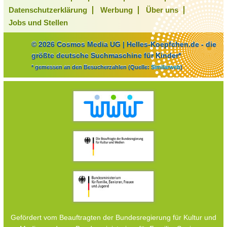
Datenschutzerklärung
Werbung
Über uns
Jobs und Stellen
© 2026 Cosmos Media UG | Helles-Koepfchen.de - die
größte deutsche Suchmaschine für Kinder*
* gemessen an den Besucherzahlen (Quelle:
Similarweb
)
Gefördert vom Beauftragten der Bundesregierung für Kultur und