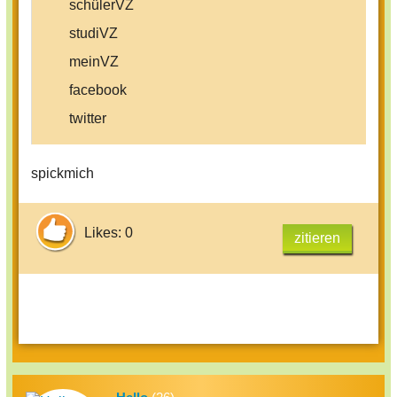
schülerVZ
studiVZ
meinVZ
facebook
twitter
spickmich
sonst noch was??
Likes: 0
zitieren