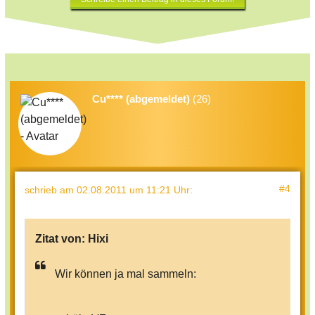
Cu**** (abgemeldet)
(26)
#4
schrieb
am 02.08.2011 um 11:21 Uhr
:
Zitat von:
Hixi
Wir können ja mal sammeln: