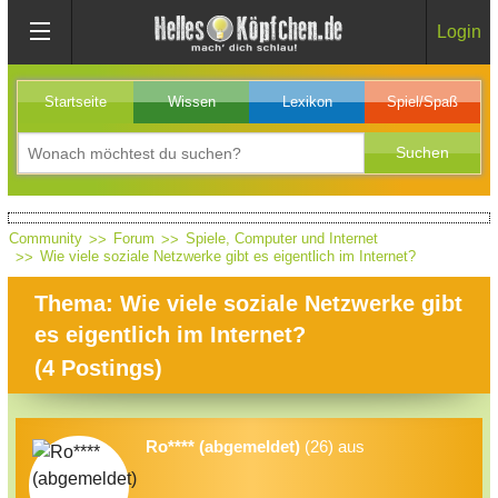
Login
Startseite
Wissen
Lexikon
Spiel/Spaß
Community
Forum
Spiele, Computer und Internet
Wie viele soziale Netzwerke gibt es eigentlich im Internet?
Thema: Wie viele soziale Netzwerke gibt
es eigentlich im Internet?
(
4
Postings)
Ro**** (abgemeldet)
(26) aus