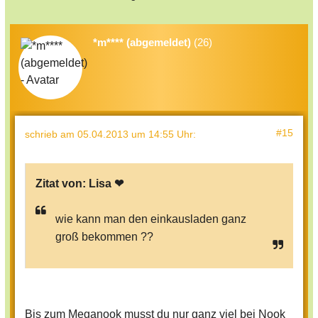
*m**** (abgemeldet)
(26)
#15
schrieb
am 05.04.2013 um 14:55 Uhr
:
Zitat von:
Lisa ❤
wie kann man den einkausladen ganz
groß bekommen ??
Bis zum Meganook musst du nur ganz viel bei Nook