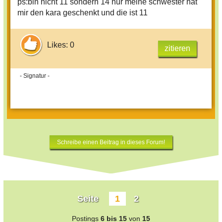
ps:bin nicht 11 sondern 14 nur meine schwester hat
mir den kara geschenkt und die ist 11
Likes: 0
zitieren
- Signatur -
Schreibe einen Beitrag in dieses Forum!
Seite
1
2
Postings
6 bis 15
von
15