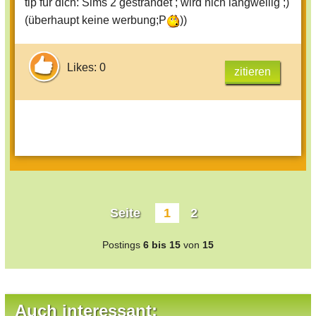
tip für dich: Sims 2 gestrandet ; wird nich langweilig ;)
(überhaupt keine werbung;P
))
Likes: 0
zitieren
Seite
1
2
Postings
6 bis 15
von
15
Auch interessant: