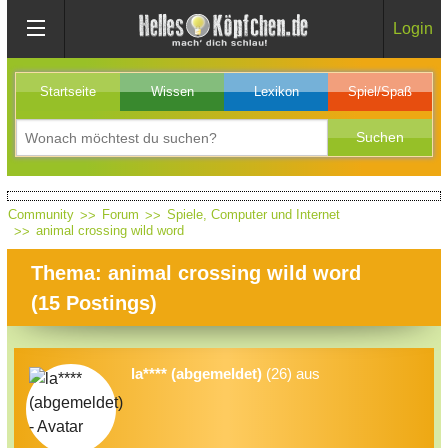
Login
Startseite
Wissen
Lexikon
Spiel/Spaß
Community
Forum
Spiele, Computer und Internet
animal crossing wild word
Thema: animal crossing wild word
(
15
Postings)
la**** (abgemeldet)
(26) aus