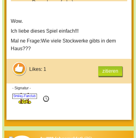
zur Regenbogenfeder)...
Ach, einfach alles. Falls irgendwer
irgendeine frage hat, dann stell sie
Wow.
einfach.
Ich liebe dieses Spiel einfach!!!
Mal ne Frage:Wie viele Stockwerke gibts in dem
Haus???
Likes: 1
zitieren
- Signatur -