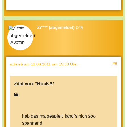
Zi**** (abgemeldet)
(29)
#8
schrieb
am 11.09.2011 um 15:30 Uhr
:
Zitat von:
*HocKA*
hab das ma gespielt, fand´s nich
soo
spannend.