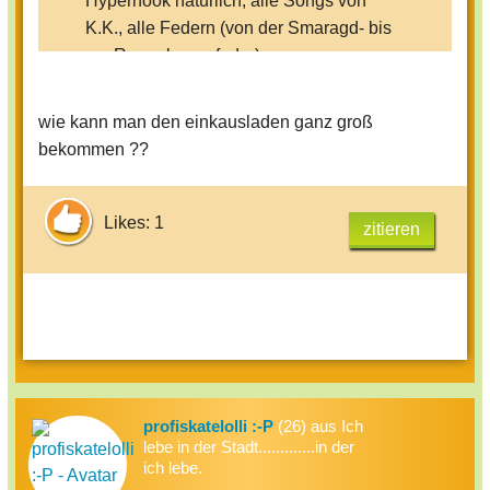
Hypernook natürlich, alle Songs von
K.K., alle Federn (von der Smaragd- bis
zur Regenbogenfeder)...
Ach, einfach alles. Falls irgendwer
irgendeine frage hat, dann stell sie
wie kann man den einkausladen ganz groß
einfach.
bekommen ??
Likes: 1
zitieren
profiskatelolli :-P
(26) aus Ich
lebe in der Stadt.............in der
ich lebe.