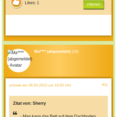
Likes: 1
zitieren
Ma**** (abgemeldet)
(26)
#11
schrieb
am 28.03.2013 um 10:02 Uhr
:
Zitat von:
Sherry
- Man kann das Bett auf dem Dachboden