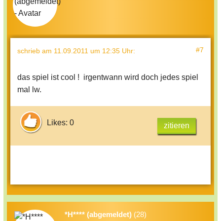
#7
schrieb
am 11.09.2011 um 12:35 Uhr
:
das spiel ist cool ! irgentwann wird doch jedes spiel
mal lw.
Likes: 0
zitieren
*H**** (abgemeldet)
(28)