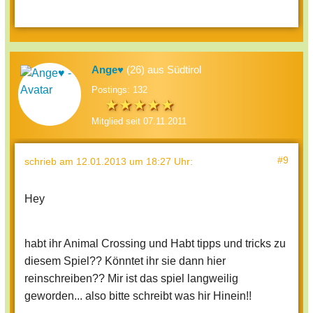
Ange♥
(26) aus Südtirol
Postings: 132
Mitglied seit 07.11.2011
#9
schrieb
am 12.01.2013 um 18:27 Uhr
:
Hey
habt ihr Animal Crossing und Habt tipps und tricks zu
diesem Spiel?? Könntet ihr sie dann hier
reinschreiben?? Mir ist das spiel langweilig
geworden... also bitte schreibt was hir Hinein!!