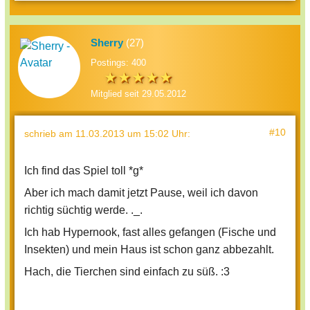
Sherry
(27)
Postings: 400
Mitglied seit 29.05.2012
#10
schrieb
am 11.03.2013 um 15:02 Uhr
:
Ich find das Spiel toll *g*
Aber ich mach damit jetzt Pause, weil ich davon
richtig süchtig werde. ._.
Ich hab Hypernook, fast alles gefangen (Fische und
Insekten) und mein Haus ist schon ganz abbezahlt.
Hach, die Tierchen sind einfach zu süß. :3