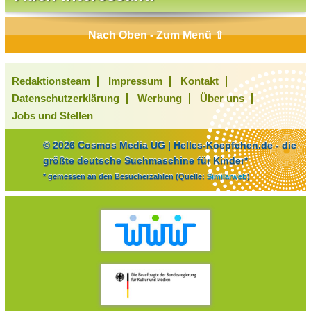
Nach Oben - Zum Menü ⇧
Redaktionsteam
Impressum
Kontakt
Datenschutzerklärung
Werbung
Über uns
Jobs und Stellen
© 2026 Cosmos Media UG | Helles-Koepfchen.de - die
größte deutsche Suchmaschine für Kinder*
* gemessen an den Besucherzahlen (Quelle:
Similarweb
)