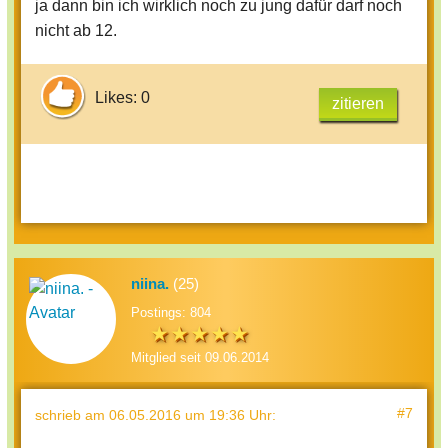
ja dann bin ich wirklich noch zu jung dafür darf noch
Nicht Verstanden :D Die Trophäen Sind
nicht ab 12.
Mir Egal, Weiß Auch Nicht Wie Man
Welche Bekommt.
Likes: 0
Ich Denke Goldesel Die App Ist Noch
zitieren
Nichts Für Dich, Da Das Eine App Zum
Posten Von Fotos Ist, Und Man Auch Ein
Bisschen Aufpassen Muss Was Man
Postet.
Außerdem Ist Sie Im Playstore Mit USK
12 Gekennzeichnet, Das Heißt Sie Ist Am
12 Jahren.
niina.
(25)
Du Bist Also Noch Zu Jung.
Postings: 804
Ich Persönlich Liebe Snapchat Und
Mitglied seit 09.06.2014
Benutze Es Gerne Und Viel :)
#7
schrieb
am 06.05.2016 um 19:36 Uhr
: