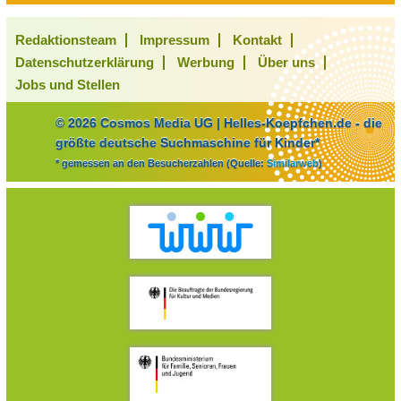
Redaktionsteam
Impressum
Kontakt
Datenschutzerklärung
Werbung
Über uns
Jobs und Stellen
© 2026 Cosmos Media UG | Helles-Koepfchen.de - die
größte deutsche Suchmaschine für Kinder*
* gemessen an den Besucherzahlen (Quelle:
Similarweb
)