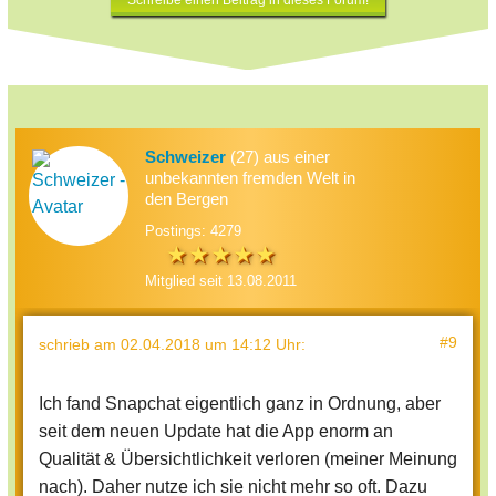
Schweizer
(27) aus einer
unbekannten fremden Welt in
den Bergen
Postings: 4279
Mitglied seit 13.08.2011
#9
schrieb
am 02.04.2018 um 14:12 Uhr
:
Ich fand Snapchat eigentlich ganz in Ordnung, aber
seit dem neuen Update hat die App enorm an
Qualität & Übersichtlichkeit verloren (meiner Meinung
nach). Daher nutze ich sie nicht mehr so oft. Dazu