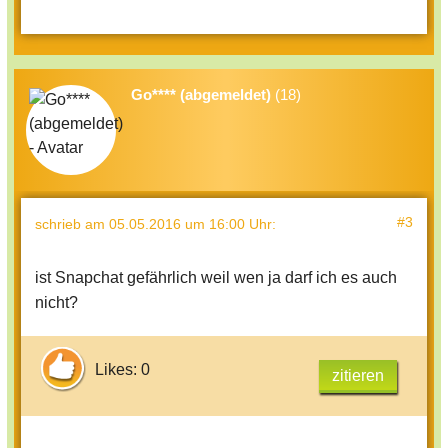
Go**** (abgemeldet)
(18)
#3
schrieb
am 05.05.2016 um 16:00 Uhr
:
ist Snapchat gefährlich weil wen ja darf ich es auch
nicht?
Likes: 0
zitieren