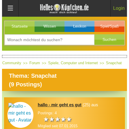
Login
Startseite
Wissen
Lexikon
Spiel/Spaß
Community
Forum
Spiele, Computer und Internet
Snapchat
Thema: Snapchat
(
9
Postings)
hallo - mir geht es gut
(25) aus
Postings: 4
Mitglied seit 07.01.2015