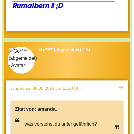
Rumalbern !! ;D
Go**** (abgemeldet)
(18)
#5
schrieb
am 06.05.2016 um 11:28 Uhr
:
Zitat von:
amanda.
was verstehst du unter gefährlich?