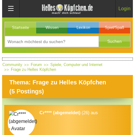
Login
Startseite
Wissen
Lexikon
Spiel/Spaß
Community
Forum
Spiele, Computer und Internet
Frage zu Helles Köpfchen
Thema: Frage zu Helles Köpfchen
(
5
Postings)
Cr**** (abgemeldet)
(26) aus