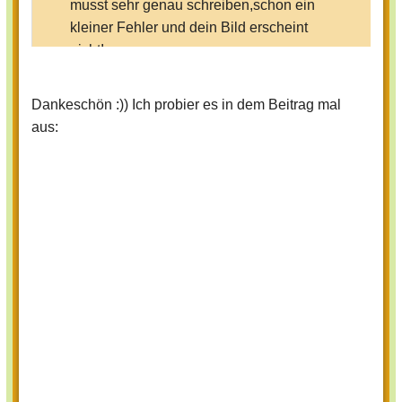
musst sehr genau schreiben,schon ein
kleiner Fehler und dein Bild erscheint
nicht!
Dankeschön :)) Ich probier es in dem Beitrag mal
1.Du gehst auf GoogleBildersuche und
aus:
gibst das Stichwort 'Katzen' ein.
2.Dann klickst du das Bild an,dort wo
drauf steht
Vollbildanzeige
oder so.
3.Da klickst du drauf,da erscheint das
ganze Bild.Oben ist die Grafikadresse.
4.Du schreibst das auf Helles-Koepfchen
bei URL ab.Du gibst die gewünschte
Grösse ein und fertig ist dein Bild!
Verstanden?