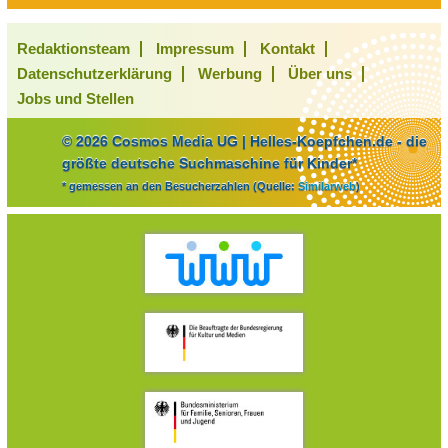
Redaktionsteam
Impressum
Kontakt
Datenschutzerklärung
Werbung
Über uns
Jobs und Stellen
© 2026 Cosmos Media UG | Helles-Koepfchen.de - die
größte deutsche Suchmaschine für Kinder*
* gemessen an den Besucherzahlen (Quelle:
Similarweb
)