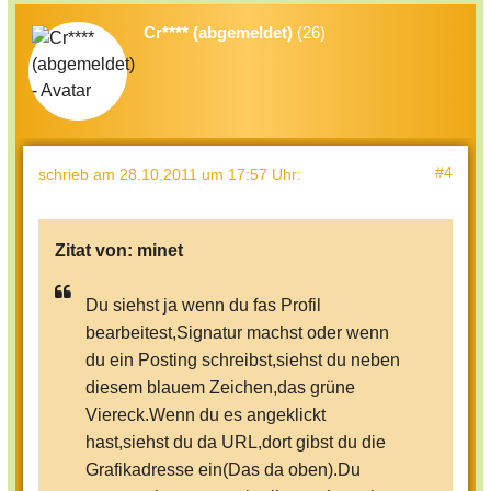
Es funktioniert *grins* Riesiges
Dankeschön!!!
Cr**** (abgemeldet)
(26)
#4
schrieb
am 28.10.2011 um 17:57 Uhr
:
Zitat von:
minet
Du siehst ja wenn du fas Profil
bearbeitest,Signatur machst oder wenn
du ein Posting schreibst,siehst du neben
diesem blauem Zeichen,das grüne
Viereck.Wenn du es angeklickt
hast,siehst du da URL,dort gibst du die
Grafikadresse ein(Das da oben).Du