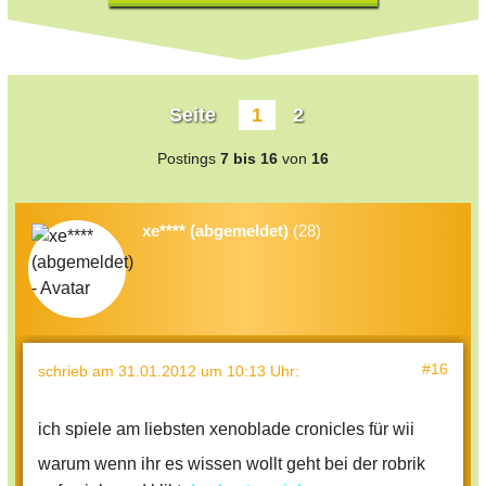
Seite
1
2
Postings
7 bis 16
von
16
xe**** (abgemeldet)
(28)
#16
schrieb
am 31.01.2012 um 10:13 Uhr
:
ich spiele am liebsten xenoblade cronicles für wii
warum wenn ihr es wissen wollt geht bei der robrik