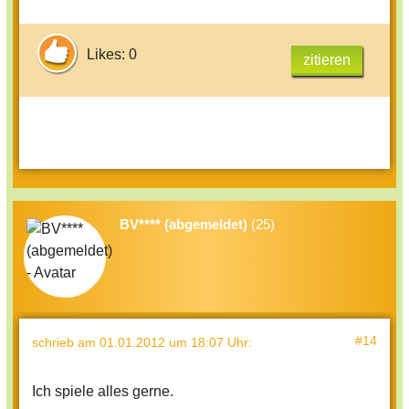
Likes: 0
zitieren
BV**** (abgemeldet)
(25)
#14
schrieb
am 01.01.2012 um 18:07 Uhr
:
Ich spiele alles gerne.