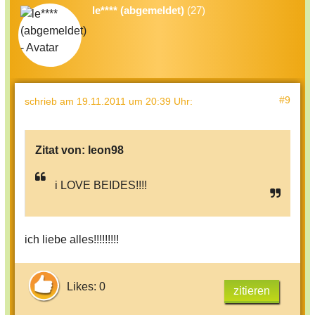
le**** (abgemeldet)
(27)
#9
schrieb
am 19.11.2011 um 20:39 Uhr
:
Zitat von:
leon98
i LOVE BEIDES!!!!
ich liebe alles!!!!!!!!!
Likes: 0
zitieren