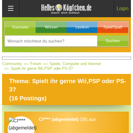
Login
Startseite
Wissen
Lexikon
Spiel/Spaß
Community
Forum
Spiele, Computer und Internet
Spielt ihr gerne Wii,PSP oder PS-3?
Thema: Spielt ihr gerne Wii,PSP oder PS-
3?
(
16
Postings)
Cl**** (abgemeldet)
(26) aus