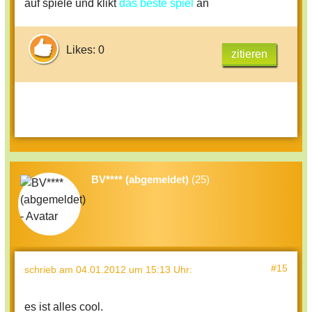
auf spiele und klikt
das beste spiel
an
Likes: 0
zitieren
BV**** (abgemeldet)
(25)
#15
schrieb
am 04.01.2012 um 15:13 Uhr
:
es ist alles cool.