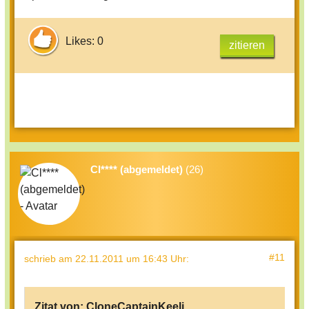
Likes: 0
zitieren
Cl**** (abgemeldet)
(26)
#11
schrieb
am 22.11.2011 um 16:43 Uhr
:
Zitat von:
CloneCaptainKeeli