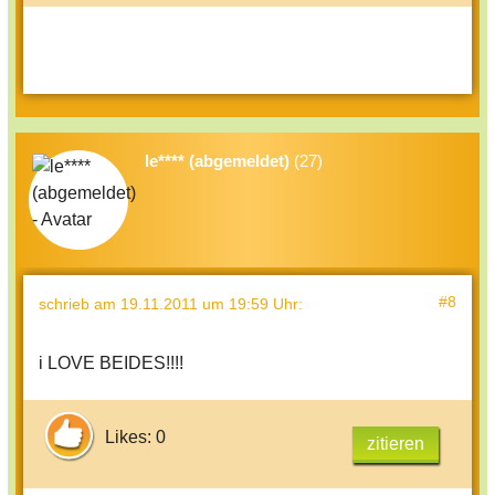
le**** (abgemeldet)
(27)
#8
schrieb
am 19.11.2011 um 19:59 Uhr
:
i LOVE BEIDES!!!!
Likes: 0
zitieren