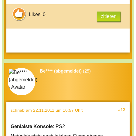
Likes: 0
zitieren
Be**** (abgemeldet)
(29)
#13
schrieb
am 22.11.2011 um 16:57 Uhr
:
Genialste Konsole:
PS2