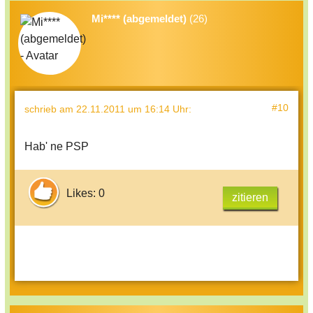
Mi**** (abgemeldet)
(26)
#10
schrieb
am 22.11.2011 um 16:14 Uhr
:
Hab' ne PSP
Likes: 0
zitieren