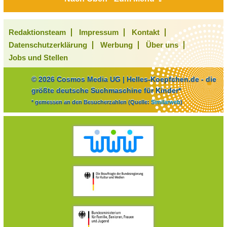
Redaktionsteam
Impressum
Kontakt
Datenschutzerklärung
Werbung
Über uns
Jobs und Stellen
© 2026 Cosmos Media UG | Helles-Koepfchen.de - die
größte deutsche Suchmaschine für Kinder*
* gemessen an den Besucherzahlen (Quelle:
Similarweb
)