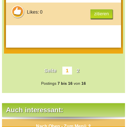
Likes: 0
zitieren
Seite
1
2
Postings
7 bis 16
von
16
Auch interessant:
Nach Oben - Zum Menü ⇧