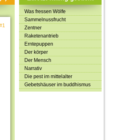
Mitmachen & Kreatives
Was fressen Wölfe
Bücher & Filme
Sammelnussfrucht
#1
Quiz-Spiele
Zentner
Raketenantrieb
Spiele & Ideen
Erntepuppen
Jugendreporter
Der körper
Der Mensch
Rezeptideen
Narrativ
Game-Tests
Die pest im mittelalter
Reisen, Events & Sport
Gebetshäuser im buddhismus
E-Cards