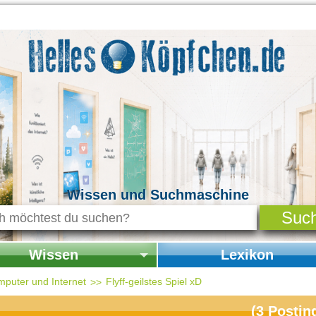
Wissen und Suchmaschine
Wissen
Lexikon
seite Wissen
Startseite Lexikon
mputer und Internet
Flyff-geilstes Spiel xD
chichte & Kultur
(
3
Postin