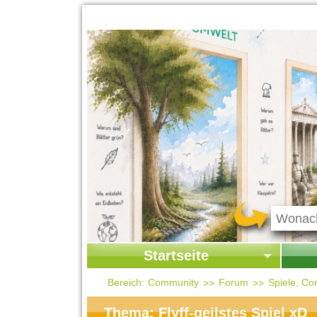
Startseite
Startseite
Start
Bereich:
Community
Forum
Spiele, Co
Kontakt
Ges
Thema: Flyff-geilstes Spiel xD