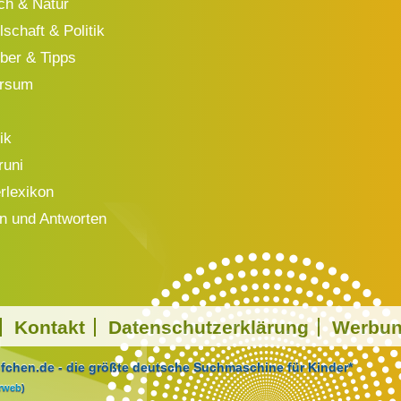
h & Natur
schaft & Politik
ber & Tipps
ersum
ik
runi
rlexikon
n und Antworten
Kontakt
Datenschutzerklärung
Werbu
chen.de - die größte deutsche Suchmaschine für Kinder*
arweb
)