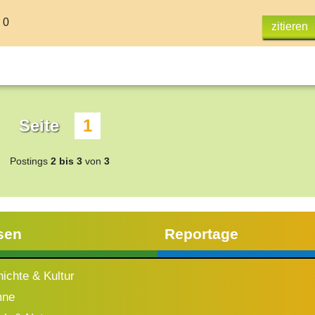
 0
zitieren
Seite
1
Postings
2 bis 3
von
3
sen
Reportage
ichte & Kultur
mne