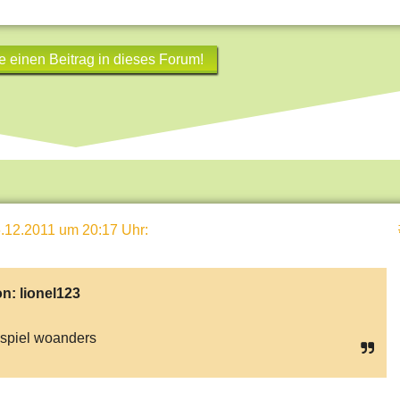
e einen Beitrag in dieses Forum!
.12.2011 um 20:17 Uhr
:
on:
lionel123
 spiel woanders