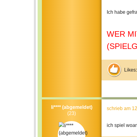
Ich habe gefra
WER MI
(SPIEL
Likes:
li**** (abgemeldet)
schrieb
am 12
(23)
ich spiel woa