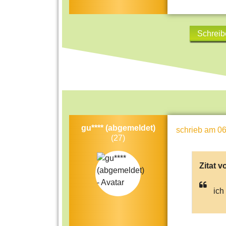
Schreib
gu**** (abgemeldet)
schrieb
am 06
(27)
Zitat v
ich