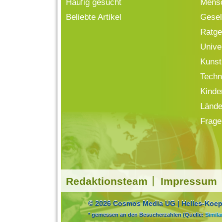
Häufig gesucht
Mensc
Beliebte Artikel
Gesell
Ratge
Univ
Kunst
Techn
Kinde
Lände
Frage
Redaktionsteam
Impressum
© 2026 Cosmos Media UG | Helles-Koepf
* gemessen an den Besucherzahlen (Quelle:
Simil