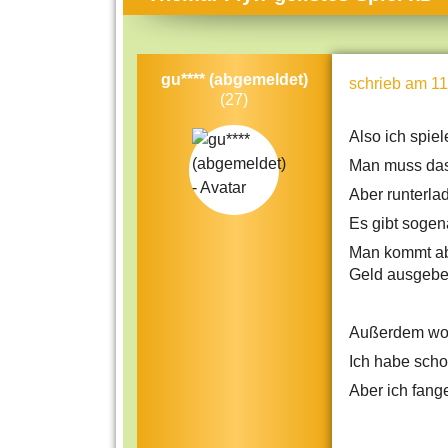
Themen-Specials
Kol
Häufig gesucht
Men
gu**** (abgemeldet)
schrieb
am 11
Beliebte Artikel
Gese
(27)
Rat
Also ich spiel
Uni
Man muss das 
Kun
Aber runterla
Es gibt soge
Tec
Man kommt ab
Kin
Geld ausgebe
Län
Außerdem woll
Fra
Ich habe scho
Aber ich fang