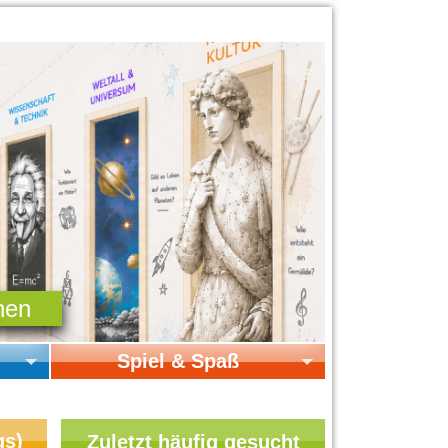
Spiel & Spaß
Startseite Spiel & Spaß
Online-Spiele
gs)
Zuletzt häufig gesucht