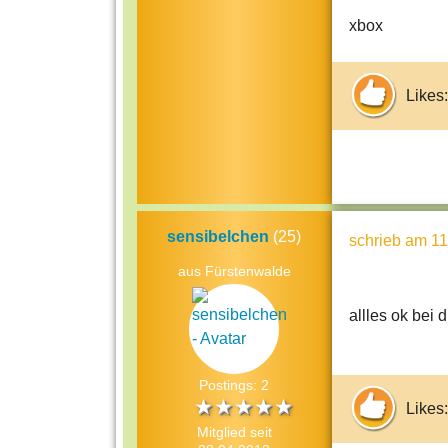
xbox
Likes:
sensibelchen
(25)
schrieb
am 11
aus Fürstenwalde
allles ok bei d
Postings: 2
Likes:
Mitglied seit