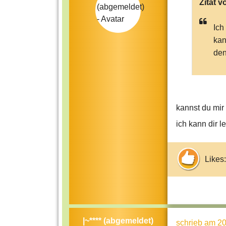
Zitat v
Ich
kan
den
kannst du mir
ich kann dir l
Likes:
|~**** (abgemeldet)
schrieb
am 20