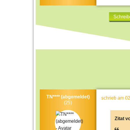
Schreib
TN**** (abgemeldet)
schrieb
am 02
(25)
Zitat v