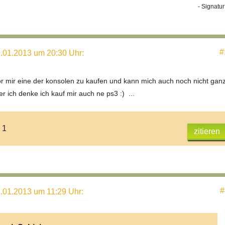
- Signatur
#
.01.2013 um 20:30 Uhr
:
r mir eine der konsolen zu kaufen und kann mich auch noch nicht gan
r ich denke ich kauf mir auch ne ps3 :) ...
 1
zitieren
#
.01.2013 um 11:29 Uhr
: