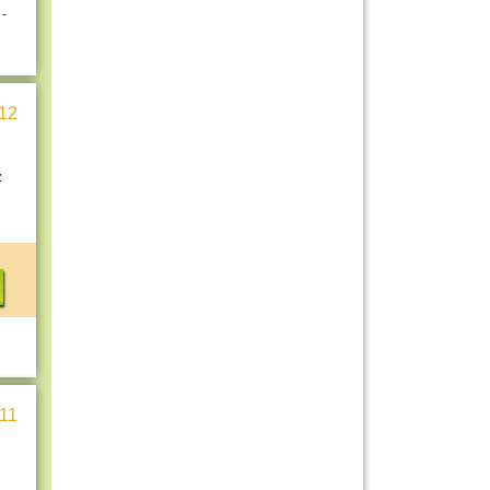
 -
12
z
11