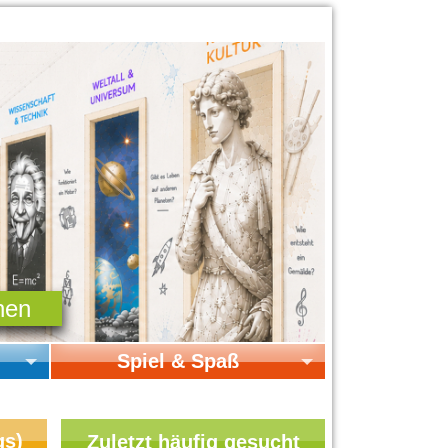
Spiel & Spaß
Startseite Spiel & Spaß
Online-Spiele
gs)
Zuletzt häufig gesucht