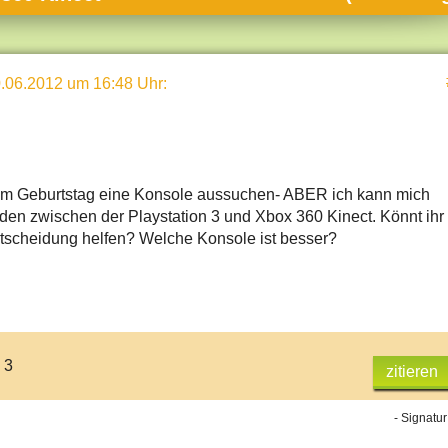
umne
sch & Natur
.06.2012 um 16:48 Uhr
:
llschaft & Politik
geber & Tipps
versum
st
zum Geburtstag eine Konsole aussuchen- ABER ich kann mich
iden zwischen der Playstation 3 und Xbox 360 Kinect. Könnt ihr
hnik
ntscheidung helfen? Welche Konsole ist besser?
deruni
derlexikon
gen und Antworten
 3
zitieren
- Signatur