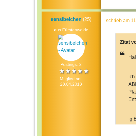
sensibelchen
(25)
schrieb
am 11
aus Fürstenwalde
Zitat v
Hal
Postings: 2
Ich
Mitglied seit
28.04.2013
ABE
Pla
Ent
lg 