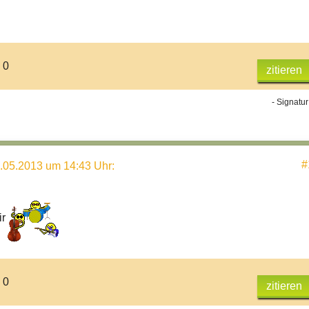
 0
zitieren
- Signatur
#
.05.2013 um 14:43 Uhr
:
ir
 0
zitieren