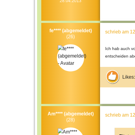
28.04.2013
fe**** (abgemeldet)
schrieb
am 12
(26)
Ich hab auch vo
entscheiden abe
Likes:
Am**** (abgemeldet)
schrieb
am 12
(28)