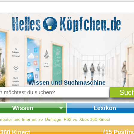
Wissen und Suchmaschine
Wissen
Lexikon
seite Wissen
Startseite Lexikon
mputer und Internet
Umfrage: PS3 vs. Xbox 360 Kinect
chichte & Kultur
(
15
Postin
360 Kinect