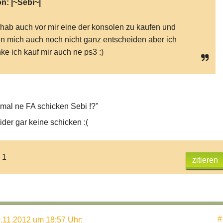
on:
|~Sebi~|
 hab auch vor mir eine der konsolen zu kaufen und
n mich auch noch nicht ganz entscheiden aber ich
ke ich kauf mir auch ne ps3 :)
 mal ne FA schicken Sebi !?"
eider gar keine schicken :(
 1
zitieren
#
.11.2012 um 18:57 Uhr
: