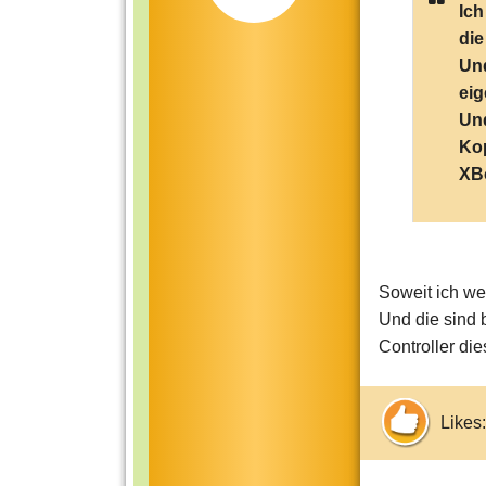
Ich
die
Und
eig
Und
Kop
XBo
Soweit ich we
Und die sind b
Controller dies
Likes: