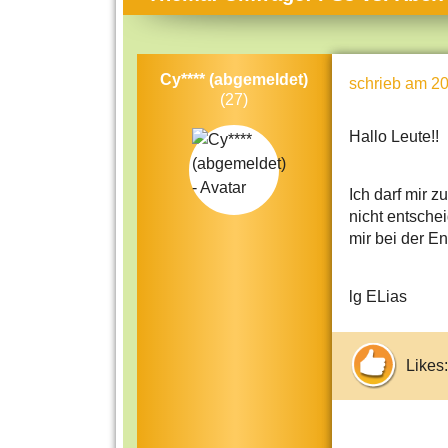
Themen-Specials
Kol
Häufig gesucht
Men
Cy**** (abgemeldet)
schrieb
am 20
Beliebte Artikel
Gese
(27)
Rat
Hallo Leute!!
Uni
Kun
Ich darf mir 
nicht entsche
Tec
mir bei der E
Kin
lg ELias
Län
Fra
Likes: