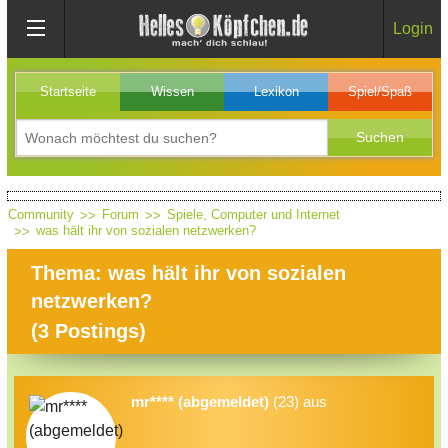
Login
Startseite
Wissen
Lexikon
Spiel/Spaß
Community
Forum
Spiele, Computer und Internet
was hält ihr von sozialen netzwerken?
Thema: was hält ihr von sozialen
netzwerken?
(
3
Postings)
mr**** (abgemeldet)
(23) aus