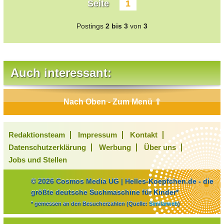
Seite
1
Postings
2 bis 3
von
3
Auch interessant:
Nach Oben - Zum Menü ⇧
Redaktionsteam
Impressum
Kontakt
Datenschutzerklärung
Werbung
Über uns
Jobs und Stellen
© 2026 Cosmos Media UG | Helles-Koepfchen.de - die
größte deutsche Suchmaschine für Kinder*
* gemessen an den Besucherzahlen (Quelle:
Similarweb
)