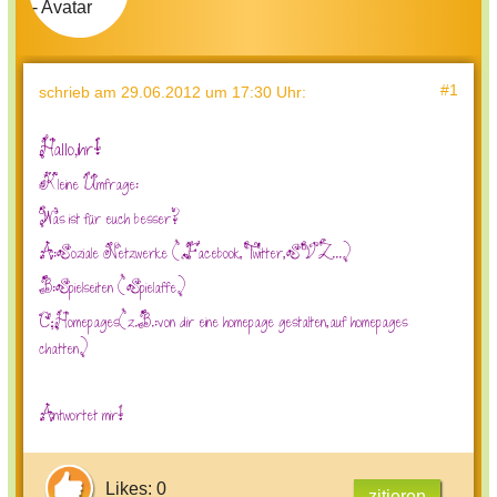
#1
schrieb
am 29.06.2012 um 17:30 Uhr
:
Hallo,ihr!
Kleine Umfrage:
Was ist für euch besser?
A:Soziale Netzwerke (Facebook,Twitter,SVZ...)
B:Spielseiten (Spielaffe)
C;Homepages(z.B.:von dir eine homepage gestalten,auf homepages
chatten)
Antwortet mir!
Likes: 0
zitieren