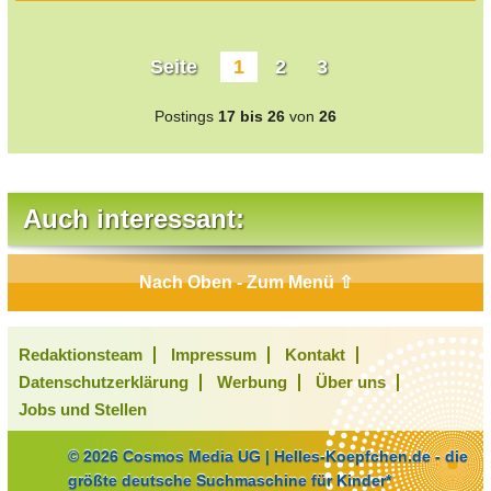
Seite
1
2
3
Postings
17 bis 26
von
26
Auch interessant:
Nach Oben - Zum Menü ⇧
Redaktionsteam
Impressum
Kontakt
Datenschutzerklärung
Werbung
Über uns
Jobs und Stellen
© 2026 Cosmos Media UG | Helles-Koepfchen.de - die
größte deutsche Suchmaschine für Kinder*