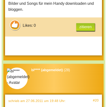
Bilder und Songs für mein Handy downloaden und
bloggen.
Likes: 0
zitieren
bl**** (abgemeldet)
(28)
#20
schrieb
am 27.06.2011 um 19:48 Uhr
: