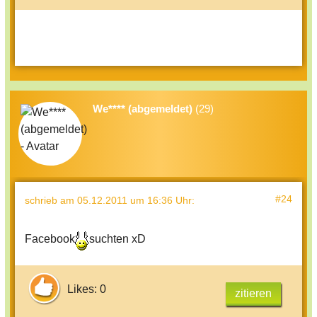
We**** (abgemeldet)
(29)
#24
schrieb
am 05.12.2011 um 16:36 Uhr
:
Facebook
suchten xD
Likes: 0
zitieren