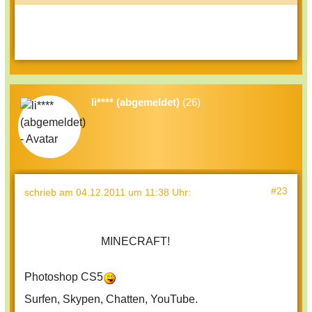
li**** (abgemeldet)
(26)
#23
schrieb
am 04.12.2011 um 11:38 Uhr
:
MINECRAFT!
Photoshop CS5
Surfen, Skypen, Chatten, YouTube.