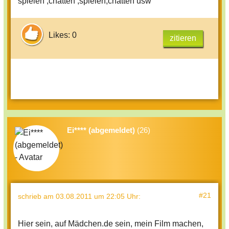
spielen ,chatten ,spielen,chatten usw
Likes: 0
zitieren
Ei**** (abgemeldet)
(26)
#21
schrieb
am 03.08.2011 um 22:05 Uhr
:
Hier sein, auf Mädchen.de sein, mein Film machen,