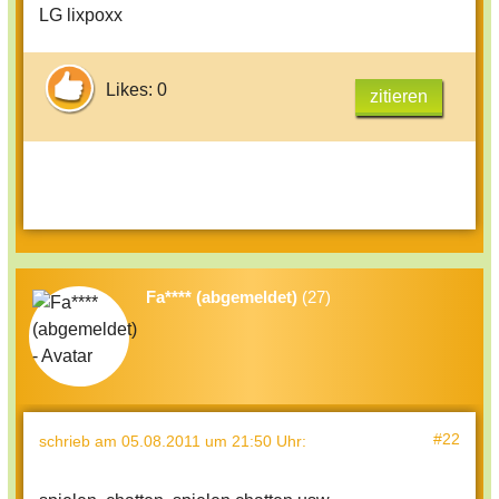
LG lixpoxx
Likes: 0
zitieren
Fa**** (abgemeldet)
(27)
#22
schrieb
am 05.08.2011 um 21:50 Uhr
: