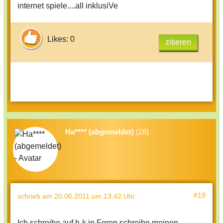
internet spiele....all inklusiVe
Likes: 0
zitieren
Ha**** (abgemeldet)
(28)
#19
schrieb
am 20.06.2011 um 13:42 Uhr
:
Ich schreibe auf h-k in Foren,schreibe meinen