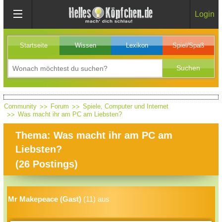
Login
Startseite
Wissen
Lexikon
Spiel/Spaß
Community
Forum
Spiele, Computer und Internet
Was macht ihr am PC am Liebsten?
Thema: Was macht ihr am PC am
Liebsten?
(
26
Postings)
Mr Makepeace (Gast)
(11) aus