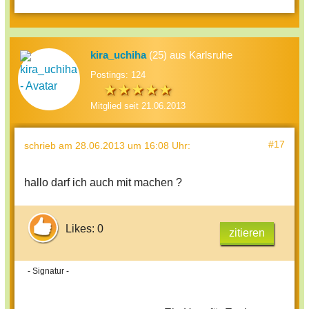
kira_uchiha
(25) aus Karlsruhe
Postings: 124
Mitglied seit 21.06.2013
#17
schrieb
am 28.06.2013 um 16:08 Uhr
:
hallo darf ich auch mit machen ?
Likes: 0
zitieren
- Signatur -