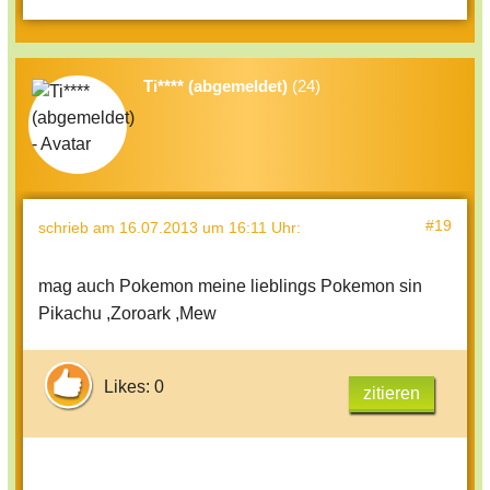
Ti**** (abgemeldet)
(24)
#19
schrieb
am 16.07.2013 um 16:11 Uhr
:
mag auch Pokemon meine lieblings Pokemon sin
Pikachu ,Zoroark ,Mew
Likes: 0
zitieren