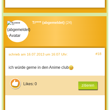
Ti**** (abgemeldet)
(24)
#18
schrieb
am 16.07.2013 um 16:07 Uhr
:
ich würde gerne in den Anime club
Likes: 0
zitieren