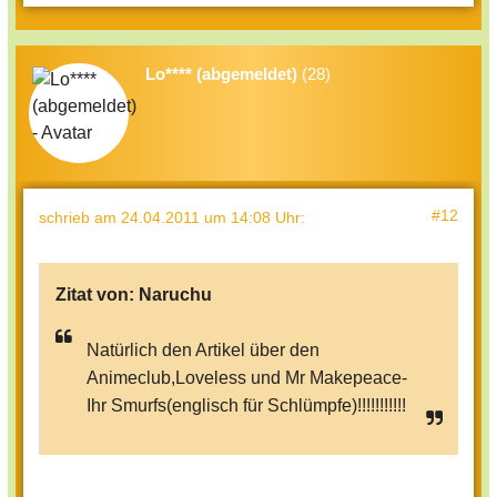
Lo**** (abgemeldet)
(28)
#12
schrieb
am 24.04.2011 um 14:08 Uhr
:
Zitat von:
Naruchu
Natürlich den Artikel über den
Animeclub,Loveless und Mr Makepeace-
Ihr Smurfs(englisch für Schlümpfe)!!!!!!!!!!!