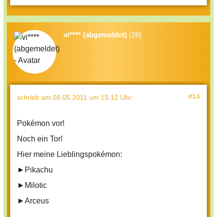
vi**** (abgemeldet)
(26)
#14
schrieb
am 08.05.2011 um 15:12 Uhr
:
Pokémon vor!
Noch ein Tor!
Hier meine Lieblingspokémon:
►Pikachu
►Milotic
►Arceus