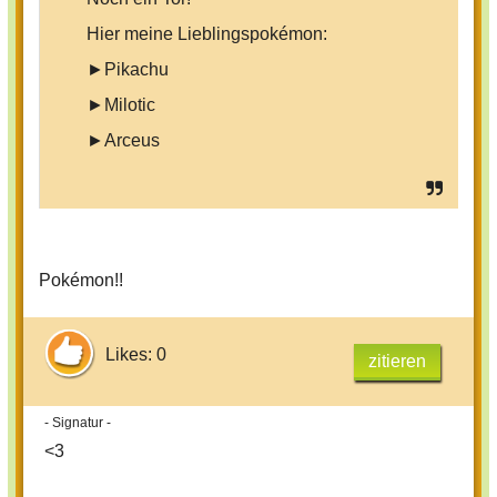
Hier meine Lieblingspokémon:
►Pikachu
►Milotic
►Arceus
Pokémon!!
Likes: 0
zitieren
- Signatur -
<3