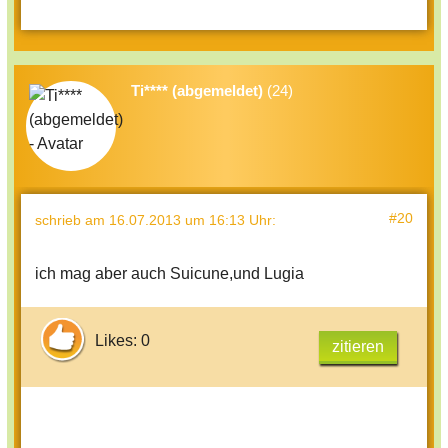
Ti**** (abgemeldet)
(24)
#20
schrieb
am 16.07.2013 um 16:13 Uhr
:
ich mag aber auch Suicune,und Lugia
Likes: 0
zitieren