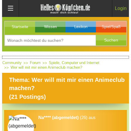
Login
Startseite
Wissen
Lexikon
Spiel/Spaß
Community
Forum
Spiele, Computer und Internet
Wer will mit mir einen Animeclub machen?
Thema: Wer will mit mir einen Animeclub
machen?
(
21
Postings)
Na**** (abgemeldet)
(26) aus