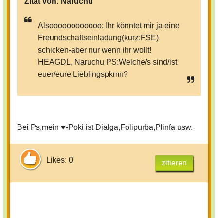
Zitat von:
Naruchu
Alsoooooooooooo: Ihr könntet mir ja eine
Freundschaftseinladung(kurz:FSE)
schicken-aber nur wenn ihr wollt!
HEAGDL, Naruchu PS:Welche/s sind/ist
euer/eure Lieblingspkmn?
Bei Ps,mein ♥-Poki ist Dialga,Folipurba,Plinfa usw.
Likes: 0
zitieren