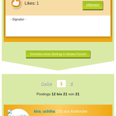
Likes: 1
zitieren
- Signatur -
Schreibe einen Beitrag in dieses Forum!
Seite
1
2
Postings
12 bis 21
von
21
kira_uchiha
(25) aus Karlsruhe