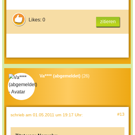
Likes: 0
zitieren
Va**** (abgemeldet)
(26)
#13
schrieb
am 01.05.2011 um 19:17 Uhr
: