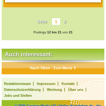
Seite
1
2
Postings
12 bis 21
von
21
Auch interessant:
Nach Oben - Zum Menü ⇧
Redaktionsteam
Impressum
Kontakt
Datenschutzerklärung
Werbung
Über uns
Jobs und Stellen
© 2026 Cosmos Media UG | Helles-Koepfchen.de - die