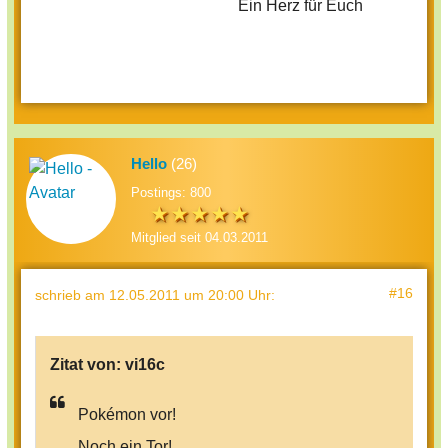
Ein Herz für Euch
Hello
(26)
Postings: 800
Mitglied seit 04.03.2011
#16
schrieb
am 12.05.2011 um 20:00 Uhr
:
Zitat von:
vi16c
Pokémon vor!
Noch ein Tor!