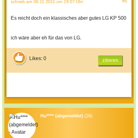
#5
schrieb
am 06.11.2011 um 19:07 Uhr
:
Es reicht doch ein klassisches aber gutes LG KP 500
ich wäre aber eh für das von LG.
Likes: 0
zitieren
Hu**** (abgemeldet)
(26)