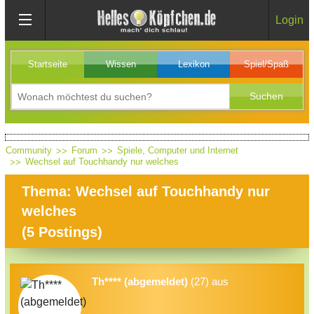
Login
Startseite
Wissen
Lexikon
Spiel/Spaß
Community
Forum
Spiele, Computer und Internet
Wechsel auf Touchhandy nur welches
Thema: Wechsel auf Touchhandy nur
welches
(
5
Postings)
Th**** (abgemeldet)
(27) aus