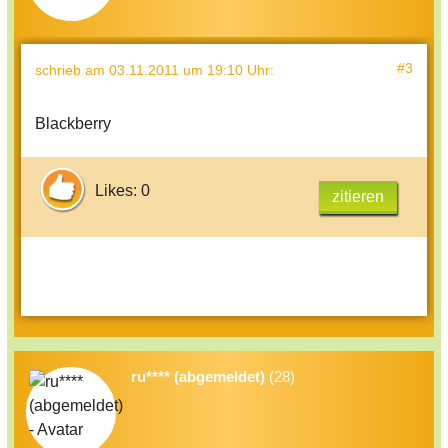
#3
schrieb
am 03.11.2011 um 19:10 Uhr
:
Blackberry
Likes: 0
zitieren
ru**** (abgemeldet)
(28)