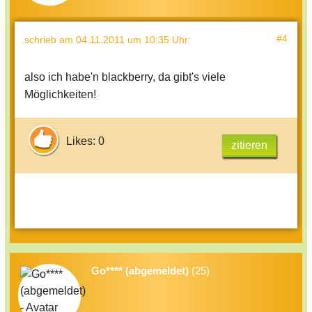
#4
schrieb
am 04.11.2011 um 10:35 Uhr
:
also ich habe'n blackberry, da gibt's viele
Möglichkeiten!
Likes: 0
zitieren
Go**** (abgemeldet)
(25)