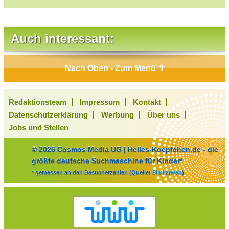
Auch interessant:
Nach Oben - Zum Menü ⇧
Redaktionsteam
Impressum
Kontakt
Datenschutzerklärung
Werbung
Über uns
Jobs und Stellen
© 2026 Cosmos Media UG | Helles-Koepfchen.de - die
größte deutsche Suchmaschine für Kinder*
* gemessen an den Besucherzahlen (Quelle:
Similarweb
)