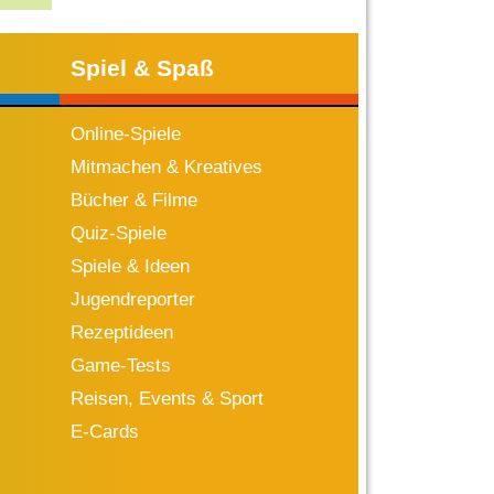
Spiel & Spaß
Online-Spiele
Mitmachen & Kreatives
Bücher & Filme
Quiz-Spiele
Spiele & Ideen
Jugendreporter
Rezeptideen
Game-Tests
Reisen, Events & Sport
E-Cards