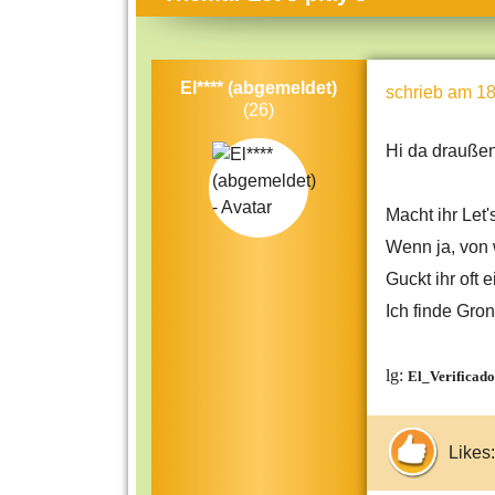
Themen-Specials
Kol
Häufig gesucht
Men
El**** (abgemeldet)
schrieb
am 18
Beliebte Artikel
Gese
(26)
Rat
Hi da drauße
Uni
Kun
Macht ihr Let'
Wenn ja, von
Tec
Guckt ihr oft 
Kin
Ich finde Gron
Län
Fra
lg:
El_Verificado
Likes: