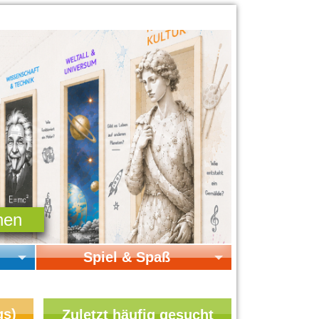
Spiel & Spaß
Startseite Spiel & Spaß
Online-Spiele
gs)
Zuletzt häufig gesucht