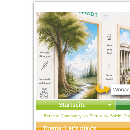
Startseite
Startseite
Start
Bereich:
Community
Forum
Spiele, Co
Kontakt
Ges
Thema: Let's play's