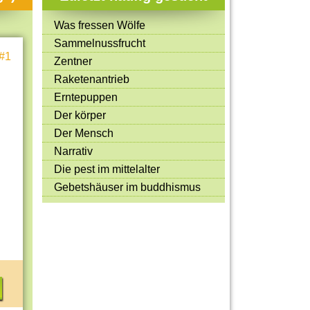
Mitmachen & Kreatives
Was fressen Wölfe
Bücher & Filme
Sammelnussfrucht
#1
Quiz-Spiele
Zentner
Raketenantrieb
Spiele & Ideen
Erntepuppen
Jugendreporter
Der körper
Der Mensch
Rezeptideen
Narrativ
Game-Tests
Die pest im mittelalter
Reisen, Events & Sport
Gebetshäuser im buddhismus
E-Cards