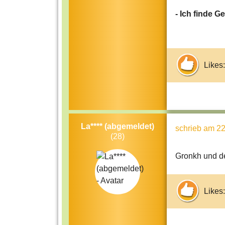
- Ich finde 
Likes:
La**** (abgemeldet)
schrieb
am 22
(28)
Gronkh und de
Likes: