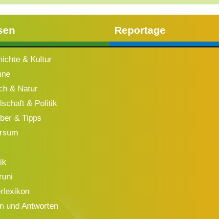
sen
Reportage
ichte & Kultur
mne
h & Natur
schaft & Politik
ber & Tipps
ersum
ik
runi
rlexikon
n und Antworten