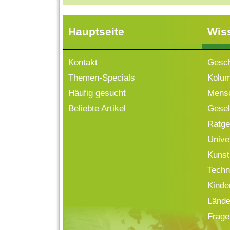
Hauptseite
Wis
Kontakt
Gesch
Themen-Specials
Kolu
Häufig gesucht
Mensc
Beliebte Artikel
Gesell
Ratge
Univ
Kunst
Techn
Kinde
Lände
Frage