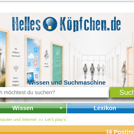
Wissen und Suchmaschine
Wissen
Lexikon
seite Wissen
Startseite Lexikon
mputer und Internet
Let's play's
chichte & Kultur
(
4
Postin