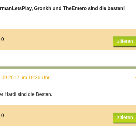
GermanLetsPlay, Gronkh und TheEmero sind die besten!
 0
zitieren
.09.2012 um 18:26 Uhr
:
r Hardi sind die Besten.
 0
zitieren