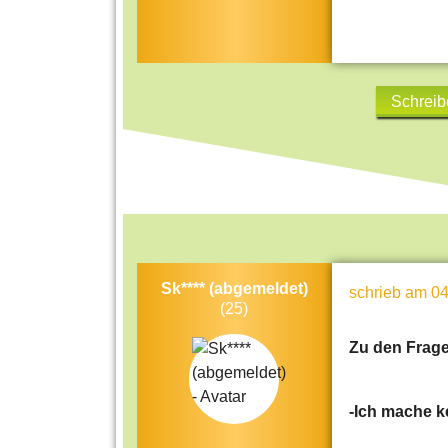
Schreib
Sk**** (abgemeldet)
schrieb
am 04
(25)
Zu den Frage
-Ich mache k