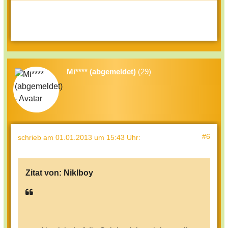
Mi**** (abgemeldet)
(29)
#6
schrieb
am 01.01.2013 um 15:43 Uhr
:
Zitat von:
Niklboy