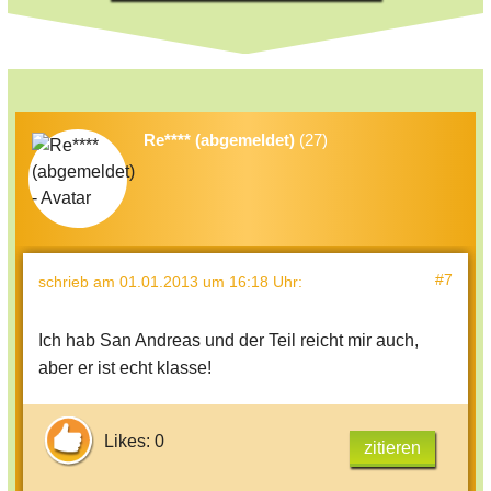
Re**** (abgemeldet)
(27)
#7
schrieb
am 01.01.2013 um 16:18 Uhr
:
Ich hab San Andreas und der Teil reicht mir auch,
aber er ist echt klasse!
Likes: 0
zitieren