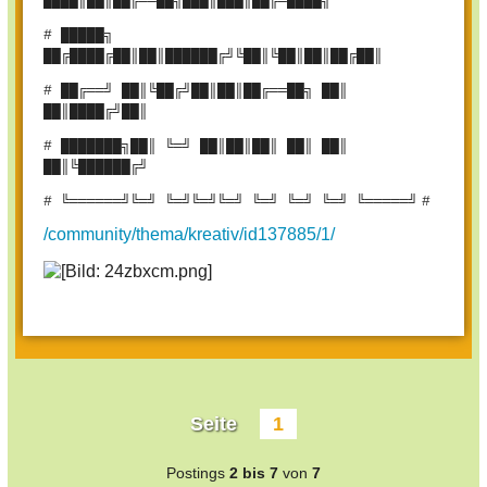
████║██║██╔══██╗███║███║██╔═████╗
# █████╗
██╔████╔██║██║██████╔╝╚██║╚██║██║██╔██║
# ██╔══╝ ██║╚██╔╝██║██║██╔══██╗ ██║
██║████╔╝██║
# ███████╗██║ ╚═╝ ██║██║██║ ██║ ██║
██║╚██████╔╝
# ╚══════╝╚═╝ ╚═╝╚═╝╚═╝ ╚═╝ ╚═╝ ╚═╝ ╚═════╝
#
/community/thema/kreativ/id137885/1/
Seite
1
Postings
2 bis 7
von
7