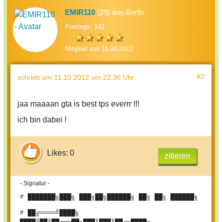
EMIR110
(29) aus Berlin
Postings: 141
Mitglied seit 11.08.2012
#2
schrieb
am 11.10.2012 um 22:36 Uhr
:
jaa maaaan gta is best tps everrr !!!
ich bin dabei !
Likes: 0
zitieren
- Signatur -
# ███████╗███╗ ███╗██╗██████╗ ██╗ ██╗ ██████╗
# ██╔════╝████╗