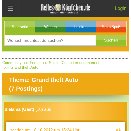
Login
Startseite
Wissen
Lexikon
Spiel/Spaß
Community
Forum
Spiele, Computer und Internet
Grand theft Auto
Thema: Grand theft Auto
(
7
Postings)
dielama (Gast)
(16) aus
#1
schrieb
am 10.10.2012 um 15:24 Uhr
: