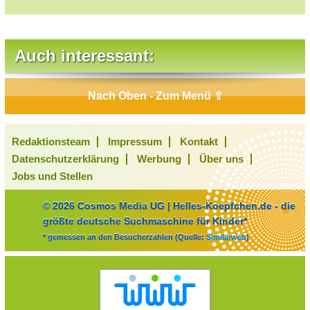
Auch interessant:
Nach Oben - Zum Menü ⇧
Redaktionsteam
Impressum
Kontakt
Datenschutzerklärung
Werbung
Über uns
Jobs und Stellen
© 2026 Cosmos Media UG | Helles-Koepfchen.de - die
größte deutsche Suchmaschine für Kinder*
* gemessen an den Besucherzahlen (Quelle:
Similarweb
)