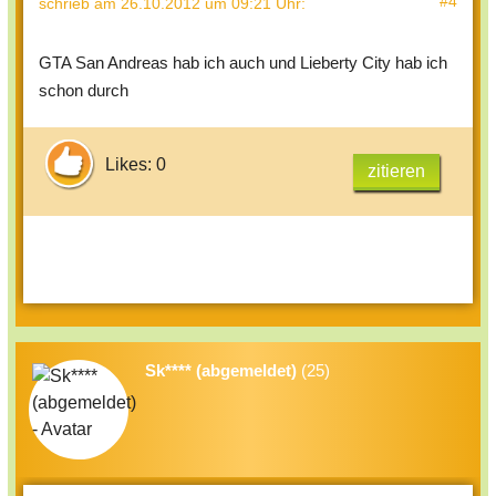
#4
schrieb
am 26.10.2012 um 09:21 Uhr
:
GTA San Andreas hab ich auch und Lieberty City hab ich
schon durch
Likes: 0
zitieren
Sk**** (abgemeldet)
(25)