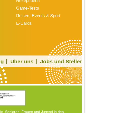
Rezeptideen
Game-Tests
Reisen, Events & Sport
E-Cards
ng
Über uns
Jobs und Stellen
ie, Senioren, Frauen und Jugend in den