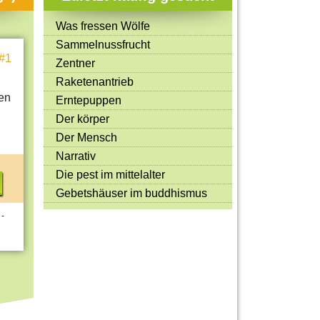
Mitmachen & Kreatives
Was fressen Wölfe
Bücher & Filme
Sammelnussfrucht
#1
Quiz-Spiele
Zentner
Raketenantrieb
Spiele & Ideen
en
Erntepuppen
Jugendreporter
Der körper
Der Mensch
Rezeptideen
Narrativ
Game-Tests
Die pest im mittelalter
Reisen, Events & Sport
Gebetshäuser im buddhismus
E-Cards
 -