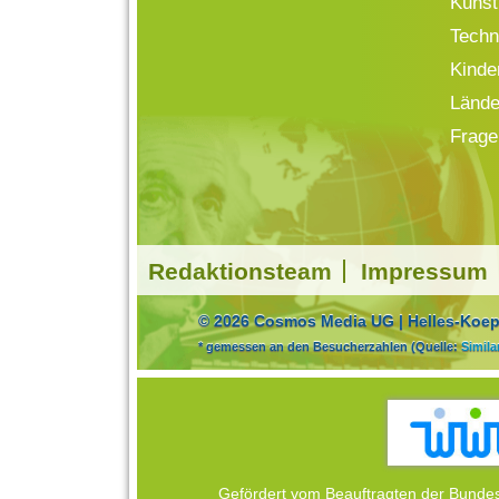
Kunst
Techn
Kinde
Lände
Frage
Redaktionsteam
Impressum
© 2026 Cosmos Media UG | Helles-Koepf
* gemessen an den Besucherzahlen (Quelle:
Simil
Gefördert vom Beauftragten der Bundes