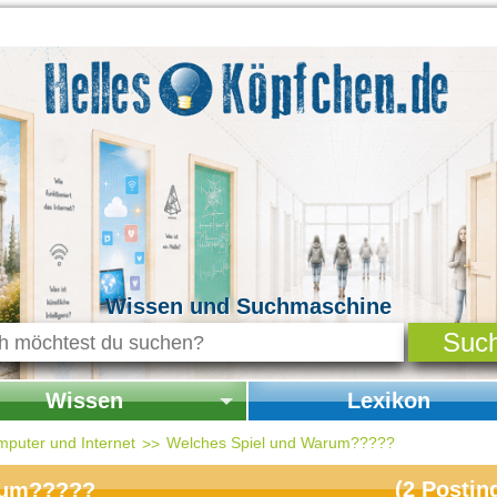
Wissen und Suchmaschine
Wissen
Lexikon
seite Wissen
Startseite Lexikon
mputer und Internet
Welches Spiel und Warum?????
chichte & Kultur
(
2
Postin
rum?????