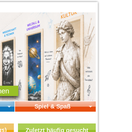
Spiel & Spaß
Startseite Spiel & Spaß
Online-Spiele
gs)
Zuletzt häufig gesucht