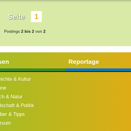
Seite
1
Postings
2 bis 2
von
2
sen
Reportage
ichte & Kultur
mne
h & Natur
schaft & Politik
ber & Tipps
ersum