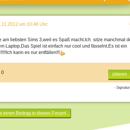
umne
sch & Natur
.11.2012 um 10:48 Uhr
:
llschaft & Politik
geber & Tipps
le am liebsten Sims 3,weil es Spaß macht.Ich sitze manchmal d
versum
 Laptop.Das Spiel ist einfach nur cool und fässelnt.Es ist ein
!!!!!Ich kann es nur entfällen!!!
st
hnik
 0
zitieren
deruni
derlexikon
- Signatur
gen und Antworten
e einen Beitrag in dieses Forum!