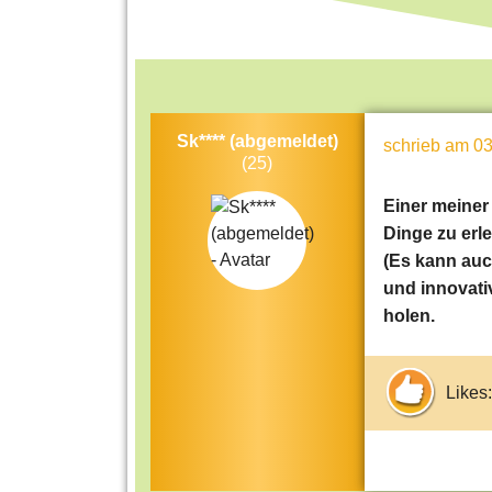
Sk**** (abgemeldet)
schrieb
am 03
(25)
Einer meiner 
Dinge zu erl
(Es kann auch
und innovati
holen.
Likes: