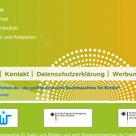
ik
runi
rlexikon
n und Antworten
Kontakt
Datenschutzerklärung
Werbu
chen.de - die größte deutsche Suchmaschine für Kinder*
arweb
)
regierung für Kultur und Medien und vom Bundesministerium für Famil