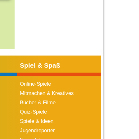
Spiel & Spaß
Online-Spiele
Mitmachen & Kreatives
Bücher & Filme
Quiz-Spiele
Spiele & Ideen
Jugendreporter