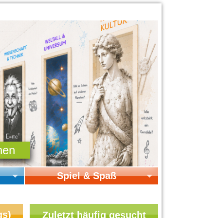
Spiel & Spaß
Startseite Spiel & Spaß
Online-Spiele
gs)
Zuletzt häufig gesucht