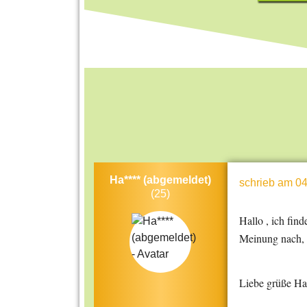
Ha**** (abgemeldet)
schrieb
am 04
(25)
Hallo , ich fin
Meinung nach, k
Liebe grüße Ha