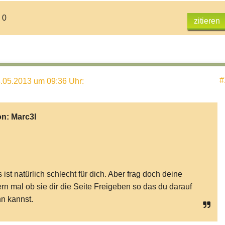
 0
zitieren
#
.05.2013 um 09:36 Uhr
:
on:
Marc3l
 ist natürlich schlecht für dich. Aber frag doch deine
ern mal ob sie dir die Seite Freigeben so das du darauf
n kannst.