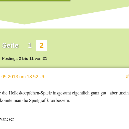
Seite
1
2
Postings
2 bis 11
von
21
#
.05.2013 um 18:52 Uhr
:
de die Helleskoepfchen-Spiele insgesamt eigentlich ganz gut , aber ,mein
önnte man die Spielgrafik verbessern.
vaneser