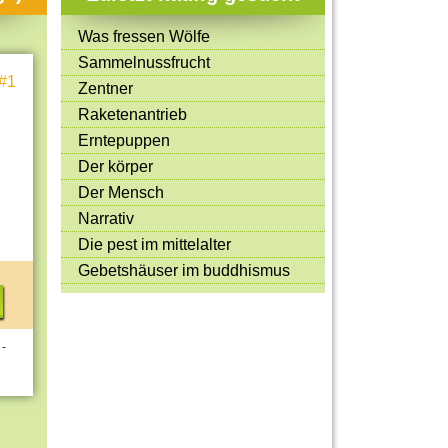
Mitmachen & Kreatives
Was fressen Wölfe
Bücher & Filme
Sammelnussfrucht
#1
Quiz-Spiele
Zentner
Raketenantrieb
Spiele & Ideen
Erntepuppen
Jugendreporter
Der körper
Der Mensch
Rezeptideen
Narrativ
Game-Tests
Die pest im mittelalter
Reisen, Events & Sport
Gebetshäuser im buddhismus
E-Cards
 -