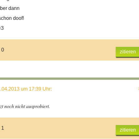
aber dann
schon doof!
<3
 0
zitieren
.04.2013 um 17:39 Uhr
:
zt noch nicht ausprobiert.
 1
zitieren