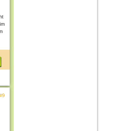
ht
eim
em
#9