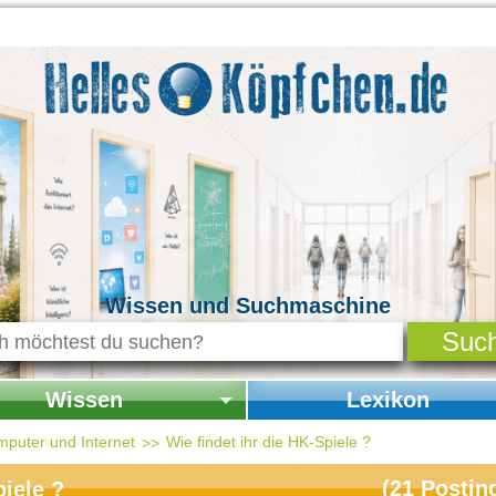
Wissen und Suchmaschine
Wissen
Lexikon
seite Wissen
Startseite Lexikon
mputer und Internet
Wie findet ihr die HK-Spiele ?
chichte & Kultur
(
21
Postin
iele ?