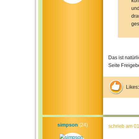
kön
und
dra
ges
Das ist natürl
Seite Freigeb
Likes:
simpson
(24)
schrieb
am 01