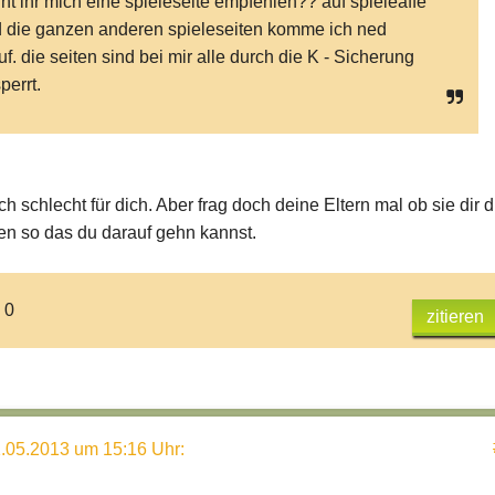
nt ihr mich eine spieleseite empfehlen?? auf spieleaffe
 die ganzen anderen spieleseiten komme ich ned
uf. die seiten sind bei mir alle durch die K - Sicherung
perrt.
ich schlecht für dich. Aber frag doch deine Eltern mal ob sie dir d
en so das du darauf gehn kannst.
 0
zitieren
.05.2013 um 15:16 Uhr
: