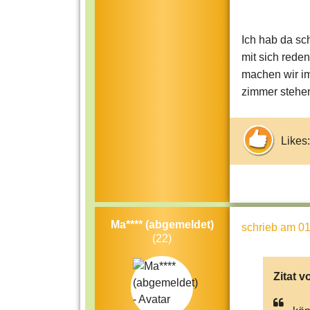
Ich hab da sc
mit sich reden
machen wir im
zimmer stehe
Likes:
Ma**** (abgemeldet)
schrieb
am 01
(22)
Zitat v