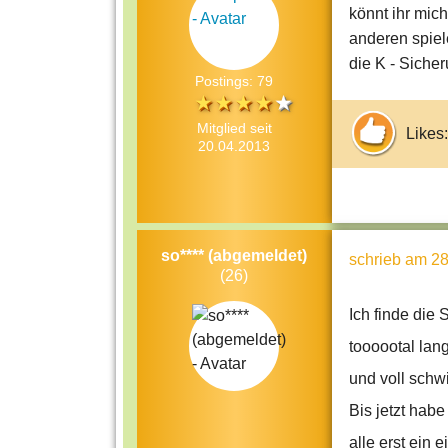
könnt ihr mic
anderen spiele
die K - Sicher
Postings: 79
Mitglied seit
Likes:
20.04.2013
so**** (abgemeldet)
schrieb
am 28
(26)
Ich finde die 
toooootal lan
und voll schwi
Bis jetzt habe
alle erst ein 