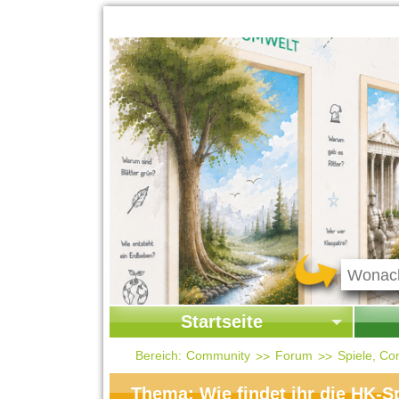
Startseite
Startseite
Start
Bereich:
Community
Forum
Spiele, Co
Kontakt
Ges
Thema: Wie findet ihr die HK-Sp