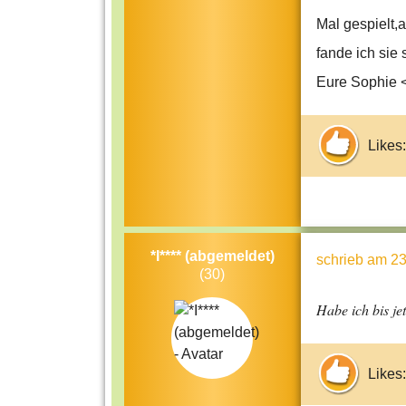
Mal gespielt,
fande ich sie 
Eure Sophie 
Likes:
*I**** (abgemeldet)
schrieb
am 23
(30)
Habe ich bis jet
Likes: