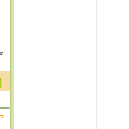
ie
#8