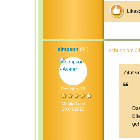
Likes:
simpson
(24)
schrieb
am 04
Zitat v
Postings: 79
Mitglied seit
Das
20.04.2013
Elt
geh