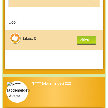
Cool !
Likes: 0
zitieren
*F**** (abgemeldet)
(22)