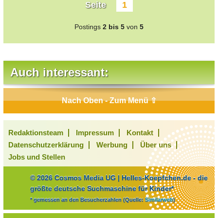
Seite
1
Postings
2 bis 5
von
5
Auch interessant:
Nach Oben - Zum Menü ⇧
Redaktionsteam
Impressum
Kontakt
Datenschutzerklärung
Werbung
Über uns
Jobs und Stellen
© 2026 Cosmos Media UG | Helles-Koepfchen.de - die
größte deutsche Suchmaschine für Kinder*
* gemessen an den Besucherzahlen (Quelle:
Similarweb
)