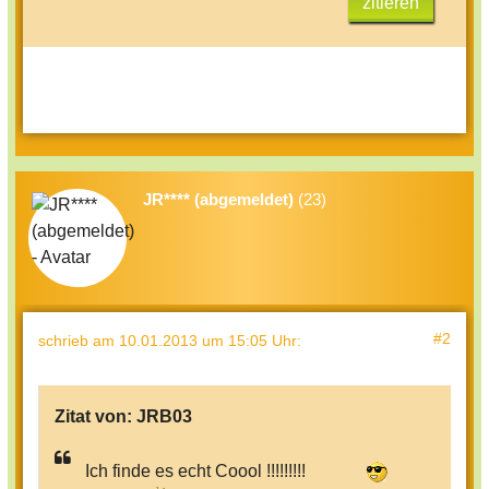
zitieren
JR**** (abgemeldet)
(23)
#2
schrieb
am 10.01.2013 um 15:05 Uhr
:
Zitat von:
JRB03
Ich finde es echt Coool !!!!!!!!!