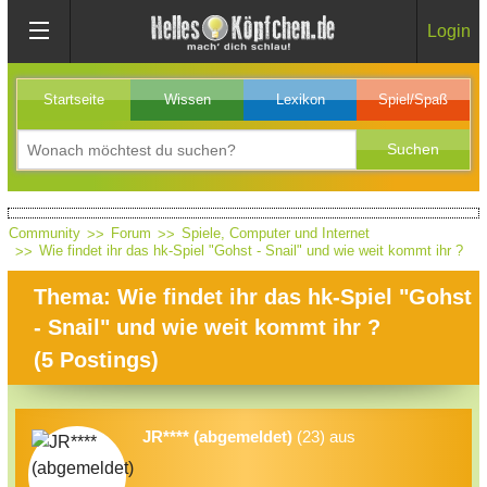
Login
Startseite
Wissen
Lexikon
Spiel/Spaß
Community
Forum
Spiele, Computer und Internet
Wie findet ihr das hk-Spiel "Gohst - Snail" und wie weit kommt ihr ?
Thema: Wie findet ihr das hk-Spiel "Gohst
- Snail" und wie weit kommt ihr ?
(
5
Postings)
JR**** (abgemeldet)
(23) aus