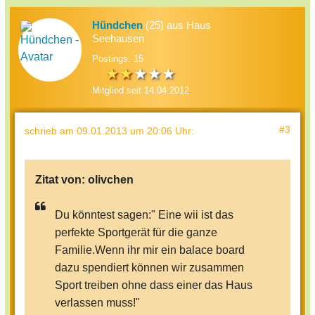
Hündchen
(25) aus Haus
Seehausen
Postings: 15
Mitglied seit 14.04.2012
#3
schrieb
am 09.01.2013 um 20:06 Uhr
:
Zitat von:
olivchen
Du könntest sagen:" Eine wii ist das
perfekte Sportgerät für die ganze
Familie.Wenn ihr mir ein balace board
dazu spendiert können wir zusammen
Sport treiben ohne dass einer das Haus
verlassen muss!"