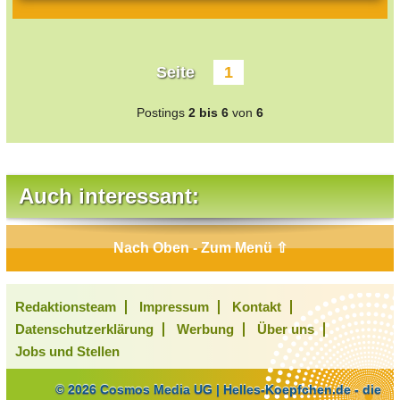
Seite
1
Postings
2 bis 6
von
6
Auch interessant:
Nach Oben - Zum Menü ⇧
Redaktionsteam
Impressum
Kontakt
Datenschutzerklärung
Werbung
Über uns
Jobs und Stellen
© 2026 Cosmos Media UG | Helles-Koepfchen.de - die