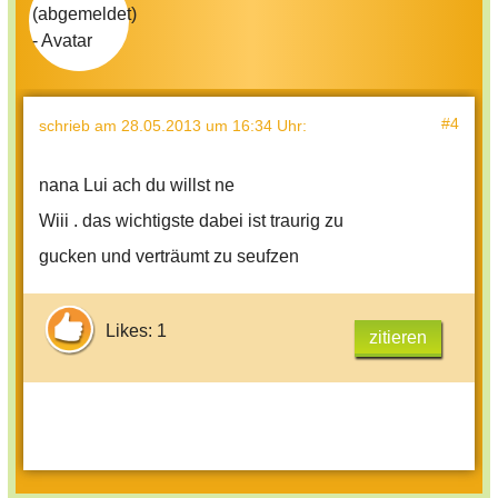
#4
schrieb
am 28.05.2013 um 16:34 Uhr
:
nana Lui ach du willst ne
Wiii . das wichtigste dabei ist traurig zu
gucken und verträumt zu seufzen
Likes: 1
zitieren