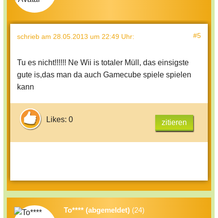
#5
schrieb
am 28.05.2013 um 22:49 Uhr
:
Tu es nicht!!!!!! Ne Wii is totaler Müll, das einsigste
gute is,das man da auch Gamecube spiele spielen
kann
Likes: 0
zitieren
To**** (abgemeldet)
(24)