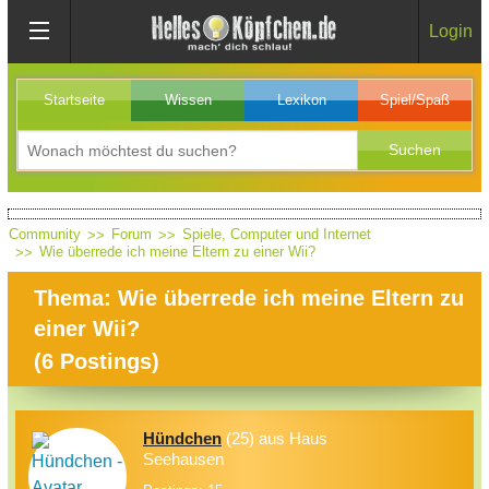
Login
Startseite
Wissen
Lexikon
Spiel/Spaß
Community
Forum
Spiele, Computer und Internet
Wie überrede ich meine Eltern zu einer Wii?
Thema: Wie überrede ich meine Eltern zu
einer Wii?
(
6
Postings)
Hündchen
(25) aus Haus
Seehausen