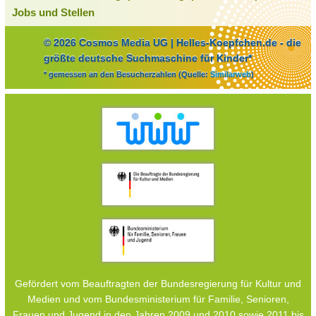
Jobs und Stellen
© 2026 Cosmos Media UG | Helles-Koepfchen.de - die
größte deutsche Suchmaschine für Kinder*
* gemessen an den Besucherzahlen (Quelle:
Similarweb
)
Gefördert vom Beauftragten der Bundesregierung für Kultur und
Medien und vom Bundesministerium für Familie, Senioren,
Frauen und Jugend in den Jahren 2009 und 2010 sowie 2011 bis