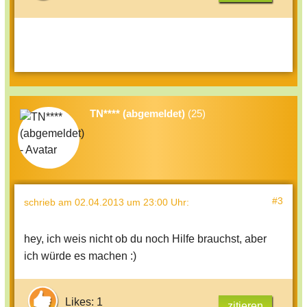
TN**** (abgemeldet)
(25)
#3
schrieb
am 02.04.2013 um 23:00 Uhr
:
hey, ich weis nicht ob du noch Hilfe brauchst, aber
ich würde es machen :)
Likes: 1
zitieren