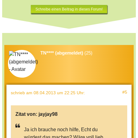
Schreibe einen Beitrag in dieses Forum!
TN**** (abgemeldet)
(25)
#5
schrieb
am 08.04.2013 um 22:25 Uhr
:
Zitat von:
jayjay98
Ja ich brauche noch hilfe, Echt du
würdest das machen? Wäre voll lieb