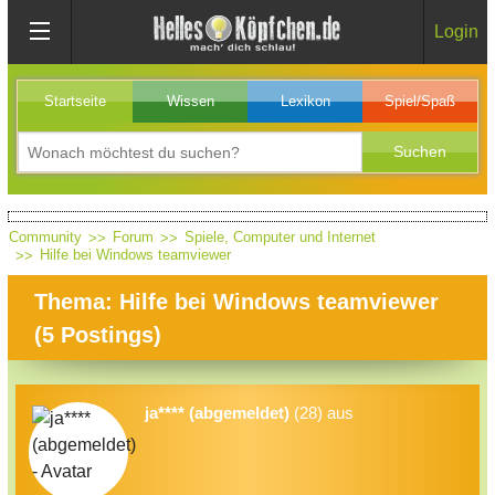
Login
Startseite
Wissen
Lexikon
Spiel/Spaß
Community
Forum
Spiele, Computer und Internet
Hilfe bei Windows teamviewer
Thema: Hilfe bei Windows teamviewer
(
5
Postings)
ja**** (abgemeldet)
(28) aus