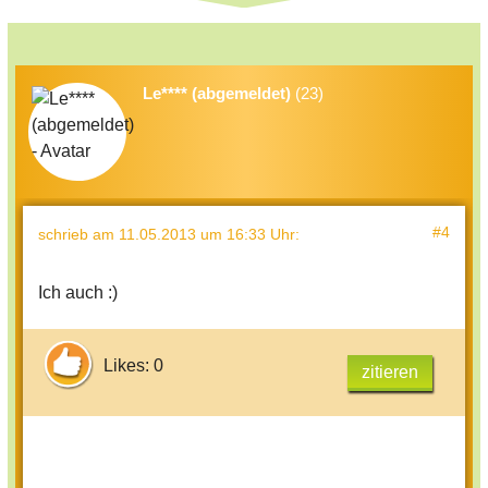
Le**** (abgemeldet)
(23)
#4
schrieb
am 11.05.2013 um 16:33 Uhr
:
Ich auch :)
Likes: 0
zitieren