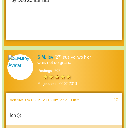
by Doe Zantamata
S.M.iley
(27) aus yo iwo hier
wois net so gnau..
Postings: 202
Mitglied seit 22.02.2013
#2
schrieb
am 05.05.2013 um 22:47 Uhr
:
Ich :))