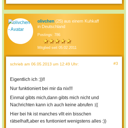
olivchen
(25) aus einem Kuhkaff
in Deutschland
Postings: 786
Mitglied seit 05.02.2011
#3
schrieb
am 06.05.2013 um 12:49 Uhr
:
Eigentlich ich :))!!
Nur funktioniert bei mir da nix!!!
Einmal gibts mich,dann gibts mich nicht und
Nachrichten kann ich auch keine abrufen :((
Hier bei hk ist manches vllt ein bisschen
rätselhaft,aber es funtioniert wenigstens alles :))