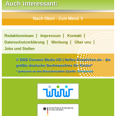
Auch interessant:
Nach Oben - Zum Menü ⇧
Redaktionsteam
Impressum
Kontakt
Datenschutzerklärung
Werbung
Über uns
Jobs und Stellen
© 2026 Cosmos Media UG | Helles-Koepfchen.de - die
größte deutsche Suchmaschine für Kinder*
* gemessen an den Besucherzahlen (Quelle:
Similarweb
)