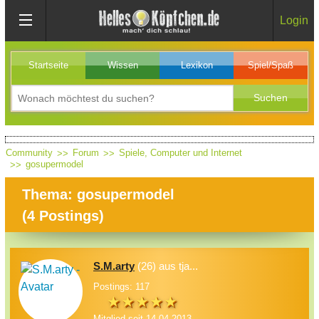
Login
Startseite
Wissen
Lexikon
Spiel/Spaß
Community
Forum
Spiele, Computer und Internet
gosupermodel
Thema: gosupermodel
(
4
Postings)
S.M.arty
(26) aus tja...
Postings: 117
Mitglied seit 14.04.2013