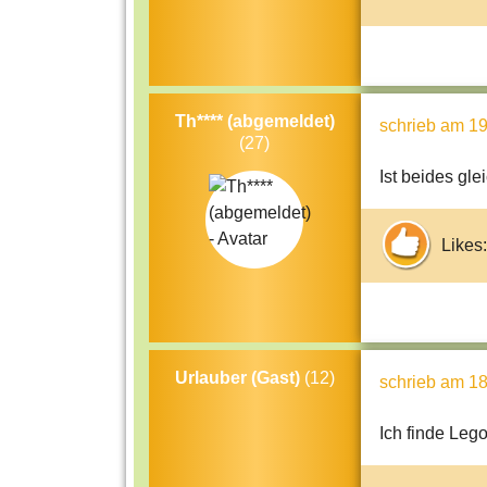
Th**** (abgemeldet)
schrieb
am 19
(27)
Ist beides glei
Likes:
Urlauber (Gast)
(12)
schrieb
am 18
Ich finde Leg