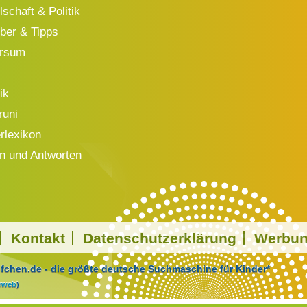
schaft & Politik
ber & Tipps
ersum
ik
runi
rlexikon
n und Antworten
Kontakt
Datenschutzerklärung
Werbu
chen.de - die größte deutsche Suchmaschine für Kinder*
arweb
)