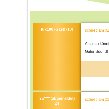
luk100 (Gast)
(10)
schrieb
am 02
Also ich könn
Guter Sound! 
Ya**** (abgemeldet)
schrieb
am 23
(24)