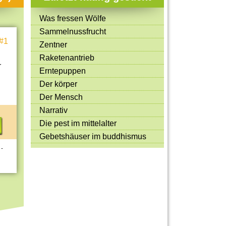
Mitmachen & Kreatives
Was fressen Wölfe
Bücher & Filme
Sammelnussfrucht
#1
Quiz-Spiele
Zentner
Raketenantrieb
Spiele & Ideen
r
Erntepuppen
Jugendreporter
Der körper
Der Mensch
Rezeptideen
Narrativ
Game-Tests
Die pest im mittelalter
Reisen, Events & Sport
Gebetshäuser im buddhismus
 -
E-Cards