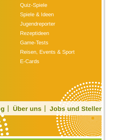
Quiz-Spiele
Spiele & Ideen
Jugendreporter
Rezeptideen
Game-Tests
Reisen, Events & Sport
E-Cards
ng
Über uns
Jobs und Stellen