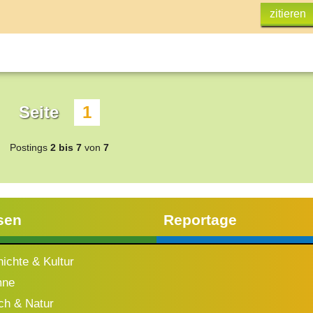
zitieren
Seite
1
Postings
2 bis 7
von
7
sen
Reportage
ichte & Kultur
mne
h & Natur