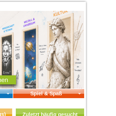
Spiel & Spaß
Startseite Spiel & Spaß
Online-Spiele
gs)
Zuletzt häufig gesucht