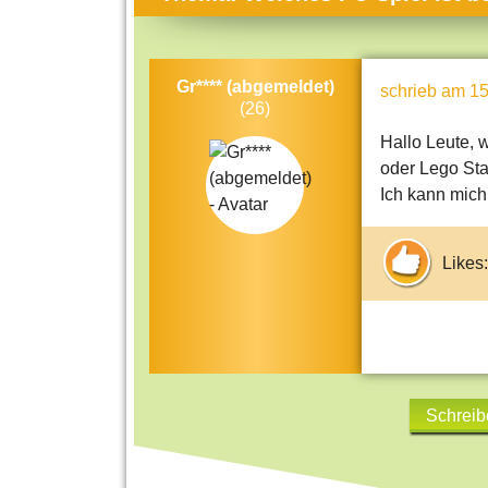
Themen-Specials
Kol
Häufig gesucht
Men
Gr**** (abgemeldet)
schrieb
am 15
Beliebte Artikel
Gese
(26)
Rat
Hallo Leute, 
oder Lego Sta
Uni
Ich kann mich
Kun
Tec
Likes:
Kin
Län
Fra
Schreib