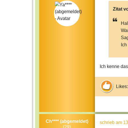
Zitat v
Hal
War
Sa
Ich
Ich kenne das 
Likes:
Ch**** (abgemeldet)
schrieb
am 13
(29)