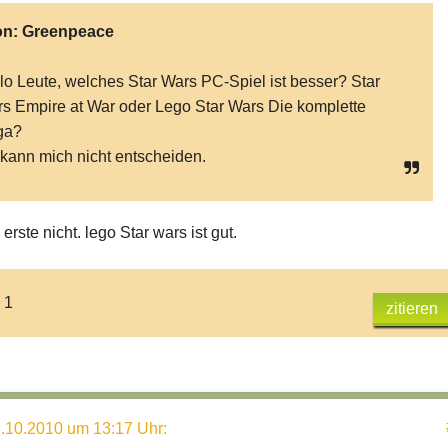
on:
Greenpeace
lo Leute, welches Star Wars PC-Spiel ist besser? Star
s Empire at War oder Lego Star Wars Die komplette
ga?
 kann mich nicht entscheiden.
erste nicht. lego Star wars ist gut.
 1
zitieren
.10.2010 um 13:17 Uhr
: