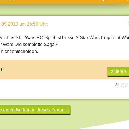
umne
sch & Natur
.09.2010 um 15:50 Uhr
:
llschaft & Politik
geber & Tipps
welches Star Wars PC-Spiel ist besser? Star Wars Empire at Wa
r Wars Die komplette Saga?
versum
 nicht entscheiden.
st
hnik
 0
zitieren
deruni
- Signatur
derlexikon
gen und Antworten
e einen Beitrag in dieses Forum!