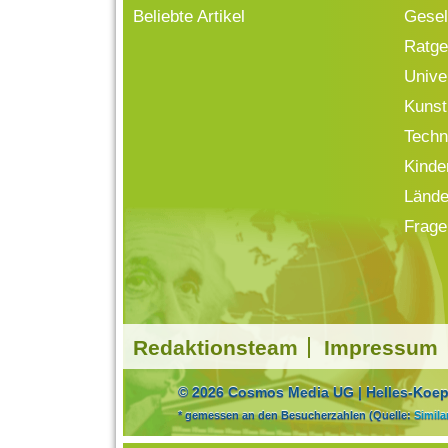
Beliebte Artikel
Gesell
Ratge
Univ
Kunst
Techn
Kinde
Lände
Frage
Redaktionsteam
Impressum
© 2026 Cosmos Media UG | Helles-Koepf
* gemessen an den Besucherzahlen (Quelle:
Simil