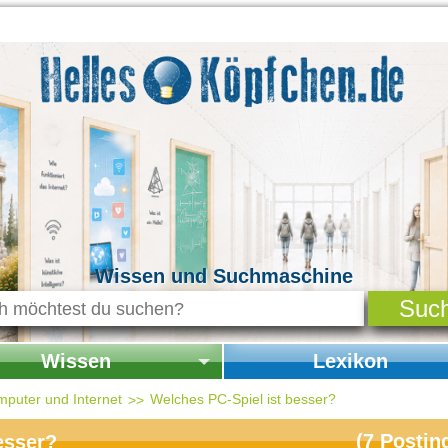
Wissen und Suchmaschine
Wissen
Lexikon
seite Wissen
Startseite Lexikon
mputer und Internet
Welches PC-Spiel ist besser?
chichte & Kultur
(
7
Postin
esser?