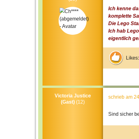
Ich kenne das
komplette Sa
Die Lego Star
Ich hab Lego 
eigentlich ge
Likes:
Victoria Justice
schrieb
am 24
(Gast)
(12)
Sind sicher be