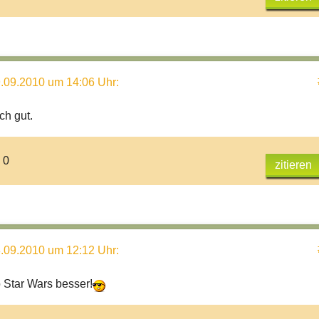
.09.2010 um 14:06 Uhr
:
ch gut.
 0
zitieren
.09.2010 um 12:12 Uhr
:
o Star Wars besser!