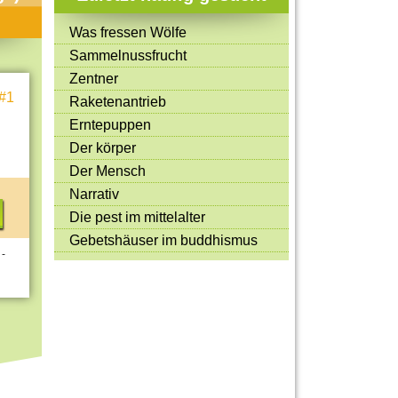
Mitmachen & Kreatives
Was fressen Wölfe
Bücher & Filme
Sammelnussfrucht
Quiz-Spiele
Zentner
#1
Raketenantrieb
Spiele & Ideen
Erntepuppen
Jugendreporter
Der körper
Der Mensch
Rezeptideen
Narrativ
Game-Tests
Die pest im mittelalter
Reisen, Events & Sport
Gebetshäuser im buddhismus
 -
E-Cards