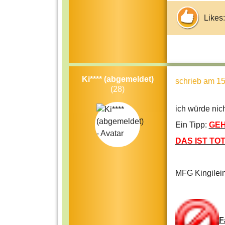
Likes:
Ki**** (abgemeldet)
schrieb
am 15
(28)
ich würde nich
Ein Tipp:
GEH
DAS IST TOTAL 
MFG Kingilei
F