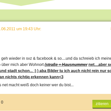
.06.2011 um 19:43 Uhr
:
& geh wieder in svz & facebook & so....und da schreieb ich mein
 über mich aber Wohnort
(
straße + Hausnummer
net....aber s
d stadt schon... :) ) aba Bilder tu ich auch nicht rein nur s
n nichts richtiq erkennen kann<3
net macht weiß doch keiner wer du bist...
 0
zitieren