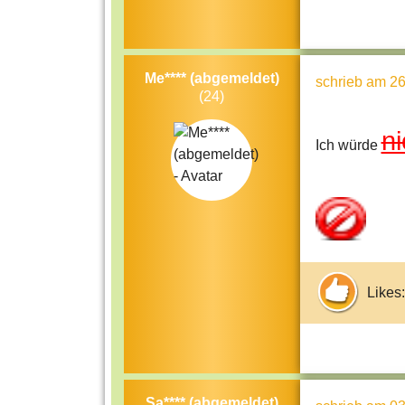
Me**** (abgemeldet)
schrieb
am 26
(24)
n
Ich würde
Likes:
Sa**** (abgemeldet)