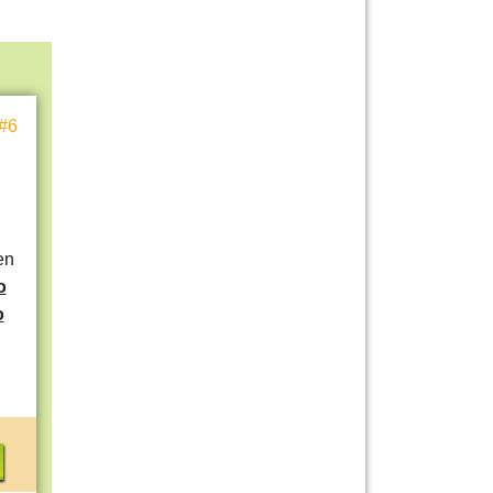
#6
en
o
o