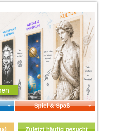
Spiel & Spaß
Startseite Spiel & Spaß
Online-Spiele
gs)
Zuletzt häufig gesucht