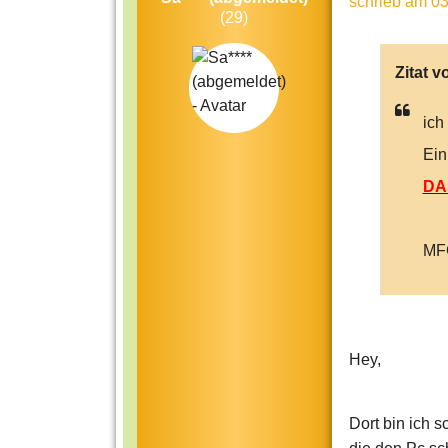
schrieb
am 03
(29)
Zitat v
ich
Ein
DAS
MFG
Hey,
Dort bin ich 