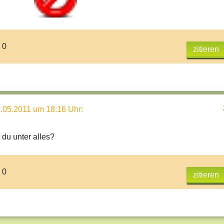
 0
zitieren
.05.2011 um 18:16 Uhr
:
 du unter alles?
 0
zitieren