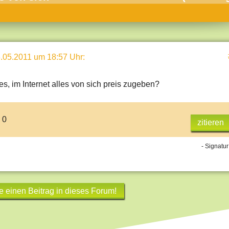
umne
sch & Natur
llschaft & Politik
.05.2011 um 18:57 Uhr
:
geber & Tipps
versum
 es, im Internet alles von sich preis zugeben?
st
hnik
 0
zitieren
deruni
- Signatur
derlexikon
gen und Antworten
e einen Beitrag in dieses Forum!