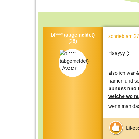
bl**** (abgemeldet)
schrieb
am 27
(28)
Haayyy (:
also ich war 
namen und so
bundesland un
welche wo ma
wenn man das 
Likes: