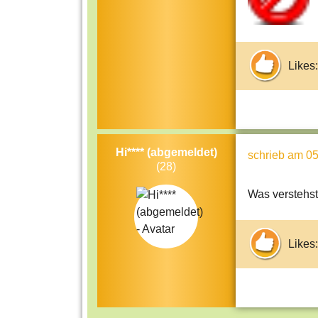
Likes:
Hi**** (abgemeldet)
schrieb
am 05
(28)
Was verstehst
Likes: