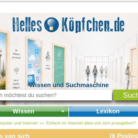
Wissen und Suchmaschine
Wissen
Lexikon
seite Wissen
Startseite Lexikon
mputer und Internet
Einfach im Internet alles von sich preisgeben?
chichte & Kultur
(
6
Postin
s von sich