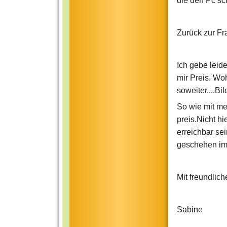
die den Pc sc
Zurück zur Fr
Ich gebe leide
mir Preis. Wo
soweiter....Bi
So wie mit mei
preis.Nicht h
erreichbar sei
geschehen im C
Mit freundlich
Sabine