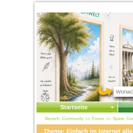
Startseite
Startseite
Start
Bereich:
Community
Forum
Spiele, Co
Kontakt
Ges
Thema: Einfach im Internet alle