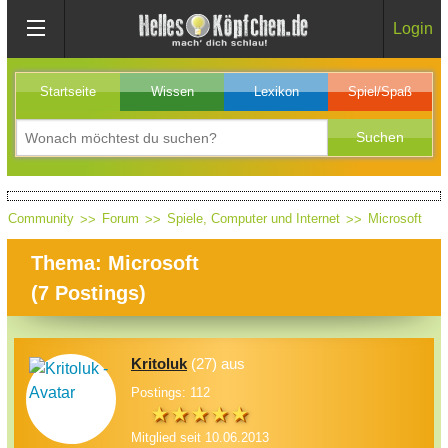
Login
Startseite
Wissen
Lexikon
Spiel/Spaß
Community
Forum
Spiele, Computer und Internet
Microsoft
Thema: Microsoft
(
7
Postings)
Kritoluk
(27) aus
Postings: 112
Mitglied seit 10.06.2013