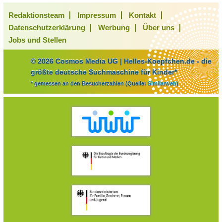
Redaktionsteam
Impressum
Kontakt
Datenschutzerklärung
Werbung
Über uns
Jobs und Stellen
© 2026 Cosmos Media UG | Helles-Koepfchen.de - die
größte deutsche Suchmaschine für Kinder*
* gemessen an den Besucherzahlen (Quelle:
Similarweb
)