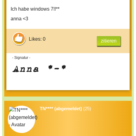
Ich habe windows 7!!**
anna <3
Likes: 0
zitieren
- Signatur -
Anna *-*
TN**** (abgemeldet)
(25)