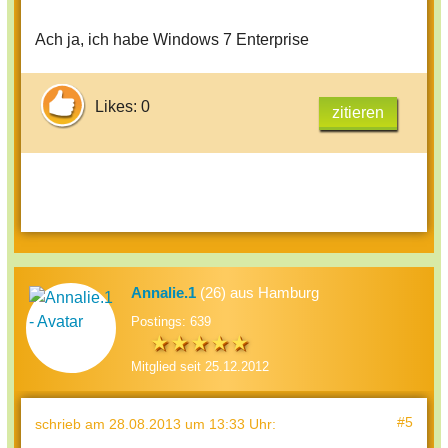
Ach ja, ich habe Windows 7 Enterprise
Likes: 0
zitieren
Annalie.1
(26) aus Hamburg
Postings: 639
Mitglied seit 25.12.2012
#5
schrieb
am 28.08.2013 um 13:33 Uhr
: