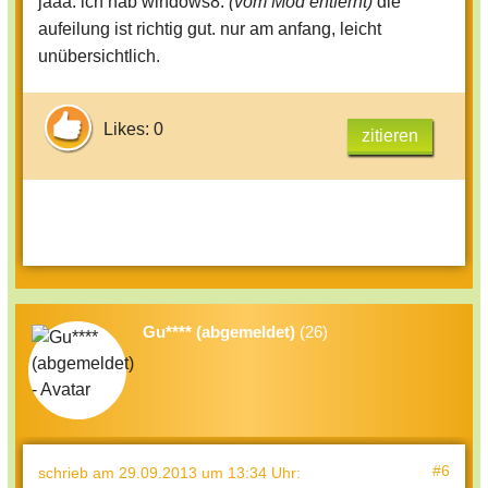
jaaa. ich hab windows8.
(vom Mod entfernt)
die
aufeilung ist richtig gut. nur am anfang, leicht
unübersichtlich.
Likes: 0
zitieren
Gu**** (abgemeldet)
(26)
#6
schrieb
am 29.09.2013 um 13:34 Uhr
: