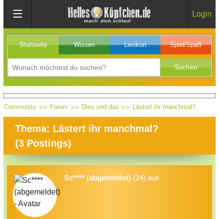
Login
Startseite
Wissen
Lexikon
Spiel/Spaß
Community
Forum
Dies und das
Lästert ihr manchmal?
Thema: Lästert ihr manchmal?
(
3
Postings)
Sc**** (abgemeldet)
(24) aus