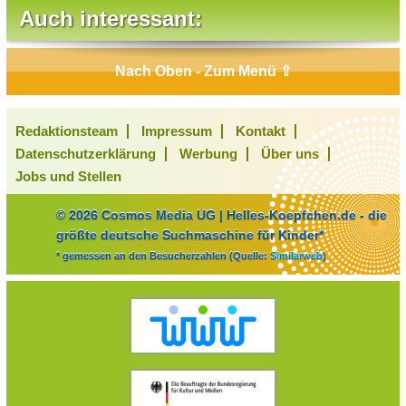
Auch interessant:
Nach Oben - Zum Menü ⇧
Redaktionsteam
Impressum
Kontakt
Datenschutzerklärung
Werbung
Über uns
Jobs und Stellen
© 2026 Cosmos Media UG | Helles-Koepfchen.de - die
größte deutsche Suchmaschine für Kinder*
* gemessen an den Besucherzahlen (Quelle:
Similarweb
)