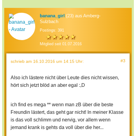
banana_girl
(23) aus Amberg-
Sulzbach
Postings: 391
Mitglied seit 01.07.2016
#3
schrieb
am 16.10.2016 um 14:15 Uhr
:
Also ich lästere nicht über Leute dies nicht wissen,
hört sich jetzt blöd an aber egal :,D
ich find es mega ** wenn man zB über die beste
Freundin lästert, das geht gar nicht! In meiner Klasse
is das voll schlimm und nervig, vor allem wenn
jemand krank is gehts da voll über die her...