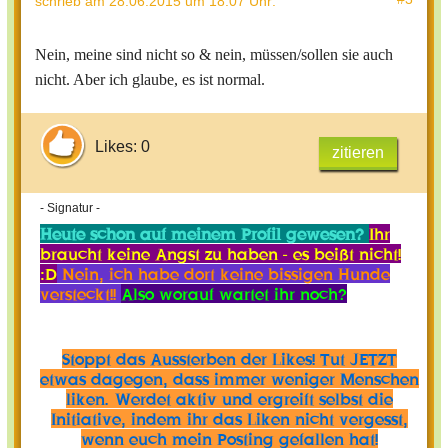
schrieb
am 28.06.2015 um 18:07 Uhr
:
Nein, meine sind nicht so & nein, müssen/sollen sie auch
nicht. Aber ich glaube, es ist normal.
Likes: 0
zitieren
- Signatur -
Heute schon auf meinem Profil gewesen?
Ihr
braucht keine Angst zu haben - es beißt nicht!
:D
Nein, ich habe dort keine bissigen Hunde
versteckt!!
Also worauf wartet ihr noch?
Stoppt das Aussterben der Likes! Tut JETZT
etwas dagegen, dass immer weniger Menschen
liken. Werdet aktiv und ergreift selbst die
Initiative, indem ihr das Liken nicht vergesst,
wenn euch mein Posting gefallen hat!