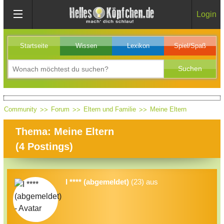
Login
Startseite
Wissen
Lexikon
Spiel/Spaß
Community
Forum
Eltern und Familie
Meine Eltern
Thema: Meine Eltern
(
4
Postings)
I **** (abgemeldet)
(23) aus