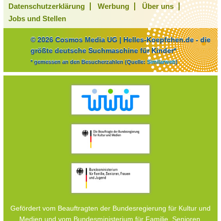
Datenschutzerklärung
Werbung
Über uns
Jobs und Stellen
© 2026 Cosmos Media UG | Helles-Koepfchen.de - die
größte deutsche Suchmaschine für Kinder*
* gemessen an den Besucherzahlen (Quelle:
Similarweb
)
Gefördert vom Beauftragten der Bundesregierung für Kultur und
Medien und vom Bundesministerium für Familie, Senioren,