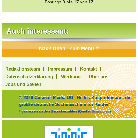
Postings
8 bis 17
von
17
Auch interessant:
Nach Oben - Zum Menü ⇧
Redaktionsteam
Impressum
Kontakt
Datenschutzerklärung
Werbung
Über uns
Jobs und Stellen
© 2026 Cosmos Media UG | Helles-Koepfchen.de - die
größte deutsche Suchmaschine für Kinder*
* gemessen an den Besucherzahlen (Quelle:
Similarweb
)