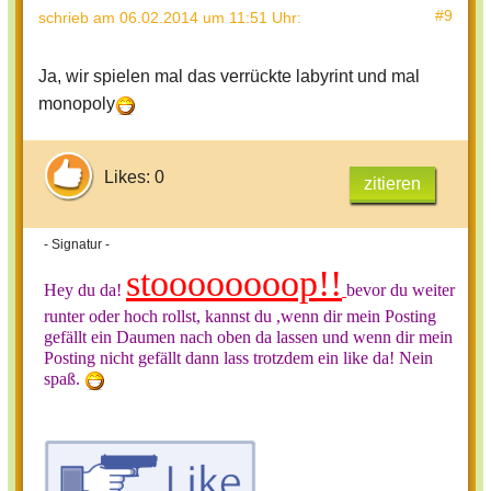
#9
schrieb
am 06.02.2014 um 11:51 Uhr
:
Ja, wir spielen mal das verrückte labyrint und mal
monopoly
Likes: 0
zitieren
- Signatur -
stoooooooop!!
Hey du da!
bevor du weiter
runter oder hoch rollst, kannst du ,wenn dir mein Posting
gefällt ein Daumen nach oben da lassen und wenn dir mein
Posting nicht gefällt dann lass trotzdem ein like da! Nein
spaß.