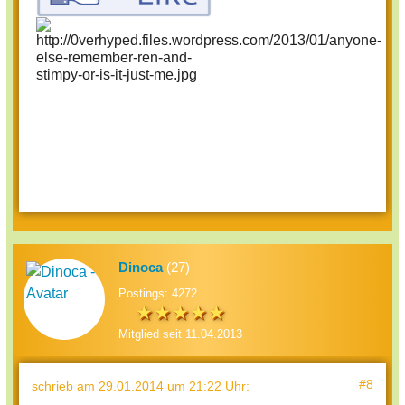
Dinoca
(27)
Postings: 4272
Mitglied seit 11.04.2013
#8
schrieb
am 29.01.2014 um 21:22 Uhr
: