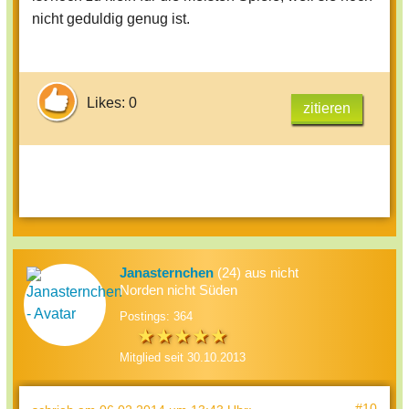
nicht geduldig genug ist.
Likes: 0
zitieren
Janasternchen
(24) aus nicht
Norden nicht Süden
Postings: 364
Mitglied seit 30.10.2013
#10