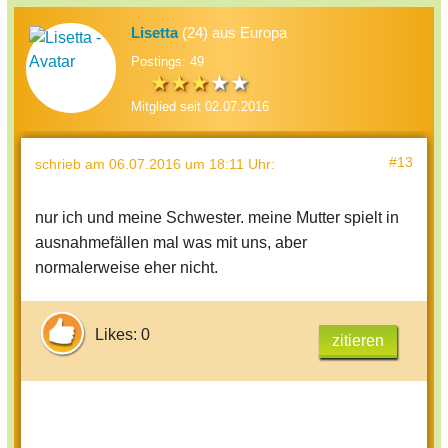
Lisetta
(24) aus Europa
Postings: 49
Mitglied seit 02.07.2016
#13
schrieb
am 06.07.2016 um 18:11 Uhr
:
nur ich und meine Schwester. meine Mutter spielt in
ausnahmefällen mal was mit uns, aber
normalerweise eher nicht.
Likes: 0
zitieren