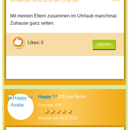
schrieb
am 06.02.2014 um 13:43 Uhr
:
Mit meinen Eltern zusammen im Uhrlaub manchmal.
Zuhause ganz selten.
Likes: 0
zitieren
Happy *-*
(25) aus Berlin
Postings: 879
Mitglied seit 26.11.2013