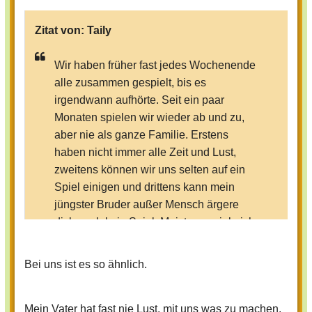
Zitat von:
Taily
Wir haben früher fast jedes Wochenende
alle zusammen gespielt, bis es
irgendwann aufhörte. Seit ein paar
Monaten spielen wir wieder ab und zu,
aber nie als ganze Familie. Erstens
haben nicht immer alle Zeit und Lust,
zweitens können wir uns selten auf ein
Spiel einigen und drittens kann mein
jüngster Bruder außer Mensch ärgere
dich noch kein Spiel. Meistens spiele ich
mit meiner Mutter und meiner Schwester,
und die Jungs mit meinem Vater was
Bei uns ist es so ähnlich.
anderes.
Mein Vater hat fast nie Lust, mit uns was zu machen.