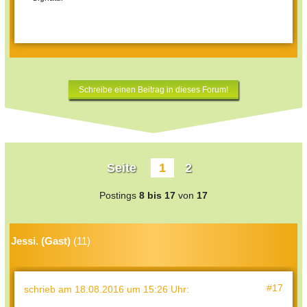
Schreibe einen Beitrag in dieses Forum!
Seite
1
2
Postings
8 bis 17
von
17
Jessi. (Gast)
(11)
#17
schrieb
am 18.08.2016 um 15:26 Uhr
: