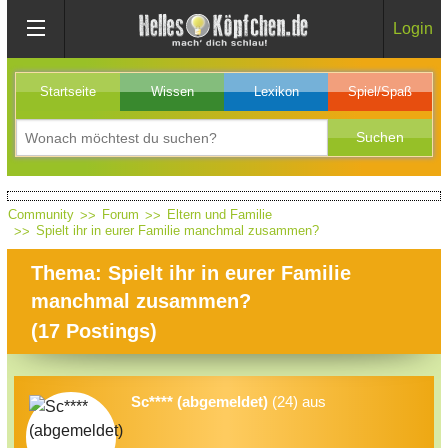
Login
Startseite
Wissen
Lexikon
Spiel/Spaß
Community
Forum
Eltern und Familie
Spielt ihr in eurer Familie manchmal zusammen?
Thema: Spielt ihr in eurer Familie
manchmal zusammen?
(
17
Postings)
Sc**** (abgemeldet)
(24) aus