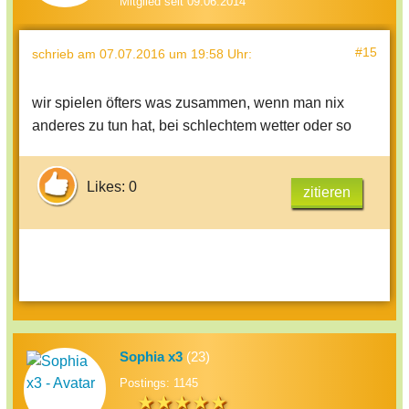
Mitglied seit 09.06.2014
#15
schrieb
am 07.07.2016 um 19:58 Uhr
:
wir spielen öfters was zusammen, wenn man nix
anderes zu tun hat, bei schlechtem wetter oder so
Likes: 0
zitieren
Sophia x3
(23)
Postings: 1145