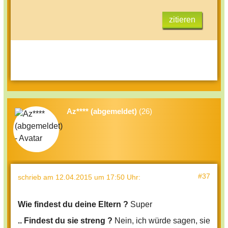
zitieren
Az**** (abgemeldet)
(26)
#37
schrieb
am 12.04.2015 um 17:50 Uhr
:
Wie findest du deine Eltern ?
Super
.. Findest du sie streng ?
Nein, ich würde sagen, sie