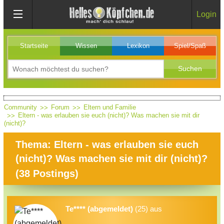
Login
Startseite
Wissen
Lexikon
Spiel/Spaß
Community
Forum
Eltern und Familie
Eltern - was erlauben sie euch (nicht)? Was machen sie mit dir
(nicht)?
Thema: Eltern - was erlauben sie euch
(nicht)? Was machen sie mit dir (nicht)?
(
38
Postings)
Te**** (abgemeldet)
(25) aus