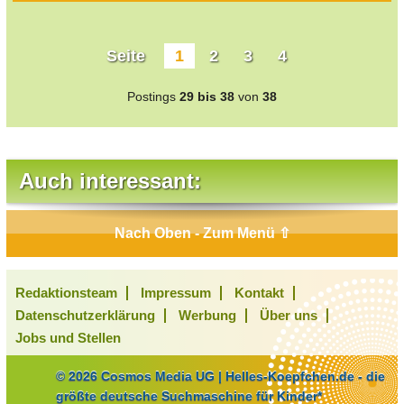
Seite
1
2
3
4
Postings
29 bis 38
von
38
Auch interessant:
Nach Oben - Zum Menü ⇧
Redaktionsteam
Impressum
Kontakt
Datenschutzerklärung
Werbung
Über uns
Jobs und Stellen
© 2026 Cosmos Media UG | Helles-Koepfchen.de - die
größte deutsche Suchmaschine für Kinder*