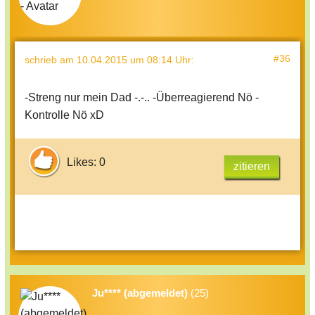
#36
schrieb
am 10.04.2015 um 08:14 Uhr
:
-Streng nur mein Dad -.-.. -Überreagierend Nö -
Kontrolle Nö xD
Likes: 0
zitieren
Ju**** (abgemeldet)
(25)