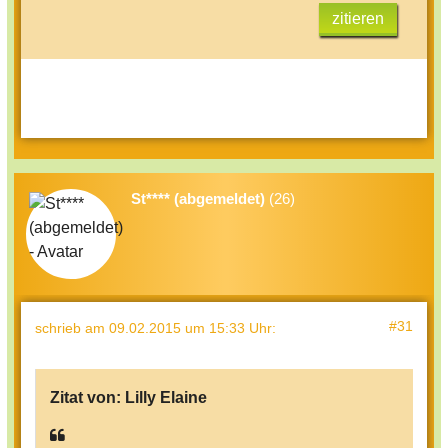
zitieren
St**** (abgemeldet)
(26)
#31
schrieb
am 09.02.2015 um 15:33 Uhr
:
Zitat von:
Lilly Elaine