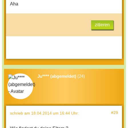
Aha
zitieren
Ju**** (abgemeldet)
(24)
#29
schrieb
am 18.04.2014 um 16:44 Uhr
: