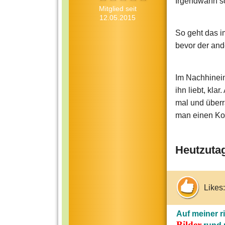
Irgendwann sc
Mitglied seit
12.05.2015
So geht das i
bevor der an
Im Nachhinei
ihn liebt, kla
mal und überra
man einen Kor
Heutzutag
Likes:
Auf meiner r
Bilder