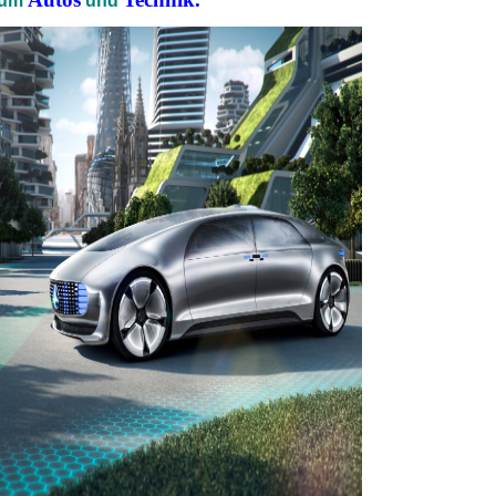
 um
und