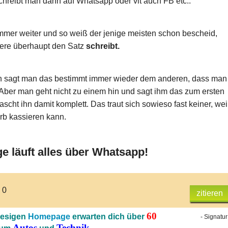
hreibt man dann auf Whatsapp oder vlt auch FB etc..
mmer weiter und so weiß der jenige meisten schon bescheid,
dere überhaupt den Satz
schreibt.
n sagt man das bestimmt immer wieder dem anderen, dass man
r. Aber man geht nicht zu einem hin und sagt ihm das zum ersten
scht ihn damit komplett. Das traut sich sowieso fast keiner, wei
b kassieren kann.
e läuft alles über Whatsapp!
 0
zitieren
60
iesigen
Homepage
erwarten dich über
- Signatur
Autos
Technik.