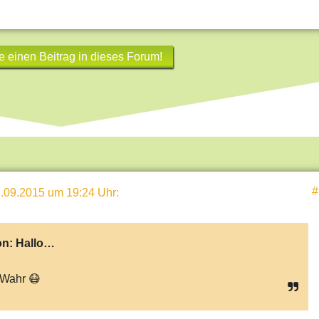
e einen Beitrag in dieses Forum!
#
.09.2015 um 19:24 Uhr
:
on:
Hallo…
Wahr 😷