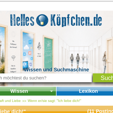
Wissen und Suchmaschine
Wissen
Lexikon
seite Wissen
Startseite Lexikon
ft und Liebe
Wenn er/sie sagt: "Ich liebe dich!"
chichte & Kultur
(
11
Postin
iebe dich!"