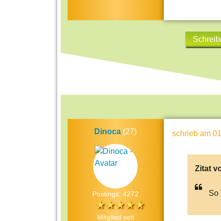
Schreib
Dinoca
(27)
schrieb
am 01
Zitat v
So 
Postings: 4272
Mitglied seit