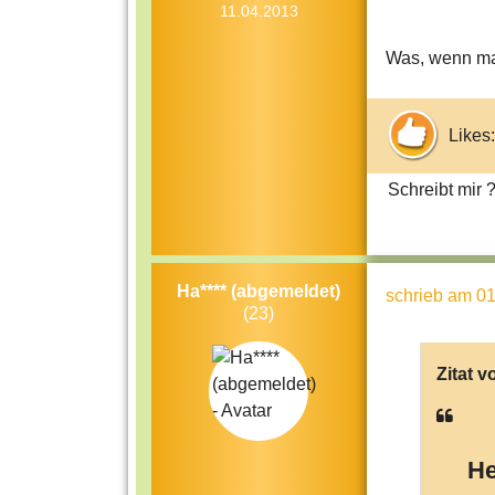
11.04.2013
Was, wenn ma
Likes:
Schreibt mir 
Ha**** (abgemeldet)
schrieb
am 01
(23)
Zitat v
He