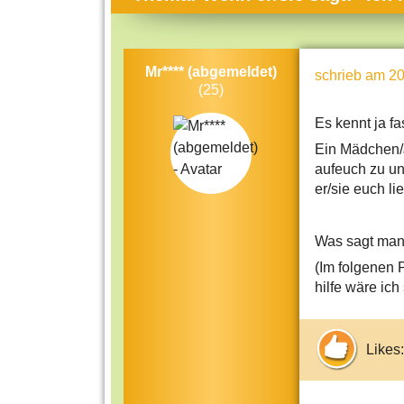
Themen-Specials
Kol
Häufig gesucht
Men
Mr**** (abgemeldet)
schrieb
am 20
Beliebte Artikel
Gese
(25)
Rat
Es kennt ja fas
Uni
Ein Mädchen/J
aufeuch zu un
Kun
er/sie euch lieb
Tec
Kin
Was sagt man
(Im folgenen P
Län
hilfe wäre ich
Fra
Likes: