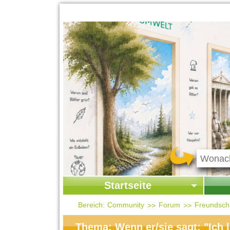
Startseite
Startseite
Start
Bereich:
Community
Forum
Freundscha
Kontakt
Ges
Thema: Wenn er/sie sagt: "Ich l