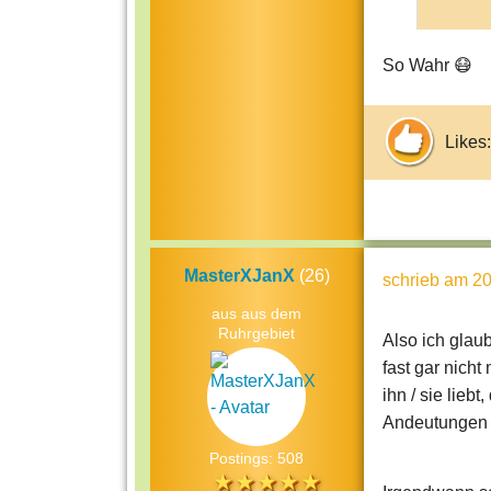
So Wahr 😷
Likes:
MasterXJanX
(26)
schrieb
am 20
aus aus dem
Ruhrgebiet
Also ich glau
fast gar nich
ihn / sie lieb
Andeutungen 
Postings: 508