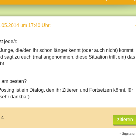
umne
sch & Natur
.05.2014 um 17:40 Uhr
:
llschaft & Politik
geber & Tipps
t jede/r:
versum
unge, die/den ihr schon länger kennt (oder auch nicht) kommt
d sagt zu euch (mal angenommen, diese Situation trifft ein) das
st
t...
hnik
deruni
 am besten?
osting ist ein Dialog, den ihr Zitieren und Fortsetzen könnt, für
derlexikon
 sehr dankbar)
gen und Antworten
 4
zitieren
- Signatur