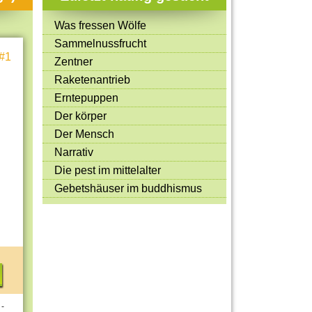
Mitmachen & Kreatives
Was fressen Wölfe
Bücher & Filme
Sammelnussfrucht
#1
Quiz-Spiele
Zentner
Raketenantrieb
Spiele & Ideen
Erntepuppen
Jugendreporter
Der körper
Der Mensch
Rezeptideen
Narrativ
Game-Tests
Die pest im mittelalter
Reisen, Events & Sport
Gebetshäuser im buddhismus
E-Cards
 -