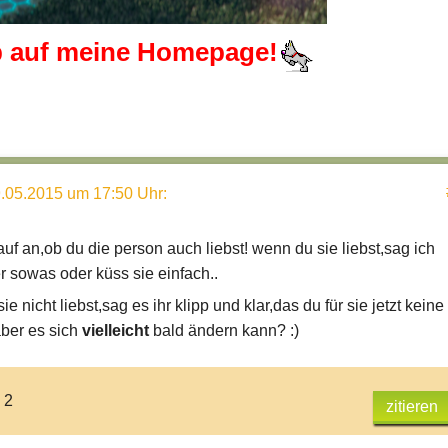
b auf meine
Homepage!
.05.2015 um 17:50 Uhr
:
uf an,ob du die person auch liebst! wenn du sie liebst,sag ich
r sowas oder küss sie einfach..
e nicht liebst,sag es ihr klipp und klar,das du für sie jetzt keine
aber es sich
vielleicht
bald ändern kann? :)
 2
zitieren