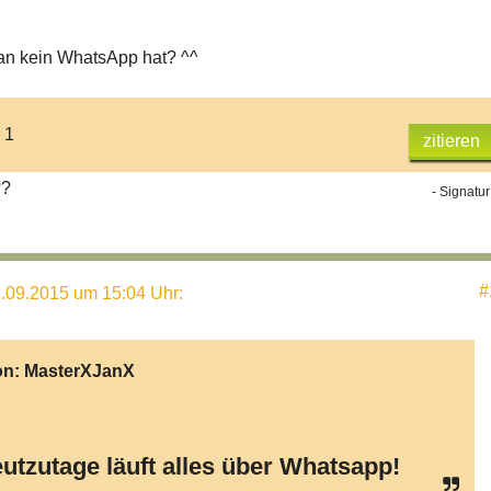
n kein WhatsApp hat? ^^
 1
zitieren
??
- Signatur
#
.09.2015 um 15:04 Uhr
:
on:
MasterXJanX
utzutage läuft alles über Whatsapp!