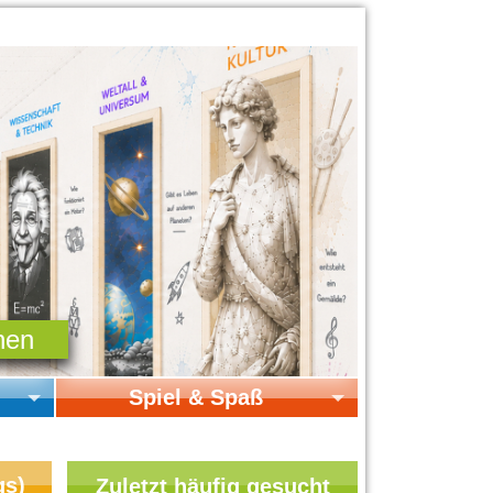
Spiel & Spaß
Startseite Spiel & Spaß
Online-Spiele
gs)
Zuletzt häufig gesucht