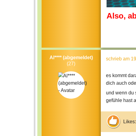
Also, a
Al**** (abgemeldet)
schrieb
am 19
(27)
es kommt dara
dich auch ode
und wenn du si
gefühle hast 
Likes: