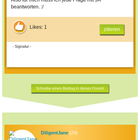
beantworten. :/
Likes: 1
zitieren
- Signatur -
Schreibe einen Beitrag in dieses Forum!
DiligentJane
(24)