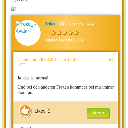
- Signatur -
Yoko_
(24)
Postings: 3959
Mitglied seit 08.01.2014
#3
schrieb
am 26.08.2017 um 15:37
Uhr
:
Ja, das ist normal.
Und bei den anderen Fragen kommt es bei mir immer
drauf an.
Likes: 1
zitieren