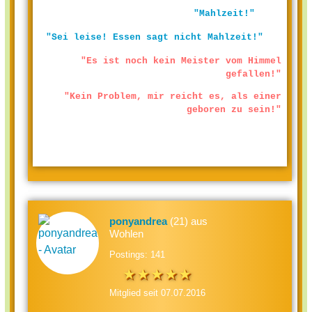
"Mahlzeit!"
"Sei leise! Essen sagt nicht Mahlzeit!"
"Es ist noch kein Meister vom Himmel
gefallen!"
"Kein Problem, mir reicht es, als einer
geboren zu sein!"
ponyandrea
(21) aus
Wohlen
Postings: 141
Mitglied seit 07.07.2016