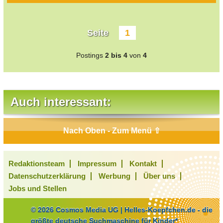
Seite
1
Postings
2 bis 4
von
4
Auch interessant:
Nach Oben - Zum Menü ⇧
Redaktionsteam
Impressum
Kontakt
Datenschutzerklärung
Werbung
Über uns
Jobs und Stellen
© 2026 Cosmos Media UG | Helles-Koepfchen.de - die
größte deutsche Suchmaschine für Kinder*