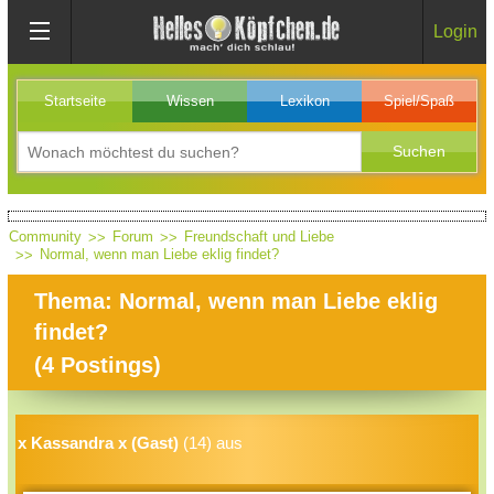
Login
Startseite
Wissen
Lexikon
Spiel/Spaß
Community
Forum
Freundschaft und Liebe
Normal, wenn man Liebe eklig findet?
Thema: Normal, wenn man Liebe eklig
findet?
(
4
Postings)
x Kassandra x (Gast)
(14) aus