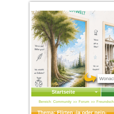
Startseite
Startseite
Start
Bereich:
Community
Forum
Freundscha
Kontakt
Ges
Thema: Flirten -ja oder nein-