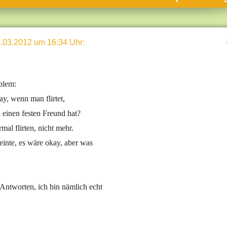
umne
sch & Natur
.03.2012 um 16:34 Uhr
:
llschaft & Politik
geber & Tipps
versum
blem:
st
ay, wenn man flirtet,
einen festen Freund hat?
hnik
mal flirten, nicht mehr.
deruni
inte, es wäre okay, aber was
derlexikon
gen und Antworten
Antworten, ich bin nämlich echt