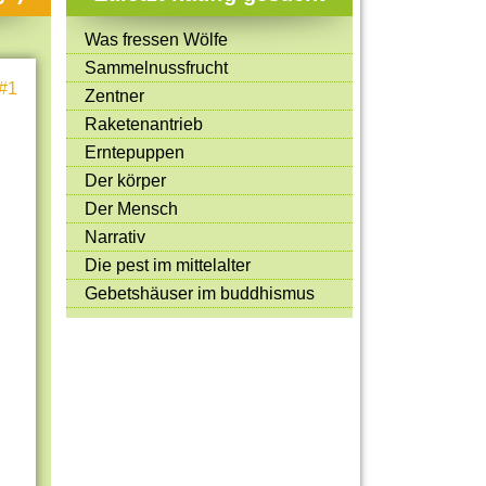
Mitmachen & Kreatives
Was fressen Wölfe
Bücher & Filme
Sammelnussfrucht
#1
Quiz-Spiele
Zentner
Raketenantrieb
Spiele & Ideen
Erntepuppen
Jugendreporter
Der körper
Der Mensch
Rezeptideen
Narrativ
Game-Tests
Die pest im mittelalter
Reisen, Events & Sport
Gebetshäuser im buddhismus
E-Cards