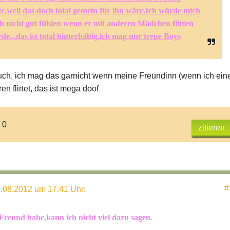
te,weil das doch total gemein für ihn wäre.Ich würde mich
h nicht gut fühlen wenn er mit anderen Mädchen flirten
de...das ist total hinterhältig,ich mag nur treue Boys
auch, ich mag das garnicht wenn meine Freundinn (wenn ich ein
en flirtet, das ist mega doof
 0
zitieren
#
.08.2012 um 17:41 Uhr
:
Freund habe,kann ich nicht viel dazu sagen.