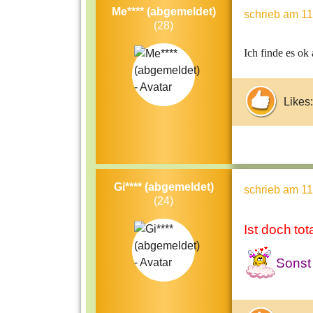
Me**** (abgemeldet)
schrieb
am 11
(28)
Ich finde es ok 
Likes:
Gi**** (abgemeldet)
schrieb
am 11
(24)
Ist doch
tot
Sonst 