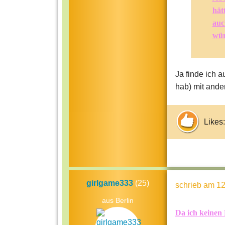
hät
auc
wür
Ja finde ich 
hab) mit ander
Likes:
girlgame333
(25)
schrieb
am 12
aus Berlin
Da ich keinen 