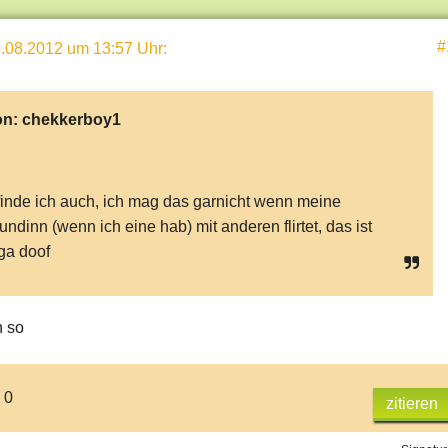
#
.08.2012 um 13:57 Uhr
:
on:
chekkerboy1
finde ich auch, ich mag das garnicht wenn meine
undinn (wenn ich eine hab) mit anderen flirtet, das ist
a doof
h so
 0
zitieren