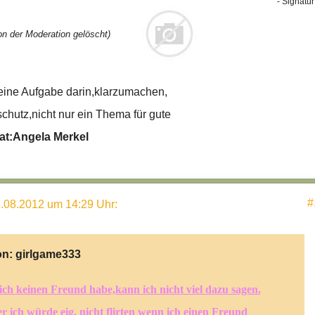
- Signatur
n der Moderation gelöscht)
eine Aufgabe darin,klarzumachen,
hutz,nicht nur ein Thema für gute
tat:Angela Merkel
#
.08.2012 um 14:29 Uhr
:
on:
girlgame333
ich keinen Freund habe,kann ich nicht viel dazu sagen.
r ich würde eig. nicht flirten wenn ich einen Freund