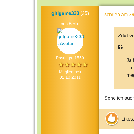
girlgame333
(25)
schrieb
am 29
aus Berlin
Zitat v
Postings: 1550
Ja 
Fre
Mitglied seit
meg
01.10.2011
Sehe ich auc
Likes: