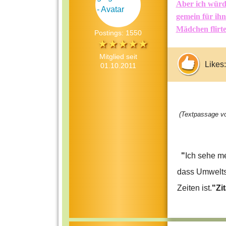
Aber ich würde
gemein für ih
Mädchen flirte
Postings: 1550
Mitglied seit
Likes:
01.10.2011
(Textpassage vo
"
Ich sehe m
dass Umweltsc
Zeiten ist.
"Zi