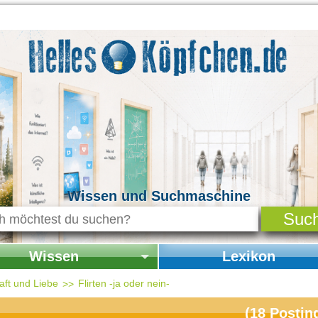
Wissen und Suchmaschine
Wissen
Lexikon
seite Wissen
Startseite Lexikon
ft und Liebe
Flirten -ja oder nein-
chichte & Kultur
(
18
Postin