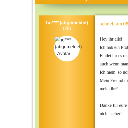
Themen-Specials
Kol
Häufig gesucht
Men
ho**** (abgemeldet)
schrieb
am 06
Beliebte Artikel
Gese
(28)
Rat
Hey ihr alle!
Uni
Ich hab ein Pro
Kun
Findet ihr es ok
auch wenn man 
Tec
Ich mein, so nor
Kin
Mein Freund me
Län
meint ihr?
Fra
Danke für eure 
nicht sicher!