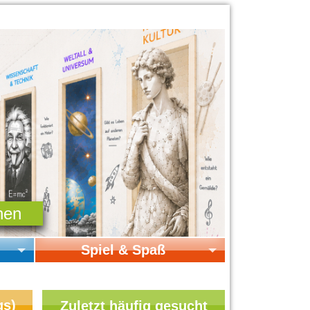
Spiel & Spaß
Startseite Spiel & Spaß
Online-Spiele
gs)
Zuletzt häufig gesucht