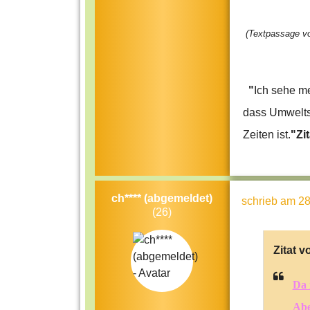
(Textpassage vo
"
Ich sehe m
dass Umweltsc
Zeiten ist.
"Zi
ch**** (abgemeldet)
schrieb
am 28
(26)
Zitat v
Da 
Abe