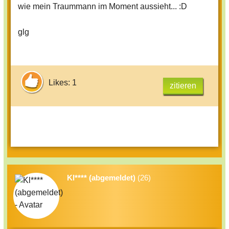
wie mein Traummann im Moment aussieht... :D
glg
Likes: 1
zitieren
Kl**** (abgemeldet)
(26)