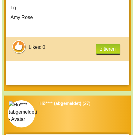
Lg
Amy Rose
Likes: 0
zitieren
Hö**** (abgemeldet)
(27)