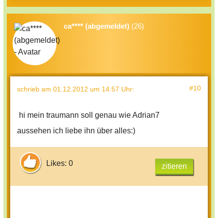
ca**** (abgemeldet)
(26)
#10
schrieb
am 01.12.2012 um 14:57 Uhr
:
hi mein traumann soll genau wie Adrian7
aussehen ich liebe ihn über alles:)
Likes: 0
zitieren