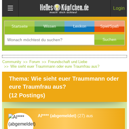
Login
Startseite
Wissen
Lexikon
Spiel/Spaß
Community
Forum
Freundschaft und Liebe
Wie sieht euer Traummann oder eure Traumfrau aus?
Thema: Wie sieht euer Traummann oder
eure Traumfrau aus?
(
12
Postings)
Al**** (abgemeldet)
(27) aus