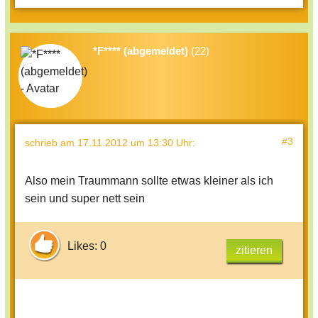
*F**** (abgemeldet)
(22)
#3
schrieb
am 17.11.2012 um 13:30 Uhr
:
Also mein Traummann sollte etwas kleiner als ich
sein und super nett sein
Likes: 0
zitieren