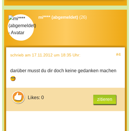
mi**** (abgemeldet)
(26)
#4
schrieb
am 17.11.2012 um 18:35 Uhr
:
darüber musst du dir doch keine gedanken machen
Likes: 0
zitieren