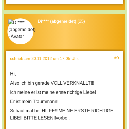
Di**** (abgemeldet)
(25)
#9
schrieb
am 30.11.2012 um 17:05 Uhr
:
Hi,
Also ich bin gerade VOLL VERKNALLT!!!
Ich meine er ist meine erste richtige Liebe!
Er ist mein Traummann!
Schaut mal bei HILFE!!!MEINE ERSTE RICHTIGE
LIBE!!!BITTE LESEN!!vorbei.