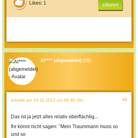
Likes: 1
zitieren
Al**** (abgemeldet)
(28)
#6
schrieb
am 19.11.2012 um 05:40 Uhr
:
Das ist ja jetzt alles relativ oberflächlig...
Ihr könnt nicht sagen: "Mein Traummann muss so
und so