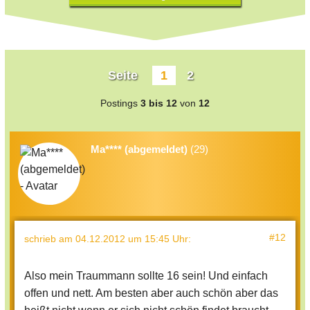
Seite
1
2
Postings
3 bis 12
von
12
Ma**** (abgemeldet)
(29)
#12
schrieb
am 04.12.2012 um 15:45 Uhr
:
Also mein Traummann sollte 16 sein! Und einfach
offen und nett. Am besten aber auch schön aber das