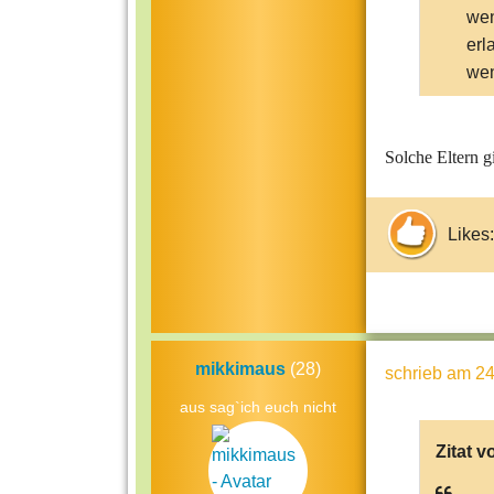
wen
erl
wen
Solche Eltern gi
Likes:
mikkimaus
(28)
schrieb
am 24
aus sag`ich euch nicht
Zitat v