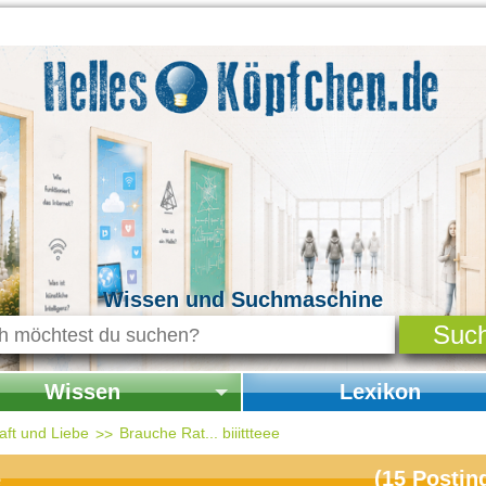
Wissen und Suchmaschine
Wissen
Lexikon
seite Wissen
Startseite Lexikon
ft und Liebe
Brauche Rat... biiittteee
chichte & Kultur
(
15
Postin
e