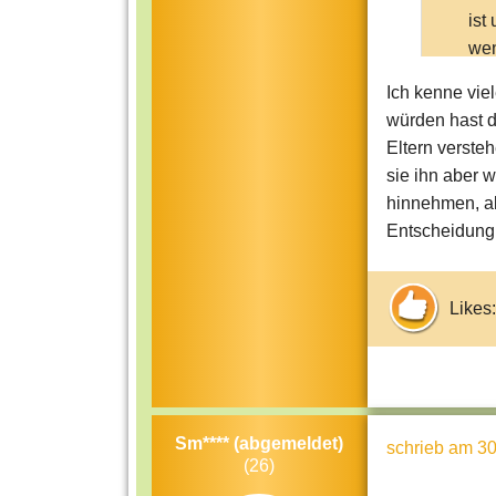
ist
wen
erl
Ich kenne vie
wen
würden hast d
Eltern verste
sie ihn aber 
hinnehmen, abe
Entscheidung 
Likes:
Sm**** (abgemeldet)
schrieb
am 30
(26)