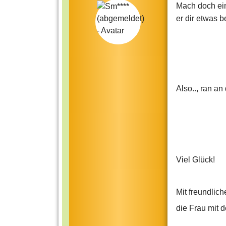
Mach doch einf
er dir etwas be
Also.., ran an
Viel Glück!
Mit freundlic
die Frau mit 