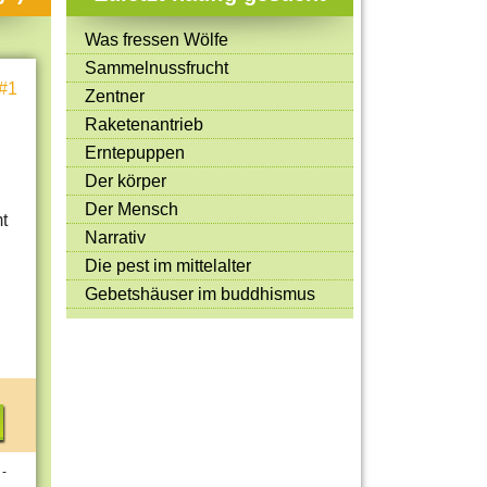
Mitmachen & Kreatives
Was fressen Wölfe
Bücher & Filme
Sammelnussfrucht
#1
Quiz-Spiele
Zentner
Raketenantrieb
Spiele & Ideen
Erntepuppen
Jugendreporter
Der körper
Der Mensch
Rezeptideen
t
Narrativ
Game-Tests
Die pest im mittelalter
Reisen, Events & Sport
Gebetshäuser im buddhismus
E-Cards
 -