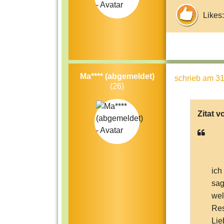
Likes:
Ma**** (abgemeldet)
schrieb
am 31
(26)
Zitat v
ich
sag
wel
Res
Lie