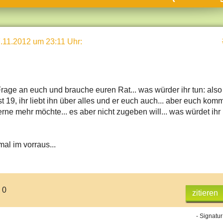
umne
sch & Natur
.11.2012 um 23:11 Uhr
:
llschaft & Politik
geber & Tipps
versum
Frage an euch und brauche euren Rat... was würder ihr tun: also
st
t 19, ihr liebt ihn über alles und er euch auch... aber euch komm
erne mehr möchte... es aber nicht zugeben will... was würdet ihr
hnik
deruni
al im vorraus...
derlexikon
gen und Antworten
 0
zitieren
- Signatur