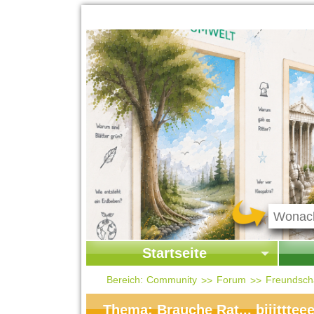
Startseite
Startseite
Start
Bereich:
Community
Forum
Freundscha
Kontakt
Ges
Thema: Brauche Rat... biiitttee