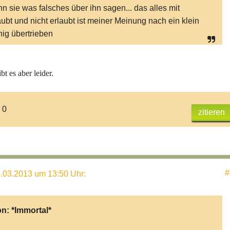
n sie was falsches über ihn sagen... das alles mit
aubt und nicht erlaubt ist meiner Meinung nach ein klein
ig übertrieben
bt es aber leider.
 0
zitieren
#
.03.2013 um 13:50 Uhr
:
on:
*Immortal*