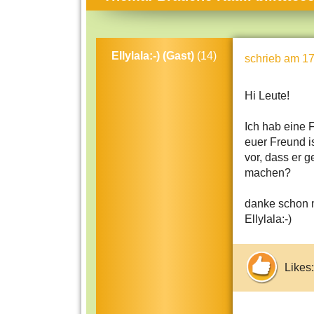
Themen-Specials
Kol
Häufig gesucht
Men
Ellylala:-) (Gast)
(14)
schrieb
am 17
Beliebte Artikel
Gese
Rat
Hi Leute!
Uni
Ich hab eine 
Kun
euer Freund is
vor, dass er g
Tec
machen?
Kin
danke schon m
Län
Ellylala:-)
Fra
Likes: