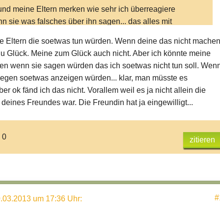
 und meine Eltern merken wie sehr ich überreagiere
n sie was falsches über ihn sagen... das alles mit
aubt und nicht erlaubt ist meiner Meinung nach ein klein
le Eltern die soetwas tun würden. Wenn deine das nicht mache
ig übertrieben
u Glück. Meine zum Glück auch nicht. Aber ich könnte meine
hen wenn sie sagen würden das ich soetwas nicht tun soll. Wen
wegen soetwas anzeigen würden... klar, man müsste es
r ok fänd ich das nicht. Vorallem weil es ja nicht allein die
deines Freundes war. Die Freundin hat ja eingewilligt...
 0
zitieren
#
.03.2013 um 17:36 Uhr
: