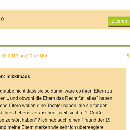
 0
zitieren
#
.03.2013 um 20:57 Uhr
:
on:
mikkimaus
 glaube nicht dass sie so dumm wäre es ihren Eltern zu
en... und obwohl die Eltern das Recht für "alles" haben,
che Eltern wollen eine Tochter haben, die sie für den
t ihres Lebens verabscheut, weil sie ihre 1. Große
be zerstört haben?? Ich hab auch einen Freund der 19
 und meine Eltern merken wie sehr ich überreagiere