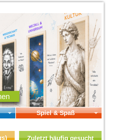
Spiel & Spaß
Startseite Spiel & Spaß
Online-Spiele
gs)
Zuletzt häufig gesucht