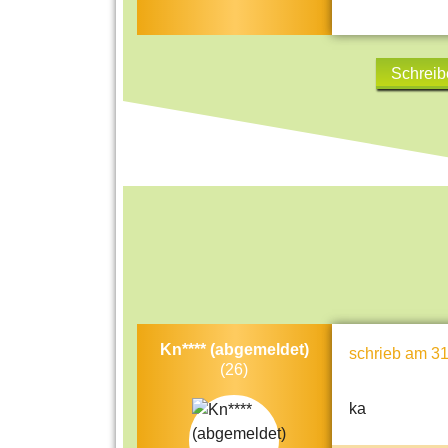
Schreib
Kn**** (abgemeldet)
schrieb
am 31
(26)
ka