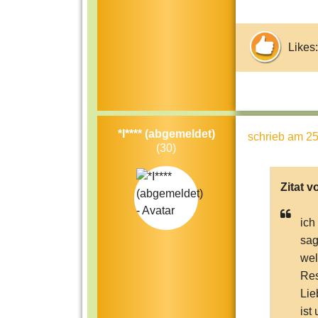
Likes:
*I**** (abgemeldet)
schrieb
am 25
(30)
Zitat v
ich
sag
wel
Res
Lie
ist