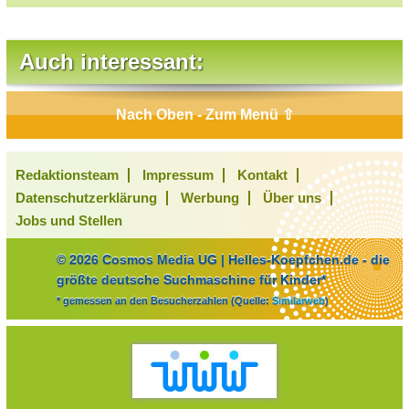
Auch interessant:
Nach Oben - Zum Menü ⇧
Redaktionsteam
Impressum
Kontakt
Datenschutzerklärung
Werbung
Über uns
Jobs und Stellen
© 2026 Cosmos Media UG | Helles-Koepfchen.de - die
größte deutsche Suchmaschine für Kinder*
* gemessen an den Besucherzahlen (Quelle:
Similarweb
)