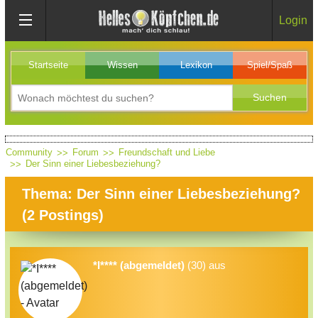
Login
Startseite
Wissen
Lexikon
Spiel/Spaß
Community
Forum
Freundschaft und Liebe
Der Sinn einer Liebesbeziehung?
Thema: Der Sinn einer Liebesbeziehung?
(
2
Postings)
*I**** (abgemeldet)
(30) aus