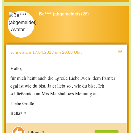
Be**** (abgemeldet)
(26)
#6
schrieb
am 17.04.2013 um 20:08 Uhr
:
Hallo,
für mich heißt auch die ,,große Liebe,,wen dem Parnter
egal ist wie du bist.
Ja er liebt so , wie du bist . Ich
schließemich an Mrs.Marshallows Meinung an.
Liebe Grüße
Bella*-*