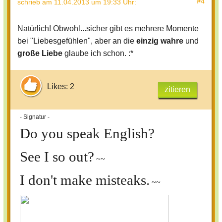
#4
schrieb
am 11.04.2013 um 19:33 Uhr
:
Natürlich! Obwohl...sicher gibt es mehrere Momente
bei "Liebesgefühlen", aber an die
einzig
wahre
und
große
Liebe
glaube ich schon. :*
Likes: 2
zitieren
- Signatur -
Do you speak English?
See I so out?
~~
I don't make misteaks.
~~