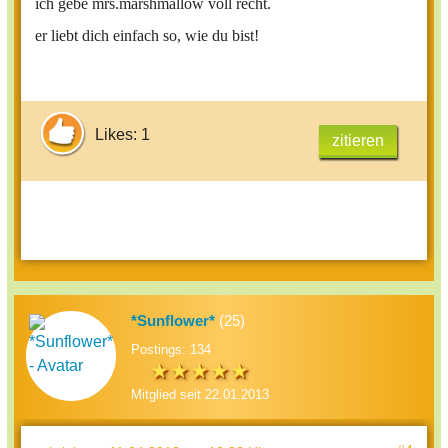
ich gebe mrs.marshmallow voll recht.
er liebt dich einfach so, wie du bist!
Likes: 1
zitieren
*Sunflower*
(25)
Postings: 134
Mitglied seit 22.01.2013