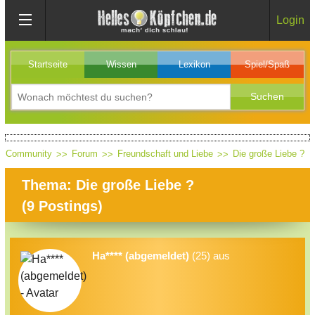
Login
Startseite
Wissen
Lexikon
Spiel/Spaß
Community
Forum
Freundschaft und Liebe
Die große Liebe ?
Thema: Die große Liebe ?
(
9
Postings)
Ha**** (abgemeldet)
(25) aus