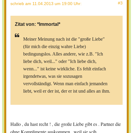
#3
schrieb
am 11.04.2013 um 19:00 Uhr
:
Zitat von:
*Immortal*
Meiner Meinung nach ist die "große Liebe"
(für mich die einzig wahre Liebe)
bedingungslos. Alles andere, wie z.B. "Ich
liebe dich, weil..." oder "Ich liebe dich,
wenn..." ist keine wirkliche. Es fehlt einfach
irgendetwas, was sie sozusagen
vervollständigt. Wenn man einfach jemanden
liebt, weil er der ist, der er ist und alles an ihm.
Die "große Liebe" gibt es sicher für jeden,
aber ich denke nicht, dass sie auch jedem
Hallo , du hast recht ! , die große Liebe gibt es . Partner die
begegnet oder immer erwidert wird. Vielleicht
ohne Komplimente auskommen , weil sie scih
klappt es z.B. auch wegen dem Partner nicht...