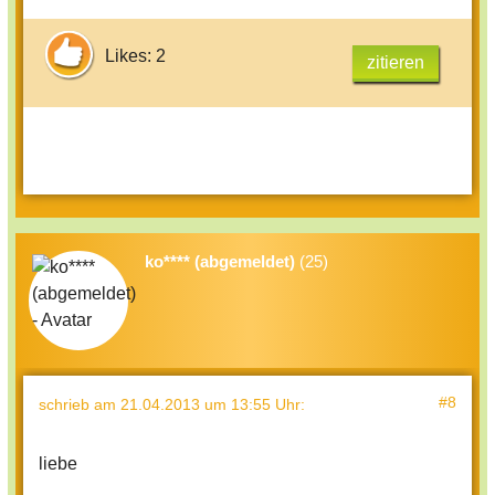
Likes: 2
zitieren
ko**** (abgemeldet)
(25)
#8
schrieb
am 21.04.2013 um 13:55 Uhr
:
liebe