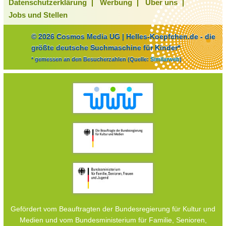
Datenschutzerklärung
Werbung
Über uns
Jobs und Stellen
© 2026 Cosmos Media UG | Helles-Koepfchen.de - die
größte deutsche Suchmaschine für Kinder*
* gemessen an den Besucherzahlen (Quelle:
Similarweb
)
Gefördert vom Beauftragten der Bundesregierung für Kultur und
Medien und vom Bundesministerium für Familie, Senioren,