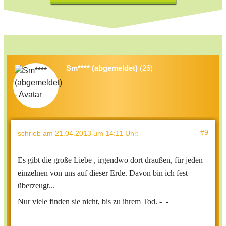
Sm**** (abgemeldet)
(26)
#9
schrieb
am 21.04.2013 um 14:11 Uhr
:
Es gibt
die große Lieb
e
,
irgendwo dort draußen
, für jeden
einzelnen von uns auf dieser Erde. Davon bin ich fest
überzeugt...
Nur viele finden
sie
nicht,
bis zu ihrem Tod. -_-