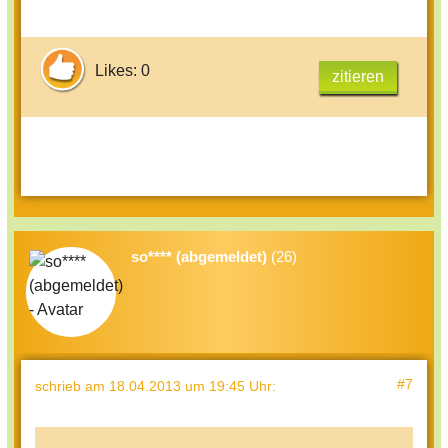
Likes: 0
zitieren
so**** (abgemeldet)
(26)
#7
schrieb
am 18.04.2013 um 19:45 Uhr
: