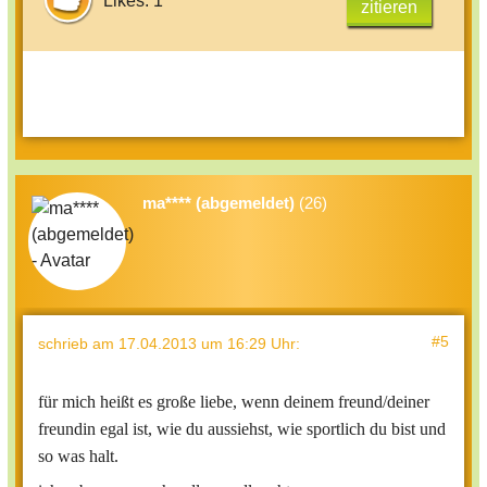
Likes: 1
zitieren
ma**** (abgemeldet)
(26)
#5
schrieb
am 17.04.2013 um 16:29 Uhr
:
für mich heißt es große liebe, wenn deinem freund/deiner
freundin egal ist, wie du aussiehst, wie sportlich du bist und
so was halt.