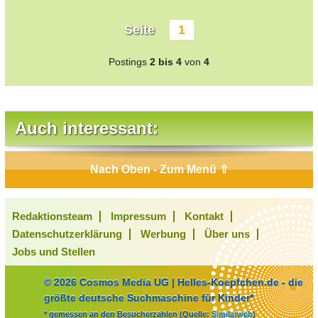
Seite
1
Postings
2 bis 4
von
4
Auch interessant:
Nach Oben - Zum Menü ⇧
Redaktionsteam
Impressum
Kontakt
Datenschutzerklärung
Werbung
Über uns
Jobs und Stellen
© 2026 Cosmos Media UG | Helles-Koepfchen.de - die
größte deutsche Suchmaschine für Kinder*
* gemessen an den Besucherzahlen (Quelle:
Similarweb
)