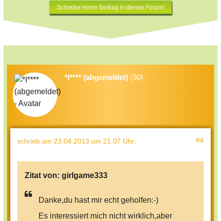
Schreibe einen Beitrag in dieses Forum!
*I**** (abgemeldet)
(30)
#4
schrieb
am 23.04.2013 um 21:07 Uhr
:
Zitat von:
girlgame333
Danke,du hast mir echt geholfen:-)
Es interessiert mich nicht wirklich,aber