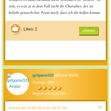
sein, es wär ja in dem Fall nicht ihr Charakter, der sie
beliebt.Danke,für deine Hilfe.LG
beliebt gemacht hat.
Freut mich, dass ich dir helfen konnte.
Girlgame333
Likes: 2
zitieren
girlgame333
(25) aus Berlin
Postings: 1550
Mitglied seit 01.10.2011
#3
schrieb
am 23.04.2013 um 19:37 Uhr
: