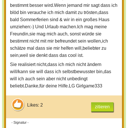
bestimmt besser wird.Wenn jemand mir sagt dass ich
Und zu dem mit dem "cool": Was man als
blöd bin verauche ich mich damit zu trösten,dass
cool bezeichnet ist unterschiedlich, je nach
bald Sommerferien sind & wir in ein großes Haus
dem wie man das selber Wort definiert.
umziehen:-) Und Urlaub machen.Ich mag meine
Die Leute die sich teilweise als "cool"
Freundin,sie mag mich auch, sonst würde sie
bezeichnen oder bezeichnet werden sind es
bestimmt nicht mit mir befreundet sein wollen,ich
meiner Meinung nach meist nichtmal. Einfach
schätze mal dass sie mir helfen will,beliebter zu
weil ich auch meine eigene Definition dafür
sein,weil sie denkt dass das cool ist.
habe. Also kann dir das auch niemand
Sie realisiert nicht,dass ich mich nicht ändern
vorschreiben. Naja, und wenn du jemanden
will/kann sie will dass ich selbstbewusster bin,das
schon als Idioten bezeichnest ist er es eh nicht
will ich auch sein aber nicht unbedingt
wert ernst genommen zu werden.;)
beliebt.Danke,für deine Hilfe.LG Girlgame333
Aber warum will deine Freundin dich
ändern?
Likes: 2
zitieren
Hast du ihnen schon gesagt, dass es dich
nervt?
- Signatur -