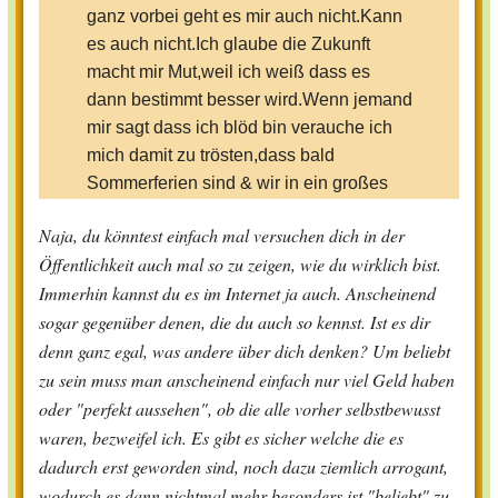
ganz vorbei geht es mir auch nicht.Kann
es auch nicht.Ich glaube die Zukunft
macht mir Mut,weil ich weiß dass es
dann bestimmt besser wird.Wenn jemand
mir sagt dass ich blöd bin verauche ich
mich damit zu trösten,dass bald
Sommerferien sind & wir in ein großes
Haus umziehen:-) Und Urlaub
Naja, du könntest einfach mal versuchen dich in der
machen.Ich mag meine Freundin,sie mag
Öffentlichkeit auch mal so zu zeigen, wie du wirklich bist.
mich auch, sonst würde sie bestimmt
Immerhin kannst du es im Internet ja auch. Anscheinend
nicht mit mir befreundet sein wollen,ich
sogar gegenüber denen, die du auch so kennst. Ist es dir
schätze mal dass sie mir helfen
denn ganz egal, was andere über dich denken? Um beliebt
will,beliebter zu sein,weil sie denkt dass
zu sein muss man anscheinend einfach nur viel Geld haben
das cool ist.
oder "perfekt aussehen", ob die alle vorher selbstbewusst
Sie realisiert nicht,dass ich mich nicht
waren, bezweifel ich. Es gibt es sicher welche die es
ändern will/kann sie will dass ich
dadurch erst geworden sind, noch dazu ziemlich arrogant,
selbstbewusster bin,das will ich auch
wodurch es dann nichtmal mehr besonders ist "beliebt" zu
sein aber nicht unbedingt