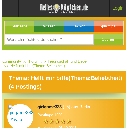
Login
Startseite
Wissen
Lexikon
Spiel/Spaß
Community
Forum
Freundschaft und Liebe
Helft mir bitte(Thema:Beliebtheit)
Thema: Helft mir bitte(Thema:Beliebtheit)
(
4
Postings)
girlgame333
(25) aus Berlin
Postings: 1550
Mitglied seit 01.10.2011