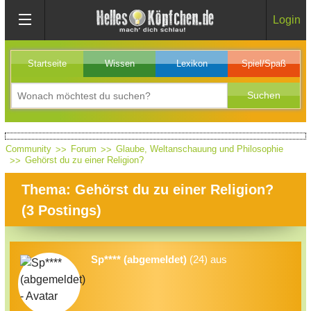
Login
Startseite
Wissen
Lexikon
Spiel/Spaß
Community
Forum
Glaube, Weltanschauung und Philosophie
Gehörst du zu einer Religion?
Thema: Gehörst du zu einer Religion?
(
3
Postings)
Sp**** (abgemeldet)
(24) aus