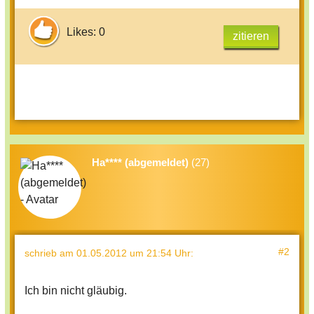
Likes: 0
zitieren
Ha**** (abgemeldet)
(27)
#2
schrieb
am 01.05.2012 um 21:54 Uhr
:
Ich bin nicht gläubig.