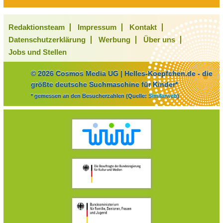
Redaktionsteam
Impressum
Kontakt
Datenschutzerklärung
Werbung
Über uns
Jobs und Stellen
© 2026 Cosmos Media UG | Helles-Koepfchen.de - die
größte deutsche Suchmaschine für Kinder*
* gemessen an den Besucherzahlen (Quelle:
Similarweb
)