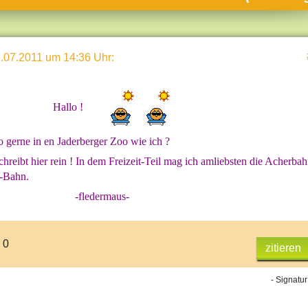
umne
sch & Natur
.07.2011 um 14:36 Uhr
:
llschaft & Politik
geber & Tipps
Hallo !
versum
st
o gerne in en Jaderberger Zoo wie ich ?
hnik
hreibt hier rein ! In dem Freizeit-Teil mag ich amliebsten die Acherba
n-Bahn.
deruni
 ? -fledermaus-
derlexikon
gen und Antworten
 0
zitieren
- Signatur