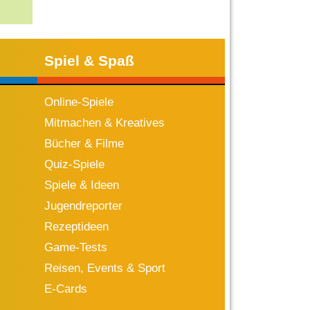
Spiel & Spaß
Online-Spiele
Mitmachen & Kreatives
Bücher & Filme
Quiz-Spiele
Spiele & Ideen
Jugendreporter
Rezeptideen
Game-Tests
Reisen, Events & Sport
E-Cards