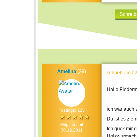
Schreib
Amelina
(29)
schrieb
am 02
Hallo Fleder
ich war auch s
Postings: 125
Da ist es ziem
Mitglied seit
Ich guck mir d
30.12.2011
Holzwurmacht