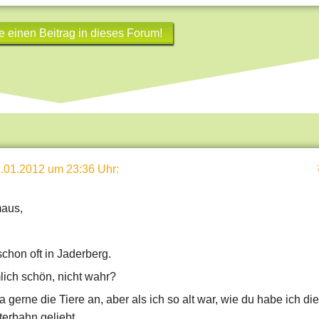
e einen Beitrag in dieses Forum!
.01.2012 um 23:36 Uhr
:
maus,
chon oft in Jaderberg.
lich schön, nicht wahr?
a gerne die Tiere an, aber als ich so alt war, wie du habe ich die
erbahn geliebt.