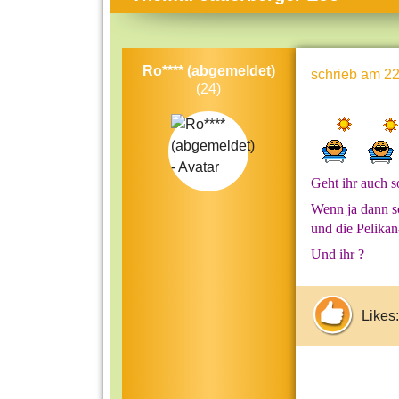
Themen-Specials
Kol
Häufig gesucht
Men
Ro**** (abgemeldet)
schrieb
am 22
Beliebte Artikel
Gese
(24)
Rat
Uni
Kun
Geht ihr auch s
Tec
Wenn ja dann sc
und die Pelika
Kin
Und ihr
Län
Fra
Likes: