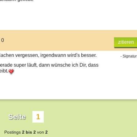
 0
zitieren
 lachen vergessen, irgendwann wird's besser.
- Signatur
rade super läuft, dann wünsche ich Dir, dass
ibt.
Seite
1
Postings
2 bis 2
von
2