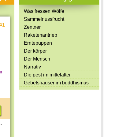
Mitmachen & Kreatives
Was fressen Wölfe
Bücher & Filme
Sammelnussfrucht
#1
Quiz-Spiele
Zentner
Raketenantrieb
Spiele & Ideen
Erntepuppen
Jugendreporter
Der körper
Der Mensch
Rezeptideen
Narrativ
Game-Tests
hn
Die pest im mittelalter
Reisen, Events & Sport
Gebetshäuser im buddhismus
E-Cards
 -