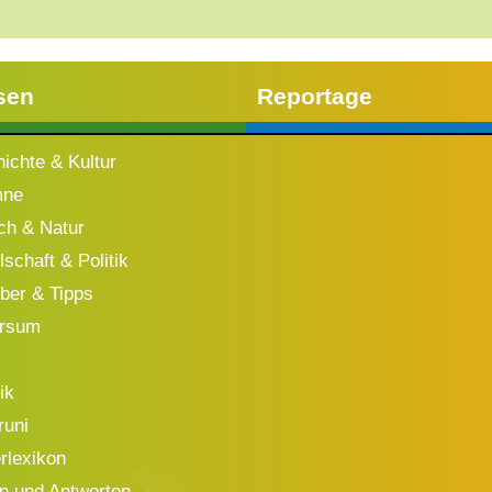
sen
Reportage
ichte & Kultur
mne
h & Natur
schaft & Politik
ber & Tipps
ersum
ik
runi
rlexikon
n und Antworten