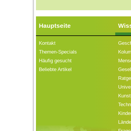
Hauptseite
Wis
Kontakt
Gesch
Themen-Specials
Kolu
Häufig gesucht
Mensc
Beliebte Artikel
Gesell
Ratge
Univ
Kunst
Techn
Kinde
Lände
Frage