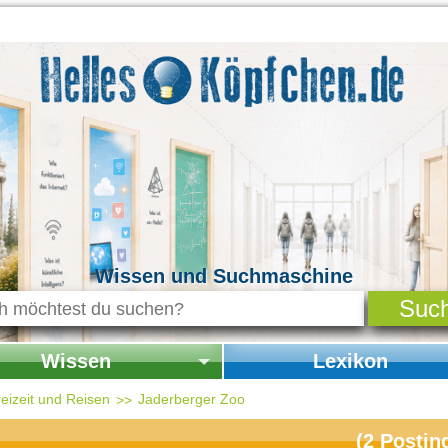
Wissen und Suchmaschine
Wissen
Lexikon
seite Wissen
Startseite Lexikon
eizeit und Reisen
Jaderberger Zoo
chichte & Kultur
(
2
Postin