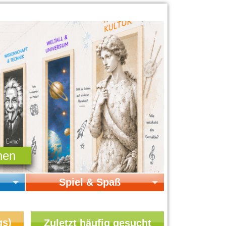
Spiel & Spaß
Startseite Spiel & Spaß
Online-Spiele
gs)
Zuletzt häufig gesucht