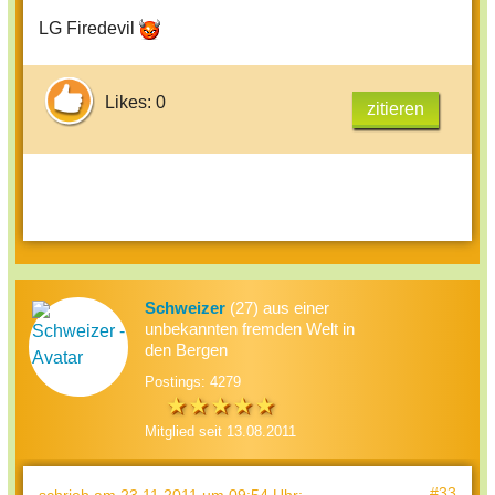
LG Firedevil
Likes: 0
zitieren
Schweizer
(27) aus einer
unbekannten fremden Welt in
den Bergen
Postings: 4279
Mitglied seit 13.08.2011
#33