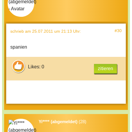
#30
schrieb
am 25.07.2011 um 21:13 Uhr
:
spanien
Likes: 0
zitieren
Yi**** (abgemeldet)
(28)