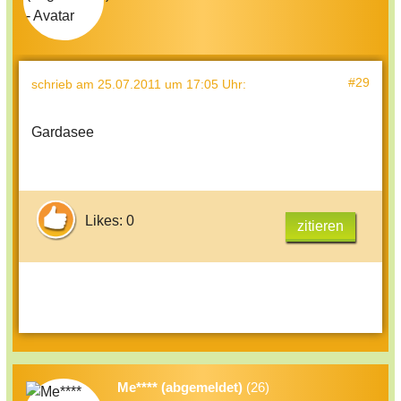
#29
schrieb
am 25.07.2011 um 17:05 Uhr
:
Gardasee
Likes: 0
zitieren
Me**** (abgemeldet)
(26)