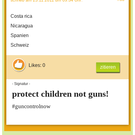
schrieb
am 23.11.2011 um 09:54 Uhr
:
Costa rica
Nicaragua
Spanien
Schweiz
Likes: 0
zitieren
- Signatur -
protect children not guns!
#guncontrolnow