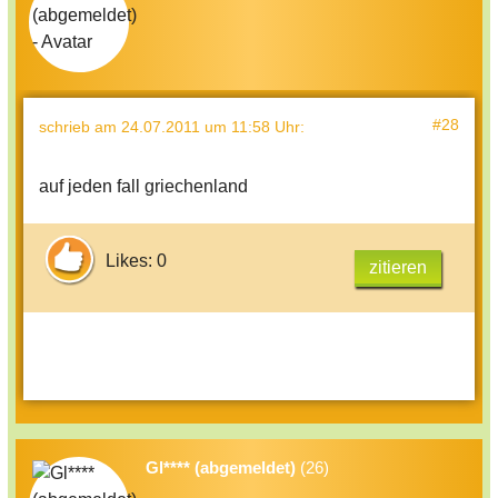
#28
schrieb
am 24.07.2011 um 11:58 Uhr
:
auf jeden fall griechenland
Likes: 0
zitieren
Gl**** (abgemeldet)
(26)