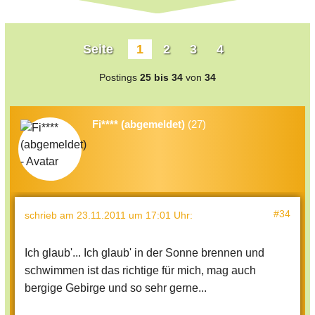
Seite
1
2
3
4
Postings
25 bis 34
von
34
Fi**** (abgemeldet)
(27)
#34
schrieb
am 23.11.2011 um 17:01 Uhr
:
Ich glaub'... Ich glaub' in der Sonne brennen und
schwimmen ist das richtige für mich, mag auch
bergige Gebirge und so sehr gerne...