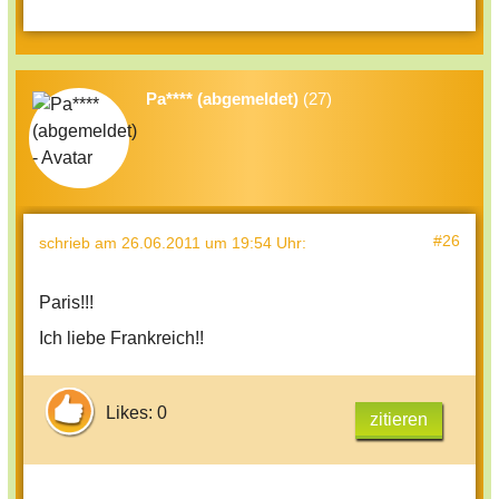
Pa**** (abgemeldet)
(27)
#26
schrieb
am 26.06.2011 um 19:54 Uhr
:
Paris!!!
Ich liebe Frankreich!!
Likes: 0
zitieren