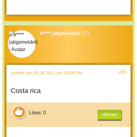
fr**** (abgemeldet)
(27)
#25
schrieb
am 26.06.2011 um 16:59 Uhr
:
Costa rica
Likes: 0
zitieren