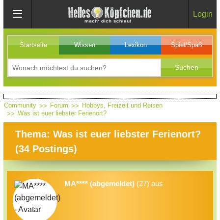
Login
Startseite
Wissen
Lexikon
Spiel/Spaß
Community
Forum
Hobbys, Freizeit und Reisen
Was ist euer liebster Ferienort?
Thema: Was ist euer liebster Ferienort?
(
34
Postings)
MA**** (abgemeldet)
(27) aus