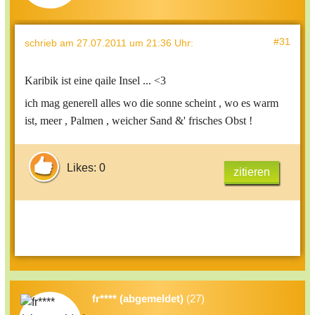
#31
schrieb
am 27.07.2011 um 21:36 Uhr
:
Karibik ist eine qaile Insel ... <3
ich mag generell alles wo die sonne scheint , wo es warm
ist, meer , Palmen , weicher Sand &' frisches Obst !
Likes: 0
zitieren
fr**** (abgemeldet)
(27)