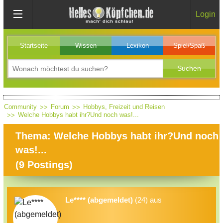
Login
Startseite
Wissen
Lexikon
Spiel/Spaß
Community
Forum
Hobbys, Freizeit und Reisen
Welche Hobbys habt ihr?Und noch was!...
Thema: Welche Hobbys habt ihr?Und noch
was!...
(
9
Postings)
Le**** (abgemeldet)
(24) aus