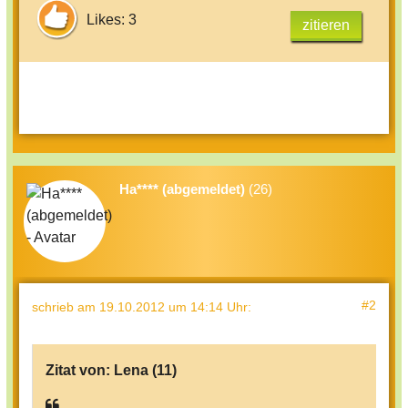
Likes: 3
zitieren
Ha**** (abgemeldet)
(26)
#2
schrieb
am 19.10.2012 um 14:14 Uhr
:
Zitat von:
Lena (11)