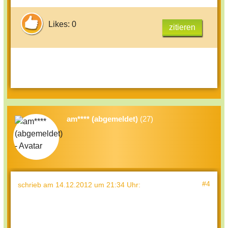
Likes: 0
zitieren
am**** (abgemeldet)
(27)
#4
schrieb
am 14.12.2012 um 21:34 Uhr
: