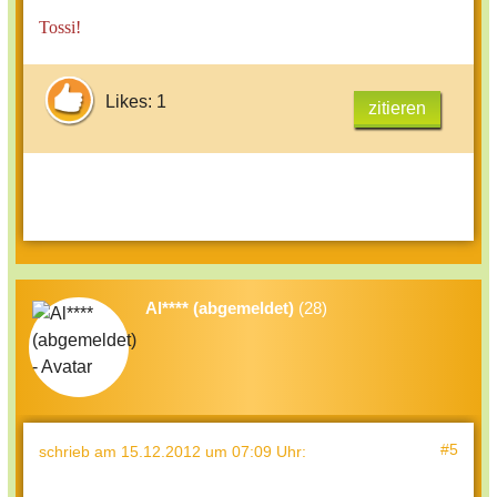
Tossi!
Likes: 1
zitieren
Al**** (abgemeldet)
(28)
#5
schrieb
am 15.12.2012 um 07:09 Uhr
: