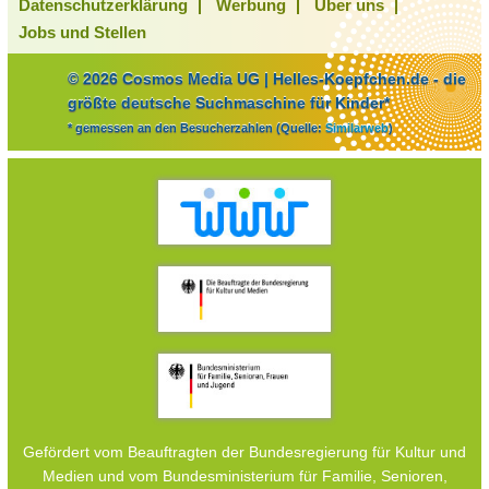
Datenschutzerklärung
Werbung
Über uns
Jobs und Stellen
© 2026 Cosmos Media UG | Helles-Koepfchen.de - die
größte deutsche Suchmaschine für Kinder*
* gemessen an den Besucherzahlen (Quelle:
Similarweb
)
Gefördert vom Beauftragten der Bundesregierung für Kultur und
Medien und vom Bundesministerium für Familie, Senioren,