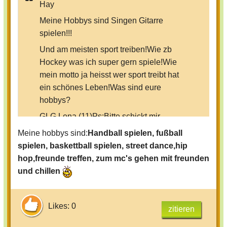
Hay
Meine Hobbys sind Singen Gitarre
spielen!!!
Und am meisten sport treiben!Wie zb
Hockey was ich super gern spiele!Wie
mein motto ja heisst wer sport treibt hat
ein schönes Leben!Was sind eure
hobbys?
GLG Lena (11)Ps:Bitte schickt mir
freundschafts anfragen hab mich
Meine hobbys sind:
Handball spielen, fußball
niemlich abgemeldet und bin jetzt wieder
spielen, baskettball spielen, street dance,hip
da!!
hop,freunde treffen, zum mc's gehen mit freunden
und chillen
Likes: 0
zitieren