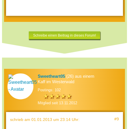
Schreibe einen Beitrag in dieses Forum!
Sweetheart05
(26) aus einem
Kaff im Westerwald
Postings: 102
Mitglied seit 13.11.2012
#9
schrieb
am 01.01.2013 um 23:14 Uhr
: