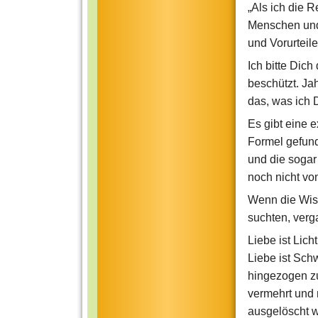
„Als ich die R
Menschen und 
und Vorurteile
Ich bitte Dich
beschützt. Jah
das, was ich D
Es gibt eine e
Formel gefunde
und die sogar
noch nicht von
Wenn die Wiss
suchten, verga
Liebe ist Lich
Liebe ist Schw
hingezogen zu 
vermehrt und 
ausgelöscht wi