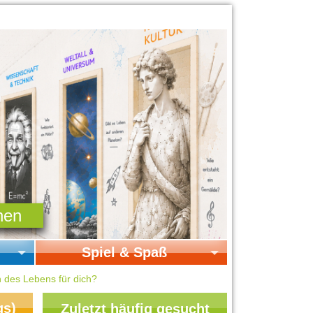
Spiel & Spaß
Startseite Spiel & Spaß
n des Lebens für dich?
Online-Spiele
gs)
Zuletzt häufig gesucht