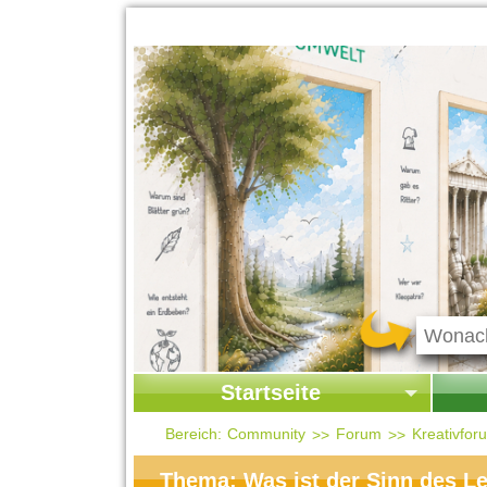
Startseite
Startseite
Start
Bereich:
Community
Forum
Kreativfor
Kontakt
Ges
Thema: Was ist der Sinn des Le