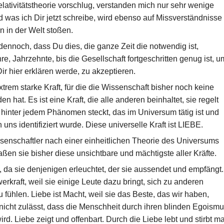
elativitätstheorie vorschlug, verstanden mich nur sehr wenige
was ich Dir jetzt schreibe, wird ebenso auf Missverständnisse
n in der Welt stoßen.
 dennoch, dass Du dies, die ganze Zeit die notwendig ist,
re, Jahrzehnte, bis die Gesellschaft fortgeschritten genug ist, u
ir hier erklären werde, zu akzeptieren.
xtrem starke Kraft, für die die Wissenschaft bisher noch keine
n hat. Es ist eine Kraft, die alle anderen beinhaltet, sie regelt
 hinter jedem Phänomen steckt, das im Universum tätig ist und
 uns identifiziert wurde. Diese universelle Kraft ist LIEBE.
enschaftler nach einer einheitlichen Theorie des Universums
ßen sie bisher diese unsichtbare und mächtigste aller Kräfte.
t, da sie denjenigen erleuchtet, der sie aussendet und empfängt.
erkraft, weil sie einige Leute dazu bringt, sich zu anderen
fühlen. Liebe ist Macht, weil sie das Beste, das wir haben,
nicht zulässt, dass die Menschheit durch ihren blinden Egoism
rd. Liebe zeigt und offenbart. Durch die Liebe lebt und stirbt m