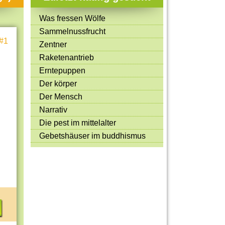
Mitmachen & Kreatives
Was fressen Wölfe
Bücher & Filme
Sammelnussfrucht
#1
Quiz-Spiele
Zentner
Raketenantrieb
Spiele & Ideen
Erntepuppen
Jugendreporter
Der körper
Der Mensch
Rezeptideen
Narrativ
Game-Tests
Die pest im mittelalter
Reisen, Events & Sport
Gebetshäuser im buddhismus
E-Cards