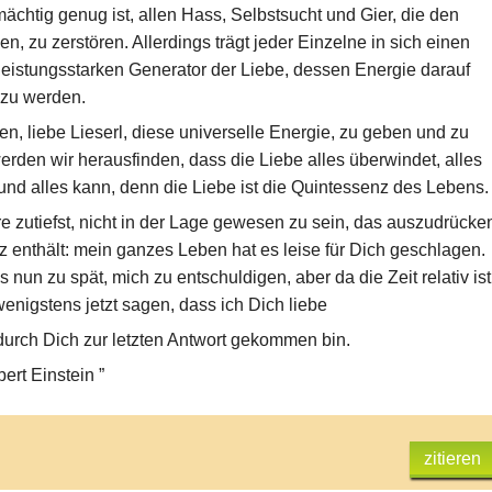
mächtig genug ist, allen Hass, Selbstsucht und Gier, die den
n, zu zerstören. Allerdings trägt jeder Einzelne in sich einen
 leistungsstarken Generator der Liebe, dessen Energie darauf
t zu werden.
en, liebe Lieserl, diese universelle Energie, zu geben und zu
rden wir herausfinden, dass die Liebe alles überwindet, alles
 und alles kann, denn die Liebe ist die Quintessenz des Lebens.
 zutiefst, nicht in der Lage gewesen zu sein, das auszudrücke
 enthält: mein ganzes Leben hat es leise für Dich geschlagen.
es nun zu spät, mich zu entschuldigen, aber da die Zeit relativ ist
enigstens jetzt sagen, dass ich Dich liebe
durch Dich zur letzten Antwort gekommen bin.
bert Einstein ”
zitieren