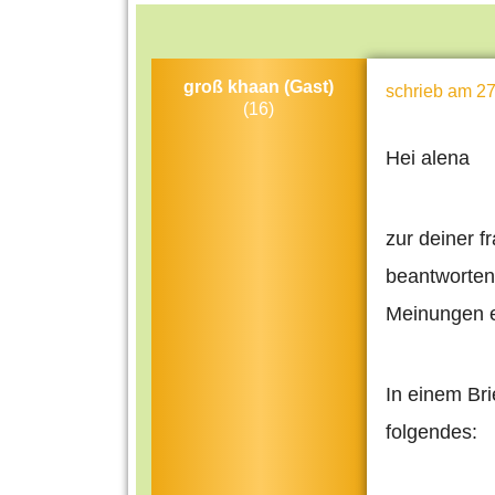
groß khaan (Gast)
schrieb
am 27
(16)
Hei alena
zur deiner f
beantworten 
Meinungen et
In einem Bri
folgendes: