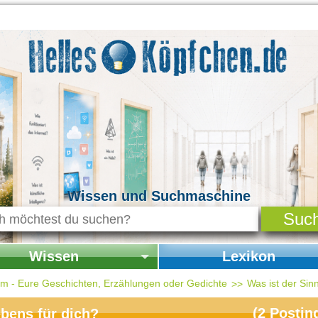
Wissen und Suchmaschine
Wissen
Lexikon
seite Wissen
Startseite Lexikon
um - Eure Geschichten, Erzählungen oder Gedichte
Was ist der Sin
chichte & Kultur
(
2
Postin
bens für dich?