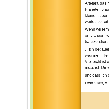
Artefakt, das 
Planeten plage
kleinen, aber
wartet, befrei
Wenn wir lern
empfangen, we
transzendiert
…Ich bedauere
was mein Herz
Vielleicht ist 
muss ich Dir w
und dass ich 
Dein Vater, Al