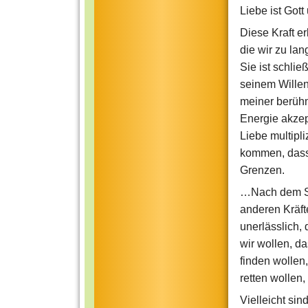
Liebe ist Gott 
Diese Kraft er
die wir zu lan
Sie ist schli
seinem Willen
meiner berühm
Energie akzep
Liebe multipl
kommen, dass d
Grenzen.
…Nach dem Sch
anderen Kräft
unerlässlich,
wir wollen, d
finden wollen
retten wollen,
Vielleicht sin