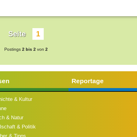
Seite
1
Postings
2 bis 2
von
2
sen
Reportage
ichte & Kultur
mne
h & Natur
schaft & Politik
ber & Tipps