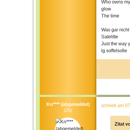
Who owns my 
glow
The time
Was gar nicht 
Satelitte
Just the way 
lg soffelsofie
Kn**** (abgemeldet)
schrieb
am 07
(26)
Zitat v