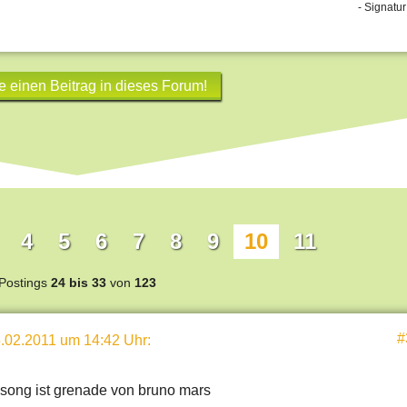
- Signatur
e einen Beitrag in dieses Forum!
4
5
6
7
8
9
10
11
Postings
24 bis 33
von
123
#
.02.2011 um 14:42 Uhr
:
ssong ist grenade von bruno mars