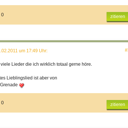
 0
zitieren
#
.02.2011 um 17:49 Uhr
:
viele Lieder die ich wirklich totaal gerne höre.
es Lieblingslied ist aber von
 Grenade
 0
zitieren