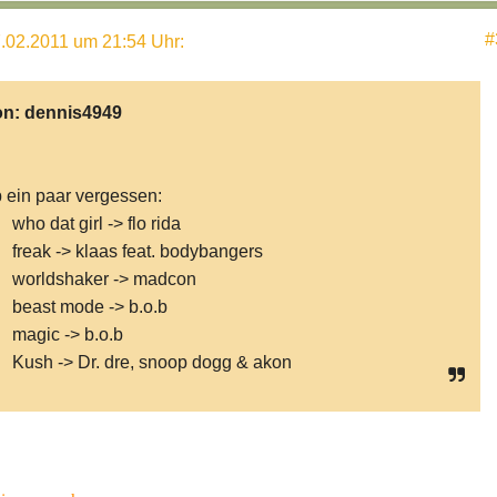
#
.02.2011 um 21:54 Uhr
:
on:
dennis4949
 ein paar vergessen:
 dat girl -> flo rida
ak -> klaas feat. bodybangers
rldshaker -> madcon
ast mode -> b.o.b
gic -> b.o.b
h -> Dr. dre, snoop dogg & akon