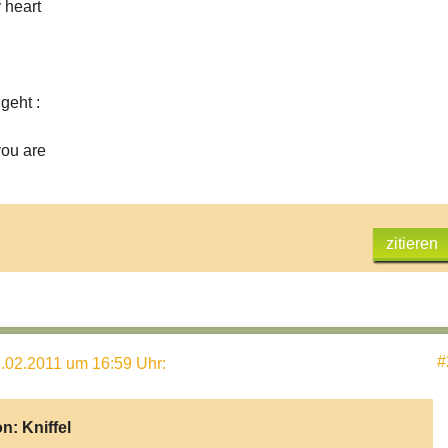
heart
geht :
you are
zitieren
#
.02.2011 um 16:59 Uhr
:
on:
Kniffel