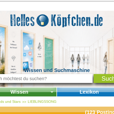
Wissen und Suchmaschine
Wissen
Lexikon
seite Wissen
Startseite Lexikon
ds und Stars
LIEBLINGSSONG
chichte & Kultur
(
123
Postin