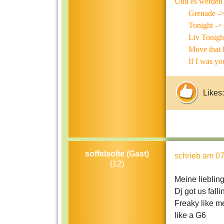
Und es werden
Grenade -> 
Tonight -> En
Liv Tonight 
Move that Bo
If I was you 
Likes:
soffelsofie (Gast)
schrieb
am 07
(12)
Meine lieblin
Dj got us fallin
Freaky like m
like a G6