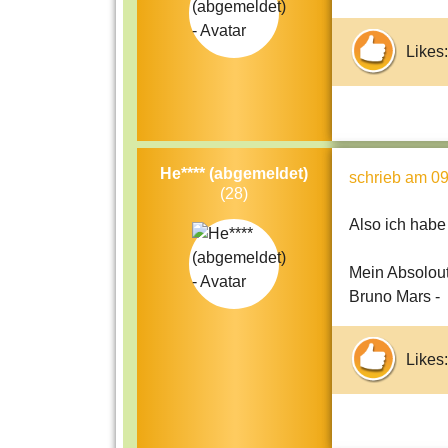
Likes:
He**** (abgemeldet)
schrieb
am 09
(28)
Also ich habe 
Mein Absolout
Bruno Mars -
Likes: