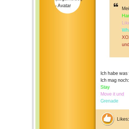
Mei
Han
Lik
Wh
XO
und
Ich habe was 
Ich mag noch:
Stay
Move it und
Grenade
Likes: