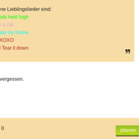
ne Lieblingslieder sind:
ds held high
e a G6
ats my Name
XOXO
 Tear it down
vergessen.
 0
zitieren