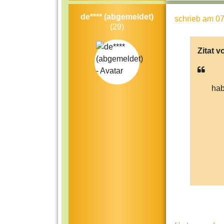
de**** (abgemeldet)
schrieb
am 07
(29)
Zitat v
hab
who
fre
wo
be
ma
Kus