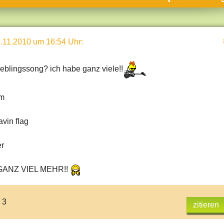
umne
sch & Natur
.11.2010 um 16:54 Uhr
:
llschaft & Politik
geber & Tipps
ieblingssong? ich habe ganz viele!!
versum
st
am
hnik
vin flag
deruni
er
derlexikon
gen und Antworten
ANZ VIEL MEHR!!
 3
zitieren