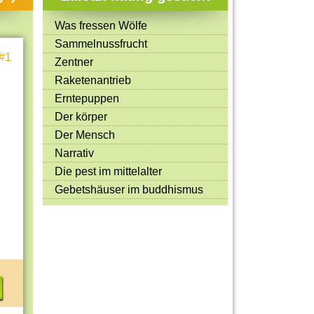
Mitmachen & Kreatives
Was fressen Wölfe
Bücher & Filme
Sammelnussfrucht
#1
Quiz-Spiele
Zentner
Raketenantrieb
Spiele & Ideen
Erntepuppen
Jugendreporter
Der körper
Der Mensch
Rezeptideen
Narrativ
Game-Tests
Die pest im mittelalter
Reisen, Events & Sport
Gebetshäuser im buddhismus
E-Cards