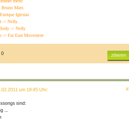
 immer mehr:
Bruno Mars
rique Iglesias
-> Nelly
dy -> Nelly
-> Far East Movement
 0
zitieren
#
.02.2011 um 18:45 Uhr
:
gssongs sind:
g ...
e