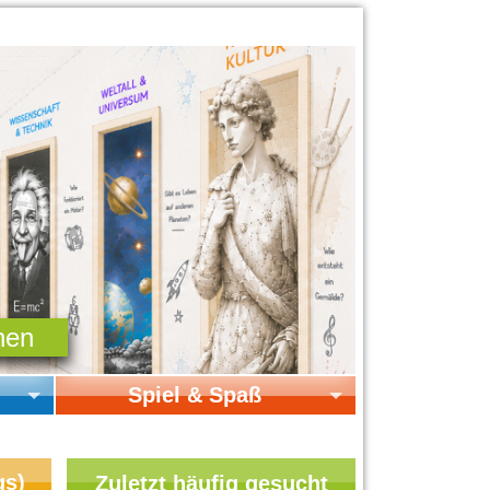
Spiel & Spaß
Startseite Spiel & Spaß
Online-Spiele
gs)
Zuletzt häufig gesucht