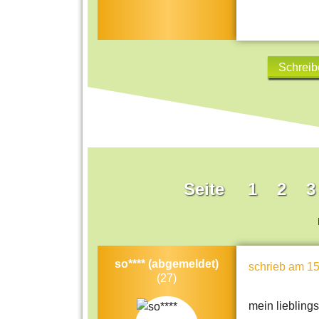
Schreib
Seite
1
2
3
so**** (abgemeldet)
schrieb
am 15
(27)
mein liebling