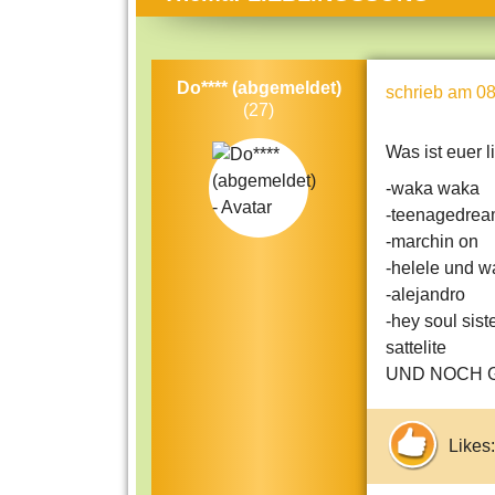
Themen-Specials
Kol
Häufig gesucht
Men
Do**** (abgemeldet)
schrieb
am 08
Beliebte Artikel
Gese
(27)
Rat
Was ist euer l
Uni
-waka waka
Kun
-teenagedre
-marchin on
Tec
-helele und wa
Kin
-alejandro
-hey soul sist
Län
sattelite
Fra
UND NOCH G
Likes: