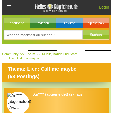
Login
Startseite
Wissen
Lexikon
Spiel/Spaß
Community
Forum
Musik, Bands und Stars
Lied: Call me maybe
Thema: Lied: Call me maybe
(
53
Postings)
An**** (abgemeldet)
(27) aus