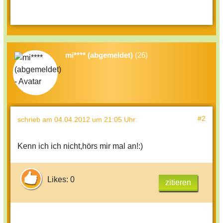
mi**** (abgemeldet)
(26)
#2
schrieb
am 04.04.2012 um 21:05 Uhr
:
Kenn ich ich nicht,hörs mir mal an!:)
Likes: 0
zitieren