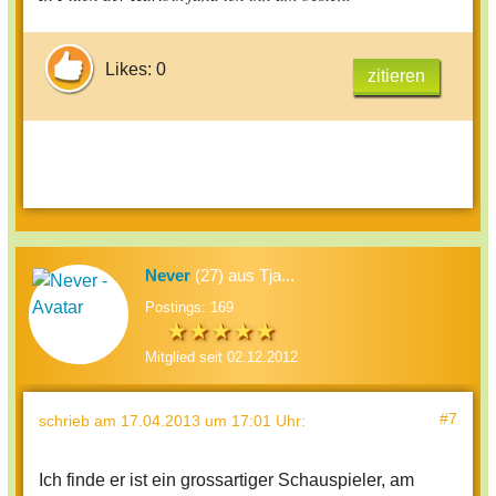
Likes: 0
zitieren
Never
(27) aus Tja...
Postings: 169
Mitglied seit 02.12.2012
#7
schrieb
am 17.04.2013 um 17:01 Uhr
:
Ich finde er ist ein grossartiger Schauspieler, am