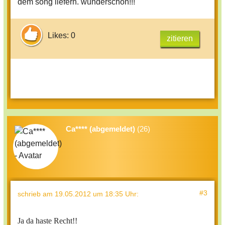
dem song liefern. wunderschön!!!
Likes: 0
zitieren
Ca**** (abgemeldet)
(26)
#3
schrieb
am 19.05.2012 um 18:35 Uhr
:
Ja da haste Recht!!