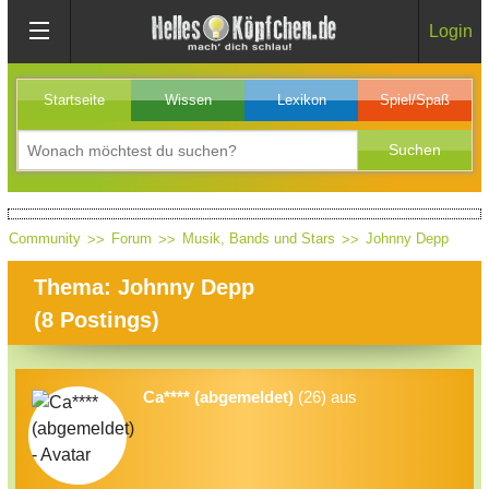
Login
Startseite
Wissen
Lexikon
Spiel/Spaß
Community
Forum
Musik, Bands und Stars
Johnny Depp
Thema: Johnny Depp
(
8
Postings)
Ca**** (abgemeldet)
(26) aus