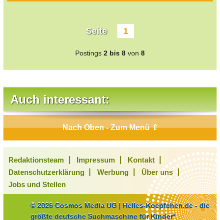
Seite
1
Postings
2 bis 8
von
8
Auch interessant:
Nach Oben - Zum Menü ⇧
Redaktionsteam
Impressum
Kontakt
Datenschutzerklärung
Werbung
Über uns
Jobs und Stellen
© 2026 Cosmos Media UG | Helles-Koepfchen.de - die
größte deutsche Suchmaschine für Kinder*