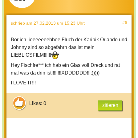
#6
schrieb
am 27.02.2013 um 15:23 Uhr
:
Bor ich lieeeeeeebbee Fluch der Karibik Orlando und
Johnny sind so abgefahrn das ist mein
LIEBLIGSFILM!!!!!!
Hey,Fischfre*** ich hab ein Glas voll Dreck und rat
mal was da drin ist!!!!!!!!XDDDDDD!!!;)))))
I LOVE IT!!!
Likes: 0
zitieren