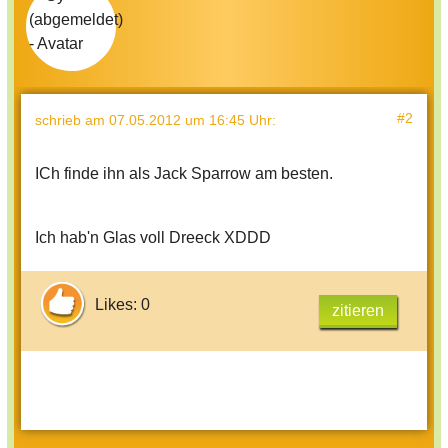
#2
schrieb
am 07.05.2012 um 16:45 Uhr
:
ICh finde ihn als Jack Sparrow am besten.
Ich hab'n Glas voll Dreeck XDDD
Likes: 0
zitieren