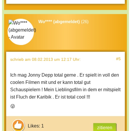
Wo**** (abgemeldet)
(26)
#5
schrieb
am 08.02.2013 um 12:17 Uhr
:
Ich mag Jonny Depp total gerne . Er spielt in voll den
coolen Filmen mit und er kann total gut
Schauspielern ! Mein Lieblingsfilm in dem er mitspielt
ist Fluch der Karibik . Er ist total cool !!!
😜
Likes: 1
zitieren