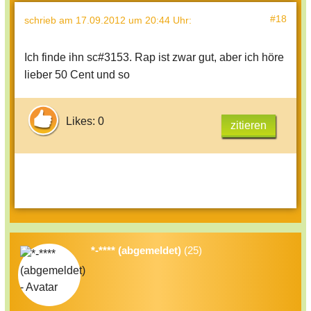
#18
schrieb
am 17.09.2012 um 20:44 Uhr
:
Ich finde ihn sc#3153. Rap ist zwar gut, aber ich höre
lieber 50 Cent und so
Likes: 0
zitieren
*-**** (abgemeldet)
(25)