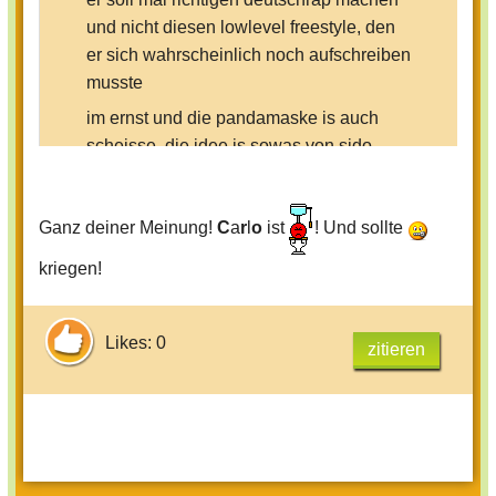
und nicht diesen lowlevel freestyle, den
er sich wahrscheinlich noch aufschreiben
musste
im ernst und die pandamaske is auch
scheisse, die idee is sowas von sido
geklaut (jaja ich weiss "carlo" behauptet
was andres aber das is schwachsinn,
Ganz deiner Meinung!
C
a
r
l
o
ist
! Und sollte
würde er was können und nicht nur hype
sein, der ganz schnel wieder weg vom
kriegen!
fenster sein kann, dann würde er sein
gesicht zeigen...)
Likes: 0
von seiner stimme krig ich kopfweh, das
zitieren
fing schon bei easy an
und der klingt immer voll zugek*fft