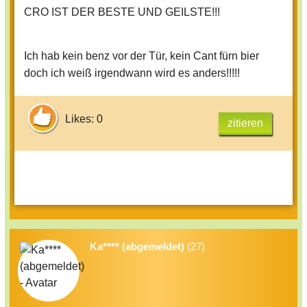
CRO IST DER BESTE UND GEILSTE!!!
sein, der ganz schnel wieder weg vom
fenster sein kann, dann würde er sein
gesicht zeigen...)
Ich hab kein benz vor der Tür, kein Cant fürn bier
von seiner stimme krig ich kopfweh, das
doch ich weiß irgendwann wird es anders!!!!!
fing schon bei easy an
und der klingt immer voll zugek*fft
Likes: 0
zitieren
Ka**** (abgemeldet)
(27)