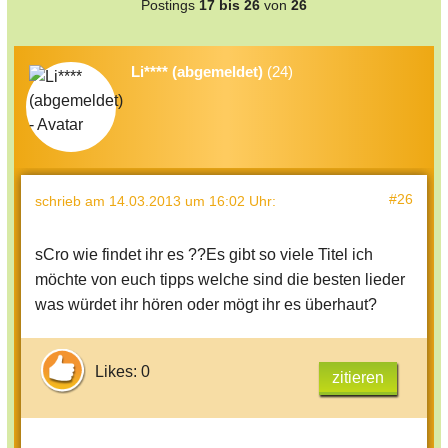
Postings
17 bis 26
von
26
Li**** (abgemeldet)
(24)
#26
schrieb
am 14.03.2013 um 16:02 Uhr
:
sCro wie findet ihr es ??Es gibt so viele Titel ich
möchte von euch tipps welche sind die besten lieder
was würdet ihr hören oder mögt ihr es überhaut?
Likes: 0
zitieren