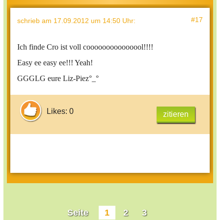
#17
schrieb
am 17.09.2012 um 14:50 Uhr
:
Ich finde Cro ist voll cooooooooooooool!!!!
Easy ee easy ee!!! Yeah!
GGGLG eure Liz-Piez°_°
Likes: 0
zitieren
Seite
1
2
3