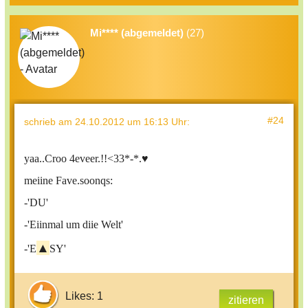
Mi**** (abgemeldet)
(27)
#24
schrieb
am 24.10.2012 um 16:13 Uhr
:
yaa..Croo 4eveer.!!<33*-*.♥
meiine Fave.soonqs:
-'DU'
-'Eiinmal um diie Welt'
▲
-'E
SY'
Likes: 1
zitieren