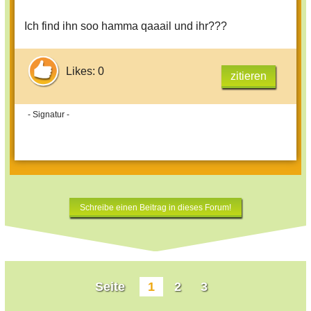
Ich find ihn soo hamma qaaail und ihr???
Likes: 0
zitieren
- Signatur -
Schreibe einen Beitrag in dieses Forum!
Seite
1
2
3