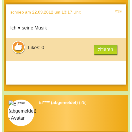
#19
schrieb
am 22.09.2012 um 13:17 Uhr
:
Ich ♥ seine Musik
Likes: 0
zitieren
El**** (abgemeldet)
(26)