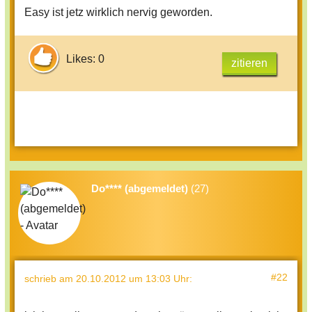
Easy ist jetz wirklich nervig geworden.
Likes: 0
zitieren
Do**** (abgemeldet)
(27)
#22
schrieb
am 20.10.2012 um 13:03 Uhr
: