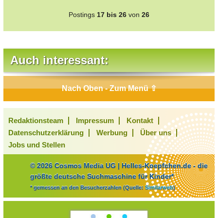
Postings
17 bis 26
von
26
Auch interessant:
Nach Oben - Zum Menü ⇧
Redaktionsteam
Impressum
Kontakt
Datenschutzerklärung
Werbung
Über uns
Jobs und Stellen
© 2026 Cosmos Media UG | Helles-Koepfchen.de - die
größte deutsche Suchmaschine für Kinder*
* gemessen an den Besucherzahlen (Quelle:
Similarweb
)