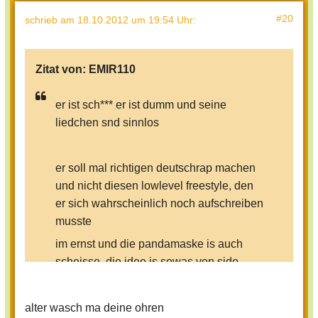
#20
schrieb
am 18.10.2012 um 19:54 Uhr
:
Zitat von:
EMIR110
er ist sch*** er ist dumm und seine
liedchen snd sinnlos
er soll mal richtigen deutschrap machen
und nicht diesen lowlevel freestyle, den
er sich wahrscheinlich noch aufschreiben
musste
im ernst und die pandamaske is auch
scheisse, die idee is sowas von sido
geklaut (jaja ich weiss "carlo" behauptet
was andres aber das is schwachsinn,
alter wasch ma deine ohren
würde er was können und nicht nur hype