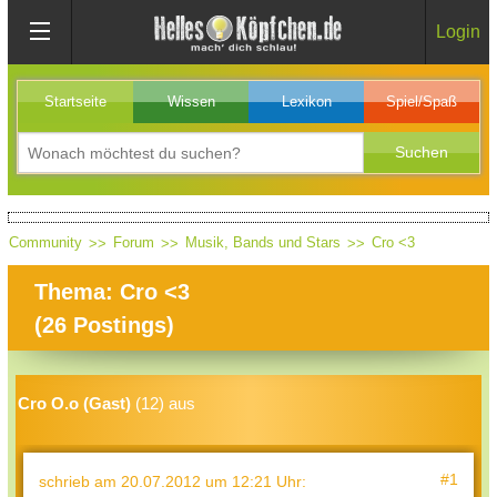
Login
Startseite
Wissen
Lexikon
Spiel/Spaß
Community
Forum
Musik, Bands und Stars
Cro <3
Thema: Cro <3
(
26
Postings)
Cro O.o (Gast)
(12) aus
#1
schrieb
am 20.07.2012 um 12:21 Uhr
: