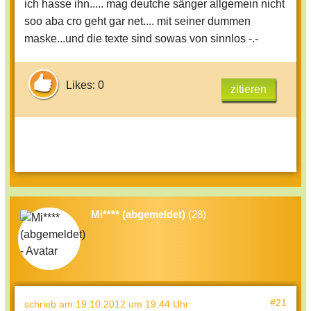
ich hasse ihn..... mag deutche sänger allgemein nicht
soo aba cro geht gar net.... mit seiner dummen
maske...und die texte sind sowas von sinnlos -.-
Likes: 0
zitieren
Mi**** (abgemeldet)
(28)
#21
schrieb
am 19.10.2012 um 19:44 Uhr
: