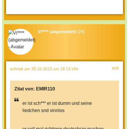
Vi**** (abgemeldet)
(24)
#25
schrieb
am 25.10.2012 um 18:12 Uhr
:
Zitat von:
EMIR110
er ist sch*** er ist dumm und seine
liedchen snd sinnlos
er soll mal richtigen deutschrap machen