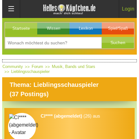
Login
Startseite
Wissen
Lexikon
Spiel/Spaß
Community
Forum
Musik, Bands und Stars
Lieblingsschauspieler
Thema: Lieblingsschauspieler
(
37
Postings)
Cl**** (abgemeldet)
(26) aus