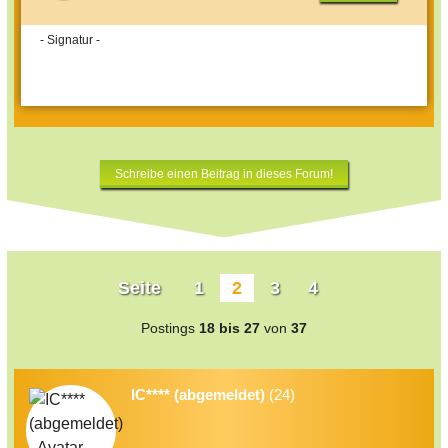
- Signatur -
Schreibe einen Beitrag in dieses Forum!
Seite
1
2
3
4
Postings
18 bis 27
von
37
IC**** (abgemeldet)
(24)