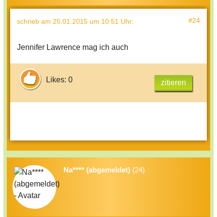
#24
schrieb
am 25.01.2015 um 10:51 Uhr
:
Jennifer Lawrence mag ich auch
Likes: 0
zitieren
Na**** (abgemeldet)
(24)