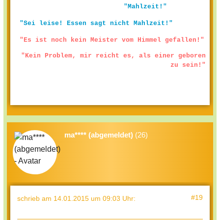
"Mahlzeit!"
"Sei leise! Essen sagt nicht Mahlzeit!"
"Es ist noch kein Meister vom Himmel gefallen!"
"Kein Problem, mir reicht es, als einer geboren
zu sein!"
ma**** (abgemeldet)
(26)
#19
schrieb
am 14.01.2015 um 09:03 Uhr
: