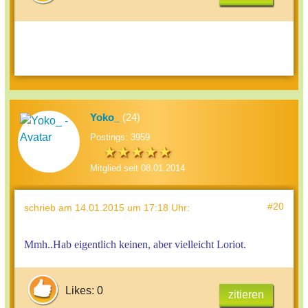
Yoko_
(24)
Postings: 3959
Mitglied seit 08.01.2014
#20
schrieb
am 14.01.2015 um 17:18 Uhr
:
Mmh..Hab eigentlich keinen, aber vielleicht Loriot.
Likes: 0
zitieren