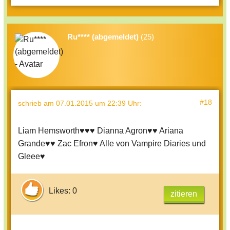
Ru**** (abgemeldet)
(25)
#18
schrieb
am 07.01.2015 um 22:39 Uhr
:
Liam Hemsworth♥♥♥ Dianna Agron♥♥ Ariana
Grande♥♥ Zac Efron♥ Alle von Vampire Diaries und
Gleee♥
Likes: 0
zitieren