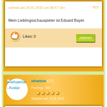
#23
schrieb
am 25.01.2015 um 08:57 Uhr
:
Mein Lieblingsschauspieler ist Eduard Bayer.
Likes: 0
zitieren
whatelse
(27)
Postings: 591
Mitglied seit 15.11.2012