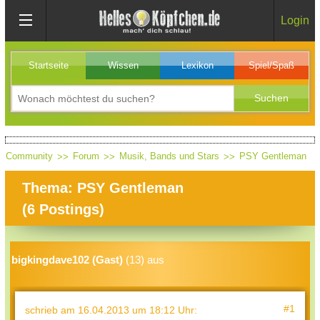
Login
Startseite
Wissen
Lexikon
Spiel/Spaß
Community
Forum
Musik, Bands und Stars
PSY Gentleman
Thema: PSY Gentleman
(
6
Postings)
bigkingdave102 (Gast)
(13) aus
#1
schrieb
am 16.04.2013 um 18:12 Uhr
: