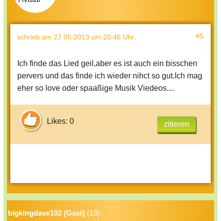
#5
schrieb
am 27.05.2013 um 20:46 Uhr
:
Ich finde das Lied geil,aber es ist auch ein bisschen
pervers und das finde ich wieder nihct so gut.Ich mag
eher so love oder spaaßige Musik Viedeos....
Likes: 0
zitieren
bigkingdave102 (Gast)
(13)