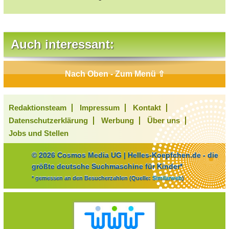
Auch interessant:
Nach Oben - Zum Menü ⇧
Redaktionsteam
Impressum
Kontakt
Datenschutzerklärung
Werbung
Über uns
Jobs und Stellen
© 2026 Cosmos Media UG | Helles-Koepfchen.de - die
größte deutsche Suchmaschine für Kinder*
* gemessen an den Besucherzahlen (Quelle:
Similarweb
)