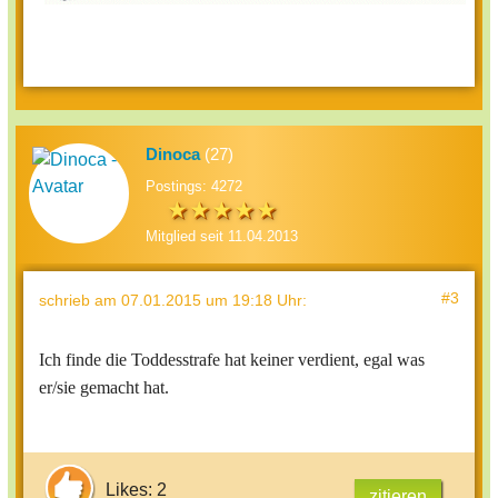
Dinoca
(27)
Postings: 4272
Mitglied seit 11.04.2013
#3
schrieb
am 07.01.2015 um 19:18 Uhr
:
Ich finde die Toddesstrafe hat keiner verdient, egal was
er/sie gemacht hat.
Likes: 2
zitieren