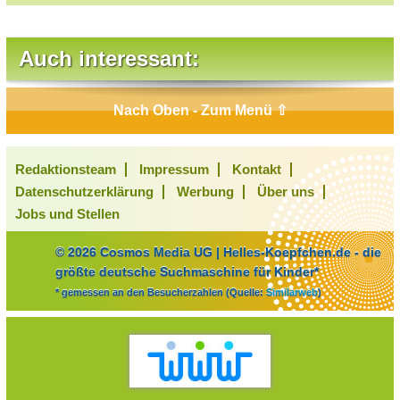
Auch interessant:
Nach Oben - Zum Menü ⇧
Redaktionsteam
Impressum
Kontakt
Datenschutzerklärung
Werbung
Über uns
Jobs und Stellen
© 2026 Cosmos Media UG | Helles-Koepfchen.de - die
größte deutsche Suchmaschine für Kinder*
* gemessen an den Besucherzahlen (Quelle:
Similarweb
)