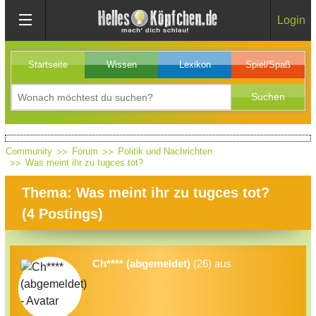
Login
Startseite
Wissen
Lexikon
Spiel/Spaß
Community
Forum
Politik und Nachrichten
Was meint ihr zu tugces tot?
Thema: Was meint ihr zu tugces tot?
(
4
Postings)
Ch**** (abgemeldet)
(26) aus