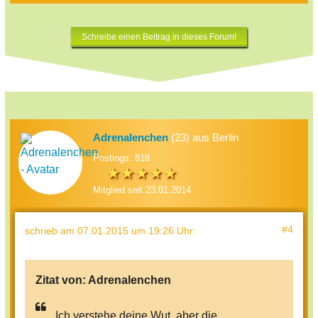
Schreibe einen Beitrag in dieses Forum!
Adrenalenchen
(23) aus Berlin
Postings: 818
Mitglied seit 23.01.2014
#4
schrieb
am 07.01.2015 um 19:26 Uhr
:
Zitat von:
Adrenalenchen
Ich verstehe deine Wut, aber die