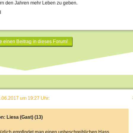
rn den Jahren mehr Leben zu geben.
l
e einen Beitrag in dieses Forum!
.06.2017 um 19:27 Uhr
:
on:
Liesa (Gast)
(13)
ürlich empfindet man einen unbeschreiblichen Hass