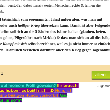
ilen, verstoßen dabei massiv gegen Menschenrechte & lehnen die
ab.
d
tatsächlich zum sogenannten Jihad aufgerufen, was man mit
oder auch
heiliger Krieg
übersetzen kann. Damit ist aber Folgende
uslim soll sich an die 5 Säulen des Islams halten (glauben, beten,
n geben, Pilgerfahrt nach Mekka) & dass man sich an all dies hält,
r Kampf mit sich selbst
bezeichnet, weil es ja nicht immer so einfac
asten. Islamisten verstehen darunter aber den Krieg gegen sogenannt
 1
zitieren
 auf meinem Profil gewesen?
Ihr braucht
- Signatur
zu haben - es beißt nicht! :D
Nein, ich
ine bissigen Hunde versteckt!!
Also
et ihr noch?