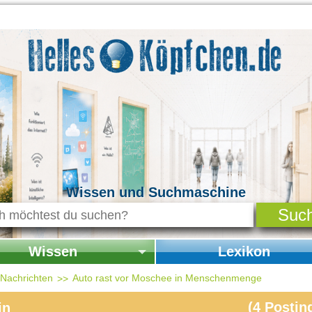
Wissen und Suchmaschine
Wissen
Lexikon
seite Wissen
Startseite Lexikon
d Nachrichten
Auto rast vor Moschee in Menschenmenge
chichte & Kultur
(
4
Postin
in