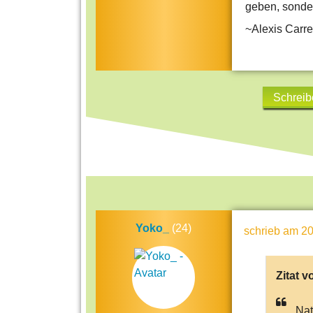
geben, sonde
~Alexis Carre
Schreib
Yoko_
(24)
schrieb
am 20
Zitat v
Nat