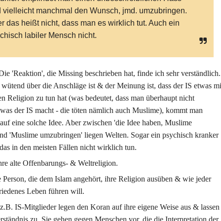
 vielleicht manchmal den Wunsch, jmd. umzubringen.
r das heißt nicht, dass man es wirklich tut. Auch ein
chisch labiler Mensch nicht.
Die 'Reaktion', die Missing beschrieben hat, finde ich sehr verständlich.
ütend über die Anschläge ist & der Meinung ist, dass der IS etwas mi
n Religion zu tun hat (was bedeutet, dass man überhaupt nicht
 was der IS macht - die töten nämlich auch Muslime), kommt man
 auf eine solche Idee. Aber zwischen 'die Idee haben, Muslime
nd 'Muslime umzubringen' liegen Welten. Sogar ein psychisch kranker
s in den meisten Fällen nicht wirklich tun.
re alte Offenbarungs- & Weltreligion.
 Person, die dem Islam angehört, ihre Religion ausüben & wie jeder
iedenes Leben führen will.
z.B. IS-Mitglieder legen den Koran auf ihre eigene Weise aus & lassen
rständnis zu. Sie gehen gegen Menschen vor, die die Interpretation der