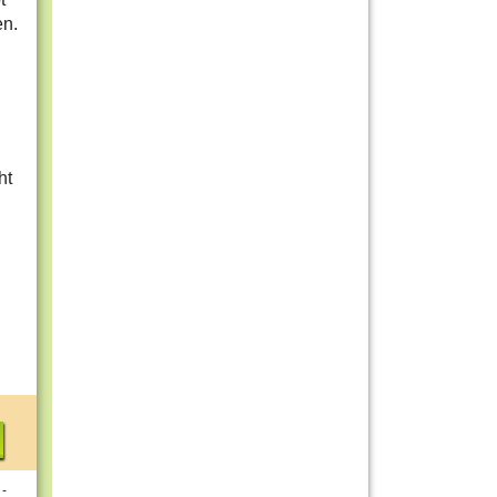
en.
ht
 -