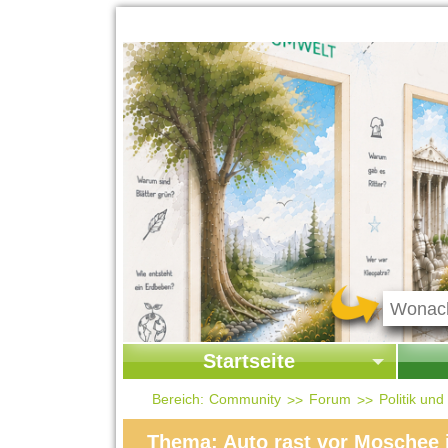
Startseite
Startseite
Start
Bereich:
Community
Forum
Politik un
Kontakt
Ges
Thema: Auto rast vor Moschee 