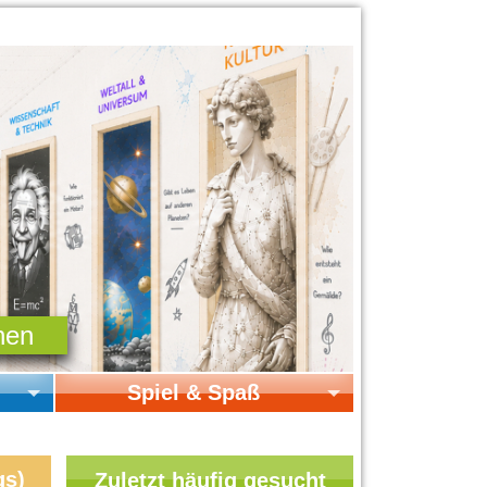
Spiel & Spaß
Startseite Spiel & Spaß
Online-Spiele
gs)
Zuletzt häufig gesucht