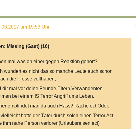
.06.2017 um 19:53 Uhr
:
on:
Missing (Gast)
(16)
on mal was on einer gegen Reaktion gehört?
h wundert es nicht das so manche Leute auch schon
fach die Fresse vollhaben,
ll dir mal vor deine Feunde,Eltern,Verwandenten
men bei einem IS Terror Angriff ums Leben.
her empfindet man da auch Hass? Rache ect Oder.
 vielleicht hatte der Täter durch solch einen Terror Act
e ihm nahe Person verloren(Urlaubsreisen ect)
 Rechtfertigt zwar nicht das man warloss Menschen