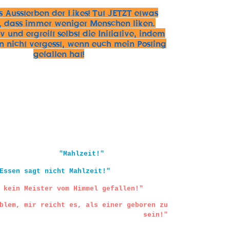
s Aussterben der Likes! Tut JETZT etwas
 dass immer weniger Menschen liken.
 und ergreift selbst die Initiative, indem
en nicht vergesst, wenn euch mein Posting
gefallen hat!
"Mahlzeit!"
Essen sagt nicht Mahlzeit!"
 kein Meister vom Himmel gefallen!"
blem, mir reicht es, als einer geboren zu
sein!"