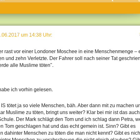
umne
sch & Natur
llschaft & Politik
.06.2017 um 14:38 Uhr
:
geber & Tipps
versum
er rast vor einer Londoner Moschee in eine Menschenmenge – 
en und zehn Verletzte. Der Fahrer soll nach seiner Tat geschrie
st
rde alle Muslime töten".
hnik
deruni
habe ich vorhin gelesen.
derlexikon
gen und Antworten
 IS tötet ja so viele Menschen, bäh. Aber dann mit zu machen u
ar Muslime zu töten, bringt uns weiter? Klar bei mir ist das auch
 Schule. Der Mark schlägt den Tom und ich schlag dann Petra, we
en Tom geschlagen hat und das echt gemein ist. Sinn? Gibt es
nn dahinter Menschen zu töten die man nicht kennt? Gibt es nich
inter Menschen zu verabscheuen die nicht gleich glauben? Gib