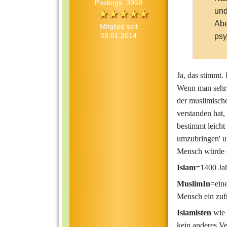
Postings: 3959
und
Abe
Mitglied seit
08.01.2014
psy
Ja, das stimmt. 
Wenn man sehr w
der muslimische
verstanden hat,
bestimmt leicht
umzubringen' u
Mensch würde da
Islam
=1400 Jah
MuslimIn
=eine
Mensch ein zufr
Islamist
en
wie 
kein anderes Ve