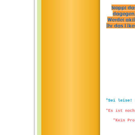
Stoppt da
dagegen,
Werdet aktiv
ihr das Lik
"Sei leise! 
"Es ist noch
"Kein Pro