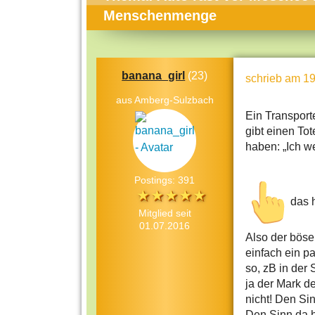
Themen-Specials
Kol
Menschenmenge
Häufig gesucht
Men
Beliebte Artikel
Gese
banana_girl
(23)
schrieb
am 19
Rat
aus Amberg-Sulzbach
Uni
Ein Transport
gibt einen Tot
Kun
haben: „Ich we
Tec
Postings: 391
Kin
das 
Län
Mitglied seit
01.07.2016
Fra
Also der böse
einfach ein pa
so, zB in der
ja der Mark d
nicht! Den Si
Den Sinn da h